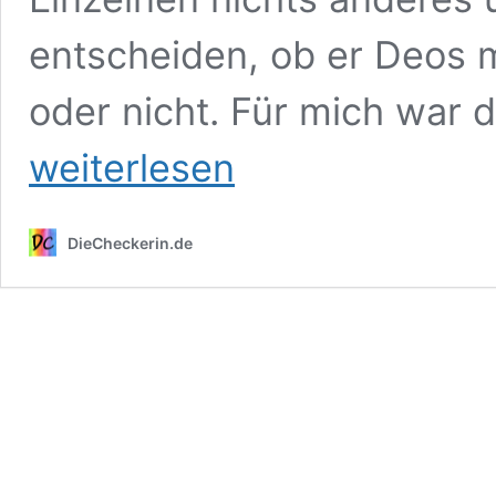
entscheiden, ob er Deos 
oder nicht. Für mich war 
Natürliche
weiterlesen
Deos
ohne
Aluminium
–
DieCheckerin.de
ein
Kampfbericht