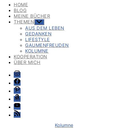
HOME
BLOG
MEINE BÜCHER
THEMEN
Untermenü
anzeigen
AUS DEM LEBEN
GEDANKEN
LIFESTYLE
GAUMENFREUDEN
KOLUMNE
KOOPERATION
ÜBER MICH
Instagram
Facebook
Pinterest
Amazon
Youtube
Feed
Kategorien
Kolumne