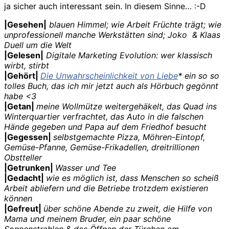
ja sicher auch interessant sein. In diesem Sinne… :-D
|Gesehen|
blauen Himmel; wie Arbeit Früchte trägt; wie
unprofessionell manche Werkstätten sind; Joko & Klaas
Duell um die Welt
|Gelesen|
Digitale Marketing Evolution: wer klassisch
wirbt, stirbt
|Gehört|
Die Unwahrscheinlichkeit von Liebe
* ein so so
tolles Buch, das ich mir jetzt auch als Hörbuch gegönnt
habe <3
|Getan|
meine Wollmütze weitergehäkelt, das Quad ins
Winterquartier verfrachtet, das Auto in die falschen
Hände gegeben und Papa auf dem Friedhof besucht
|Gegessen|
selbstgemachte Pizza, Möhren-Eintopf,
Gemüse-Pfanne, Gemüse-Frikadellen, dreitrillionen
Obstteller
|Getrunken|
Wasser und Tee
|Gedacht|
wie es möglich ist, dass Menschen so scheiß
Arbeit abliefern und die Betriebe trotzdem existieren
können
|Gefreut|
über schöne Abende zu zweit, die Hilfe von
Mama und meinem Bruder, ein paar schöne
Sonnenstrahlen & das Öffnen der Türchen am