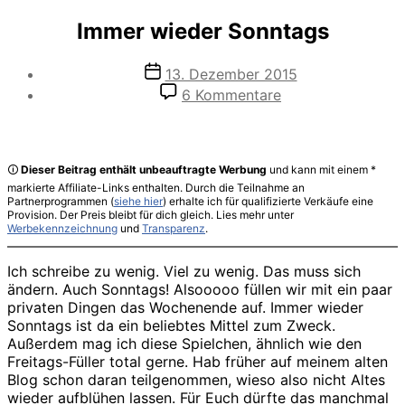
Immer wieder Sonntags
Veröffentlichungsdatum
13. Dezember 2015
zu
6 Kommentare
Immer
wieder
Sonntags
🛈
Dieser Beitrag enthält unbeauftragte Werbung
und kann mit einem *
markierte Affiliate-Links enthalten. Durch die Teilnahme an
Partnerprogrammen (
siehe hier
) erhalte ich für qualifizierte Verkäufe eine
Provision. Der Preis bleibt für dich gleich. Lies mehr unter
Werbekennzeichnung
und
Transparenz
.
Ich schreibe zu wenig. Viel zu wenig. Das muss sich
ändern. Auch Sonntags! Alsooooo füllen wir mit ein paar
privaten Dingen das Wochenende auf. Immer wieder
Sonntags ist da ein beliebtes Mittel zum Zweck.
Außerdem mag ich diese Spielchen, ähnlich wie den
Freitags-Füller total gerne. Hab früher auf meinem alten
Blog schon daran teilgenommen, wieso also nicht Altes
wieder aufblühen lassen. Für Euch dürfte das manchmal