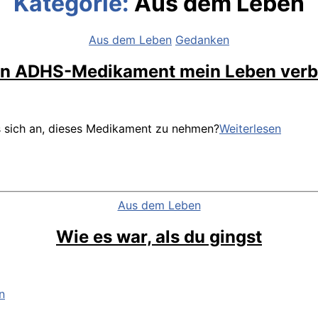
Kategorie:
Aus dem Leben
Kategorien
Aus dem Leben
Gedanken
in ADHS-Medikament mein Leben verb
Wie
s sich an, dieses Medikament zu nehmen?
Weiterlesen
ein
ADHS-
Medik
mein
Leben
Kategorien
Aus dem Leben
verbes
Wie es war, als du gingst
Wie
n
es