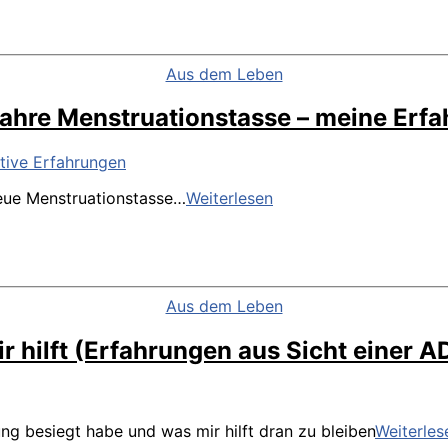
war,
als
du
gingst
Kategorien
Aus dem Leben
ahre Menstruationstasse – meine Erf
Sechs
 neue Menstruationstasse…
Weiterlesen
Jahre
Menstruationstasse
–
meine
Erfahrungen
Kategorien
Aus dem Leben
 hilft (Erfahrungen aus Sicht einer 
g besiegt habe und was mir hilft dran zu bleiben
Weiterles