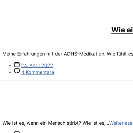
Wie e
Meine Erfahrungen mit der ADHS-Medikation. Wie fühlt e
Veröffentlichungsdatum
24. April 2022
zu
4 Kommentare
Wie
ein
ADHS-
Medikament
mein
Leben
verbessert
Wie ist es, wenn ein Mensch stirbt? Wie ist es,…
Weiterlese