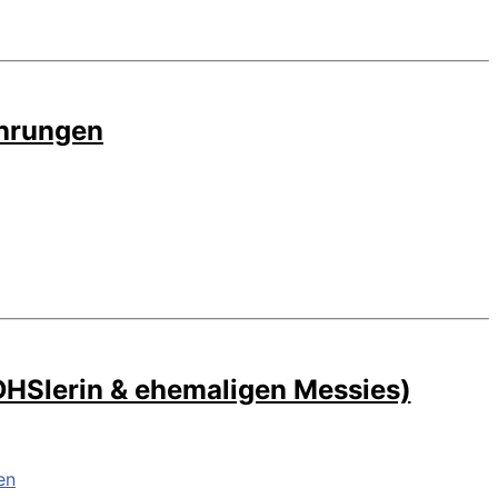
ahrungen
ADHSlerin & ehemaligen Messies)
Chaos
en