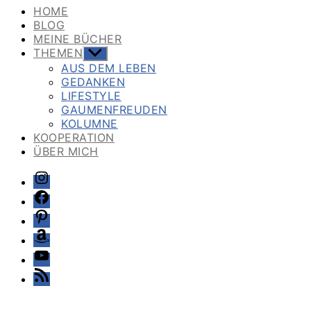
HOME
BLOG
MEINE BÜCHER
THEMEN
Untermenü
anzeigen
AUS DEM LEBEN
GEDANKEN
LIFESTYLE
GAUMENFREUDEN
KOLUMNE
KOOPERATION
ÜBER MICH
Instagram
Facebook
Pinterest
Amazon
Youtube
Feed