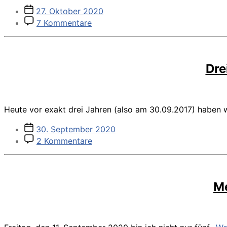
Veröffentlichungsdatum
27. Oktober 2020
zu
7 Kommentare
Chaos
in
der
Wohnung
Dre
–
was
mir
hilft
Heute vor exakt drei Jahren (also am 30.09.2017) haben 
(Erfahrungen
aus
Veröffentlichungsdatum
30. September 2020
Sicht
zu
2 Kommentare
einer
Drei
ADHSlerin
Jahre
&
vegan
ehemaligen
–
Messies)
M
Resümee
+
Blutergebnisse