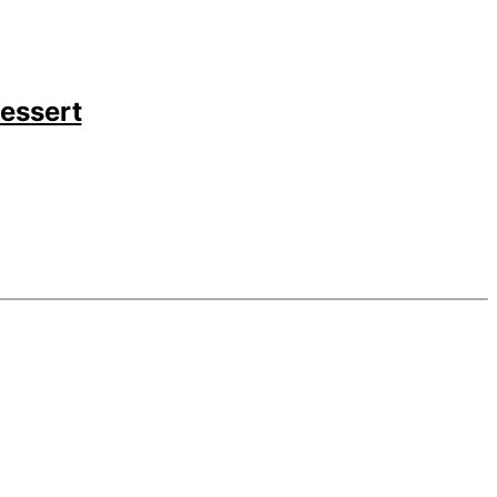
essert
ament
sert