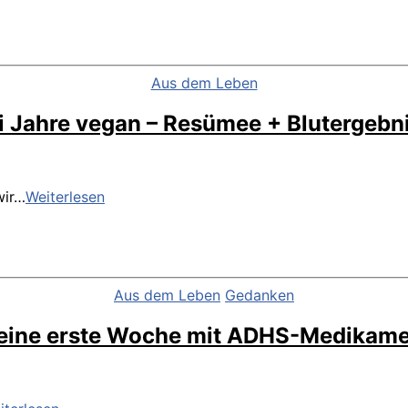
Kategorien
Aus dem Leben
i Jahre vegan – Resümee + Blutergebn
Drei
wir…
Weiterlesen
Jahre
vegan
–
Resümee
+
Kategorien
Aus dem Leben
Gedanken
Blutergebnisse
eine erste Woche mit ADHS-Medikame
Meine