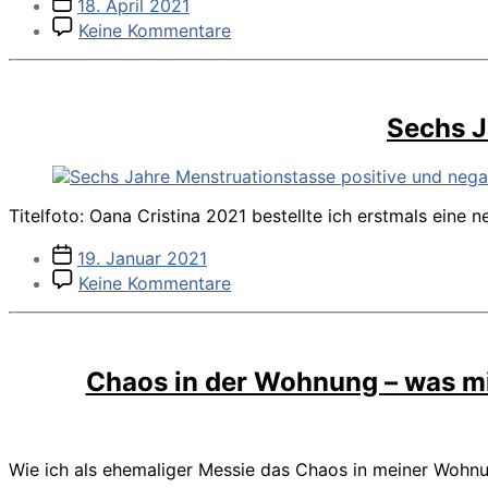
Veröffentlichungsdatum
18. April 2021
zu
Keine Kommentare
Wie
es
war,
als
Sechs J
du
gingst
Titelfoto: Oana Cristina 2021 bestellte ich erstmals eine
Veröffentlichungsdatum
19. Januar 2021
zu
Keine Kommentare
Sechs
Jahre
Menstruationstasse
–
Chaos in der Wohnung – was mir
meine
Erfahrungen
Wie ich als ehemaliger Messie das Chaos in meiner Wohnun