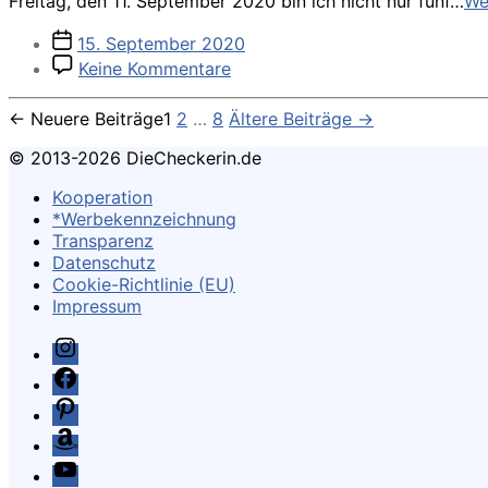
Freitag, den 11. September 2020 bin ich nicht nur fünf…
We
Veröffentlichungsdatum
15. September 2020
zu
Keine Kommentare
Meine
erste
Seitennummerierung
←
Neuere
Beiträge
1
2
…
8
Ältere
Beiträge
→
Woche
der
mit
© 2013-2026 DieCheckerin.de
ADHS-
Beiträge
Medikament
Kooperation
*Werbekennzeichnung
Transparenz
Datenschutz
Cookie-Richtlinie (EU)
Impressum
Instagram
Facebook
Pinterest
Amazon
Youtube