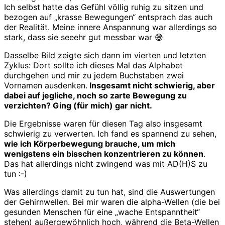
Ich selbst hatte das Gefühl völlig ruhig zu sitzen und
bezogen auf „krasse Bewegungen“ entsprach das auch
der Realität. Meine innere Anspannung war allerdings so
stark, dass sie seeehr gut messbar war 😅
Dasselbe Bild zeigte sich dann im vierten und letzten
Zyklus: Dort sollte ich dieses Mal das Alphabet
durchgehen und mir zu jedem Buchstaben zwei
Vornamen ausdenken.
Insgesamt nicht schwierig, aber
dabei auf jegliche, noch so zarte Bewegung zu
verzichten? Ging (für mich) gar nicht.
Die Ergebnisse waren für diesen Tag also insgesamt
schwierig zu verwerten. Ich fand es spannend zu sehen,
wie ich Körperbewegung brauche, um mich
wenigstens ein bisschen konzentrieren zu können
.
Das hat allerdings nicht zwingend was mit AD(H)S zu
tun :-)
Was allerdings damit zu tun hat, sind die Auswertungen
der Gehirnwellen. Bei mir waren die alpha-Wellen (die bei
gesunden Menschen für eine „wache Entspanntheit“
stehen) außergewöhnlich hoch, während die Beta-Wellen