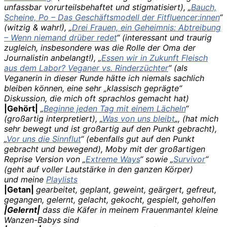
unfassbar vorurteilsbehaftet und stigmatisiert),
„
Bauch,
Scheine, Po – Das Geschäftsmodell der Fitfluencer:innen
“
(witzig & wahr!),
„
Drei Frauen, ein Geheimnis: Abtreibung
– Wenn niemand drüber redet
“ (interessant und traurig
zugleich, insbesondere was die Rolle der Oma der
Journalistin anbelangt!), „
Essen wir in Zukunft Fleisch
aus dem Labor? Veganer vs. Rinderzüchter
“ (als
Veganerin in dieser Runde hätte ich niemals sachlich
bleiben können, eine sehr „klassisch geprägte“
Diskussion, die mich oft sprachlos gemacht hat)
|Gehört|
„
Beginne jeden Tag mit einem Lächeln
“
(großartig interpretiert), „
Was von uns bleibt
„, (hat mich
sehr bewegt und ist großartig auf den Punkt gebracht),
„
Vor uns die Sinnflut
“ (ebenfalls gut auf den Punkt
gebracht und bewegend), Moby mit der großartigen
Reprise Version von „
Extreme Ways
“ sowie „
Survivor
“
(geht auf voller Lautstärke in den ganzen Körper)
und meine
Playlists
|Getan|
gearbeitet, geplant, geweint, geärgert, gefreut,
gegangen, gelernt, gelacht, gekocht, gespielt, geholfen
|Gelernt|
dass die Käfer in meinem Frauenmantel kleine
Wanzen-Babys sind