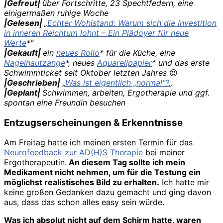
|Gefreut|
über Fortschritte, 23 Spechtfedern, eine
einigermaßen ruhige Woche
|Gelesen|
„
Echter Wohlstand: Warum sich die Investition
in inneren Reichtum lohnt – Ein Plädoyer für neue
Werte
*“
|Gekauft|
ein
neues Rollo
* für die Küche, eine
Nagelhautzange
*, neues
Aquarellpapier
* und das erste
Schwimmticket seit Oktober letzten Jahres
😍
|Geschrieben|
„
Was ist eigentlich „normal“?
„
|Geplant|
Schwimmen, arbeiten, Ergotherapie und ggf.
spontan eine Freundin besuchen
Entzugserscheinungen & Erkenntnisse
Am Freitag hatte ich meinen ersten Termin für das
Neurofeedback zur AD(H)S Therapie
bei meiner
Ergotherapeutin.
An diesem Tag sollte ich mein
Medikament nicht nehmen, um für die Testung ein
möglichst realistisches Bild zu erhalten.
Ich hatte mir
keine großen Gedanken dazu gemacht und ging davon
aus, dass das schon alles easy sein würde.
Was ich absolut nicht auf dem Schirm hatte, waren