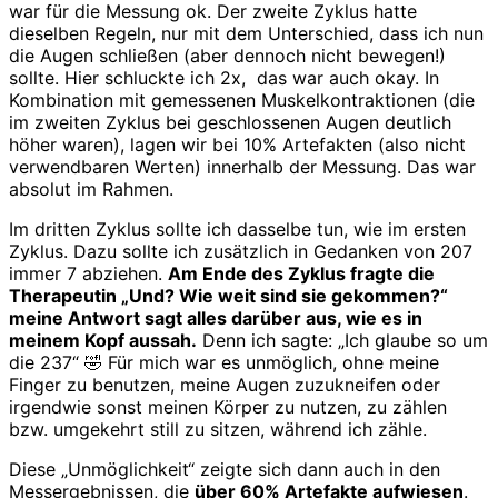
war für die Messung ok. Der zweite Zyklus hatte
dieselben Regeln, nur mit dem Unterschied, dass ich nun
die Augen schließen (aber dennoch nicht bewegen!)
sollte. Hier schluckte ich 2x, das war auch okay. In
Kombination mit gemessenen Muskelkontraktionen (die
im zweiten Zyklus bei geschlossenen Augen deutlich
höher waren), lagen wir bei 10% Artefakten (also nicht
verwendbaren Werten) innerhalb der Messung. Das war
absolut im Rahmen.
Im dritten Zyklus sollte ich dasselbe tun, wie im ersten
Zyklus. Dazu sollte ich zusätzlich in Gedanken von 207
immer 7 abziehen.
Am Ende des Zyklus fragte die
Therapeutin „Und? Wie weit sind sie gekommen?“
meine Antwort sagt alles darüber aus, wie es in
meinem Kopf aussah.
Denn ich sagte: „Ich glaube so um
die 237“ 🤣 Für mich war es unmöglich, ohne meine
Finger zu benutzen, meine Augen zuzukneifen oder
irgendwie sonst meinen Körper zu nutzen, zu zählen
bzw. umgekehrt still zu sitzen, während ich zähle.
Diese „Unmöglichkeit“ zeigte sich dann auch in den
Messergebnissen, die
über 60% Artefakte aufwiesen
.