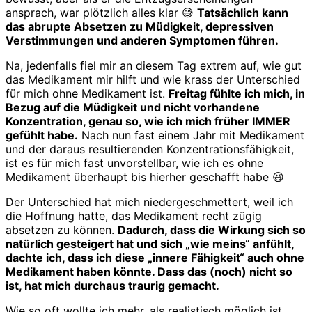
ansprach, war plötzlich alles klar 😅
Tatsächlich kann
das abrupte Absetzen zu Müdigkeit, depressiven
Verstimmungen und anderen Symptomen führen.
Na, jedenfalls fiel mir an diesem Tag extrem auf, wie gut
das Medikament mir hilft und wie krass der Unterschied
für mich ohne Medikament ist.
Freitag fühlte ich mich, in
Bezug auf die Müdigkeit und nicht vorhandene
Konzentration, genau so, wie ich mich früher IMMER
gefühlt habe.
Nach nun fast einem Jahr mit Medikament
und der daraus resultierenden Konzentrationsfähigkeit,
ist es für mich fast unvorstellbar, wie ich es ohne
Medikament überhaupt bis hierher geschafft habe 😆
Der Unterschied hat mich niedergeschmettert, weil ich
die Hoffnung hatte, das Medikament recht zügig
absetzen zu können.
Dadurch, dass die Wirkung sich so
natürlich gesteigert hat und sich „wie meins“ anfühlt,
dachte ich, dass ich diese „innere Fähigkeit“ auch ohne
Medikament haben könnte. Dass das (noch) nicht so
ist, hat mich durchaus traurig gemacht.
Wie so oft wollte ich mehr, als realistisch möglich ist.