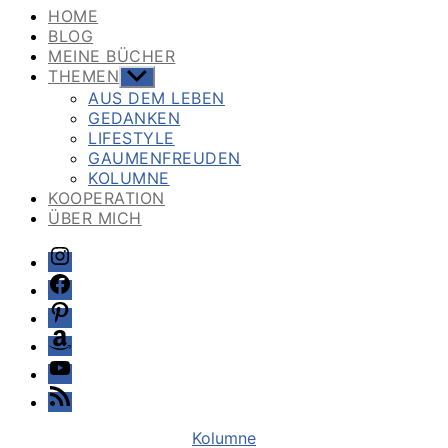
HOME
BLOG
MEINE BÜCHER
THEMEN
Untermenü
anzeigen
AUS DEM LEBEN
GEDANKEN
LIFESTYLE
GAUMENFREUDEN
KOLUMNE
KOOPERATION
ÜBER MICH
Instagram
Facebook
Pinterest
Amazon
Youtube
Feed
Kategorien
Kolumne