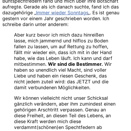
Buntspechtfedern fand und mich über ihre Botschaft
aufregte. Gerade als ich danach suchte, fand ich das
dazugehörige „
Immer wieder Sonntags
„. Es ist genau
gestern vor einem Jahr geschrieben worden. Ich
schreibe darin unter anderem:
Aber kurz bevor ich mich dazu hinreißen
lasse, mich jammernd und hilflos zu Boden
fallen zu lassen, um auf Rettung zu hoffen,
fällt mir wieder ein, dass ich mit in der Hand
habe, wie das Leben läuft. Ich kann und darf
mitbestimmen.
Wir sind die Bestimmer.
Wir
haben so unendlich viel Macht, sind voller
Liebe und haben ein riesen Geschenk, das
nicht jedem zuteil wird: das JETZT und die
damit verbundenen Möglichkeiten.
Wir können vielleicht nicht unser Schicksal
gänzlich verändern, aber ihm zumindest einen
gehörigen Arschtritt verpassen. Genau an
diese Freiheit, an diesen Teil des Lebens, an
diese Kraft werden mich diese
verdammt(schönen)en Spechtfedern ab