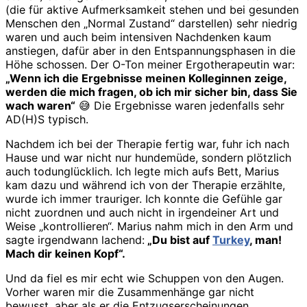
(die für aktive Aufmerksamkeit stehen und bei gesunden
Menschen den „Normal Zustand“ darstellen) sehr niedrig
waren und auch beim intensiven Nachdenken kaum
anstiegen, dafür aber in den Entspannungsphasen in die
Höhe schossen. Der O-Ton meiner Ergotherapeutin war:
„Wenn ich die Ergebnisse meinen Kolleginnen zeige,
werden die mich fragen, ob ich mir sicher bin, dass Sie
wach waren“
😅 Die Ergebnisse waren jedenfalls sehr
AD(H)S typisch.
Nachdem ich bei der Therapie fertig war, fuhr ich nach
Hause und war nicht nur hundemüde, sondern plötzlich
auch todunglücklich. Ich legte mich aufs Bett, Marius
kam dazu und während ich von der Therapie erzählte,
wurde ich immer trauriger. Ich konnte die Gefühle gar
nicht zuordnen und auch nicht in irgendeiner Art und
Weise „kontrollieren“. Marius nahm mich in den Arm und
sagte irgendwann lachend:
„Du bist auf
Turkey
, man!
Mach dir keinen Kopf“.
Und da fiel es mir echt wie Schuppen von den Augen.
Vorher waren mir die Zusammenhänge gar nicht
bewusst, aber als er die Entzugserscheinungen