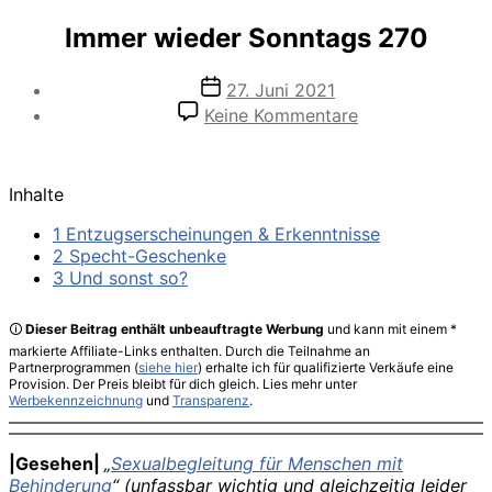
Immer wieder Sonntags 270
Veröffentlichungsdatum
27. Juni 2021
zu
Keine Kommentare
Immer
wieder
Sonntags
Inhalte
270
1 Entzugserscheinungen & Erkenntnisse
2 Specht-Geschenke
3 Und sonst so?
🛈
Dieser Beitrag enthält unbeauftragte Werbung
und kann mit einem *
markierte Affiliate-Links enthalten. Durch die Teilnahme an
Partnerprogrammen (
siehe hier
) erhalte ich für qualifizierte Verkäufe eine
Provision. Der Preis bleibt für dich gleich. Lies mehr unter
Werbekennzeichnung
und
Transparenz
.
|Gesehen|
„
Sexualbegleitung für Menschen mit
Behinderung
“ (unfassbar wichtig und gleichzeitig leider