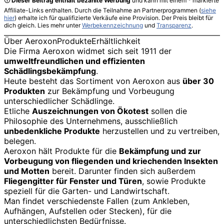
🛈
Dieser Beitrag enthält bezahlte Werbung
und kann mit einem * markierte
Affiliate-Links enthalten. Durch die Teilnahme an Partnerprogrammen (
siehe
hier
) erhalte ich für qualifizierte Verkäufe eine Provision. Der Preis bleibt für
dich gleich. Lies mehr unter
Werbekennzeichnung
und
Transparenz
.
Über Aeroxon
Produkte
Erhältlichkeit
Die Firma Aeroxon widmet sich seit 1911 der
umweltfreundlichen und effizienten
Schädlingsbekämpfung
.
Heute besteht das Sortiment von Aeroxon aus
über 30
Produkten
zur Bekämpfung und Vorbeugung
unterschiedlicher Schädlinge.
Etliche
Auszeichnungen von Ökotest
sollen die
Philosophie des Unternehmens, ausschließlich
unbedenkliche Produkte
herzustellen und zu vertreiben,
belegen.
Aeroxon hält Produkte für die
Bekämpfung und zur
Vorbeugung von fliegenden und kriechenden Insekten
und Motten
bereit. Darunter finden sich außerdem
Fliegengitter für Fenster und Türen
, sowie Produkte
speziell für die Garten- und Landwirtschaft.
Man findet verschiedenste Fallen (zum Ankleben,
Aufhängen, Aufstellen oder Stecken), für die
unterschiedlichsten Bedürfnisse.