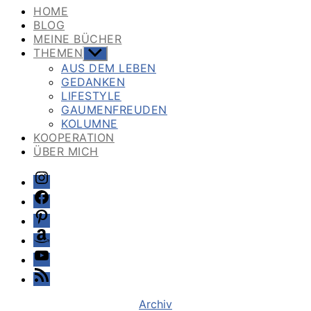
HOME
BLOG
MEINE BÜCHER
THEMEN
Untermenü
anzeigen
AUS DEM LEBEN
GEDANKEN
LIFESTYLE
GAUMENFREUDEN
KOLUMNE
KOOPERATION
ÜBER MICH
Instagram
Facebook
Pinterest
Amazon
Youtube
Feed
Kategorien
Archiv