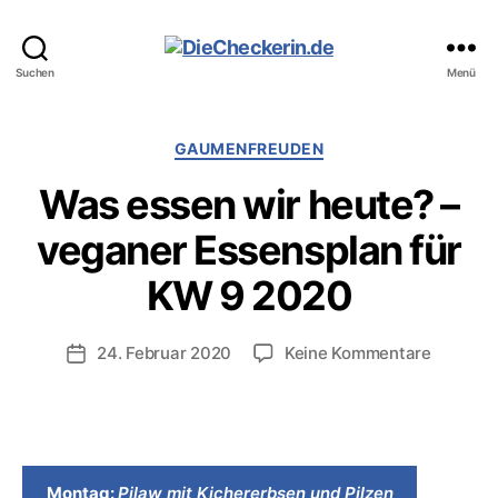
DieCheckerin.de
Suchen
Menü
Kategorien
GAUMENFREUDEN
Was essen wir heute? –
veganer Essensplan für
KW 9 2020
zu
24. Februar 2020
Keine Kommentare
Veröffentlichungsdatum
Was
essen
wir
heute?
–
Montag:
Pilaw mit Kichererbsen und Pilzen