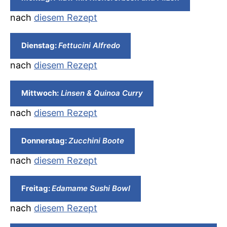
veganer
Essensp
nach
diesem Rezept
für
KW
9
Dienstag:
Fettucini Alfredo
2020
nach
diesem Rezept
Mittwoch:
Linsen & Quinoa Curry
nach
diesem Rezept
Donnerstag:
Zucchini Boote
nach
diesem Rezept
Freitag:
Edamame Sushi Bowl
nach
diesem Rezept