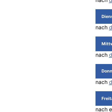
nach
d
Dien
nach
d
Mitt
nach
d
Donn
nach
d
Frei
nach 