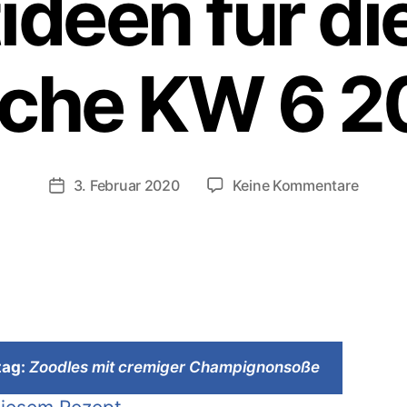
ideen für di
che KW 6 2
zu
3. Februar 2020
Keine Kommentare
Veröffentlichungsdatum
Was
essen
wir
heute
–
Vegane
Essens
mit
tag:
Zoodles mit cremiger Champignonsoße
Rezept
für