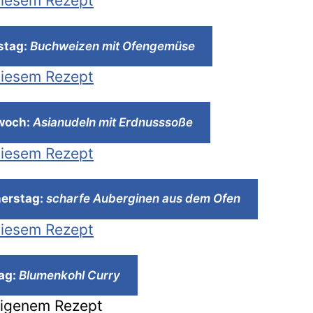
iesem Rezept
die
ganze
stag:
Buchweizen mit Ofengemüse
Woche
KW
iesem Rezept
6
2020
woch:
Asianudeln mit Erdnusssoße
iesem Rezept
erstag:
scharfe Auberginen aus dem Ofen
iesem Rezept
tag:
Blumenkohl Curry
eigenem Rezept