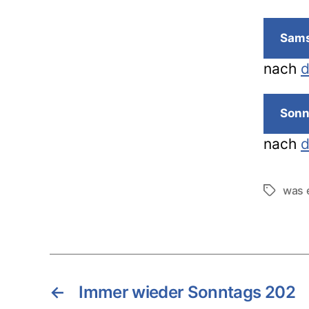
Sams
nach
d
Sonn
nach
d
was 
Schlagwö
←
Immer wieder Sonntags 202