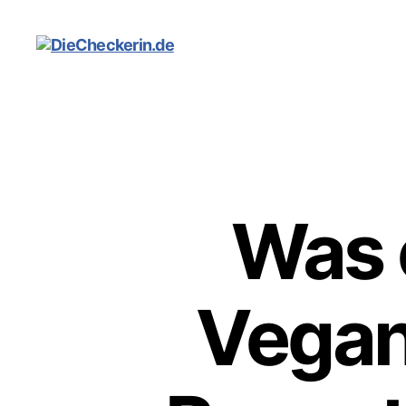
DieCheckerin.de
Was 
Vegan