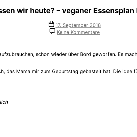
sen wir heute? – veganer Essenspla
Veröffentlichungsdatum
17. September 2018
zu
Keine Kommentare
Was
essen
wir
 aufzubrauchen, schon wieder über Bord geworfen. Es mach
heute?
–
veganer
uch, das Mama mir zum Geburtstag gebastelt hat. Die Idee f
Essensplan
KW
38
ilch