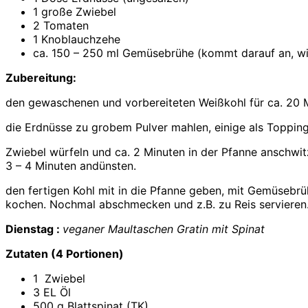
1 große Zwiebel
2 Tomaten
1 Knoblauchzehe
ca. 150 – 250 ml Gemüsebrühe (kommt darauf an, wie 
Zubereitung:
den gewaschenen und vorbereiteten Weißkohl für ca. 20 Mi
die Erdnüsse zu grobem Pulver mahlen, einige als Toppin
Zwiebel würfeln und ca. 2 Minuten in der Pfanne anschwi
3 – 4 Minuten andünsten.
den fertigen Kohl mit in die Pfanne geben, mit Gemüsebr
kochen. Nochmal abschmecken und z.B. zu Reis servieren
Dienstag :
veganer Maultaschen Gratin mit Spinat
Zutaten (4 Portionen)
1
Zwiebel
3
EL
Öl
500
g
Blattspinat (TK)