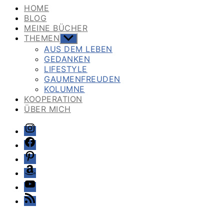
HOME
BLOG
MEINE BÜCHER
THEMEN
Untermenü
anzeigen
AUS DEM LEBEN
GEDANKEN
LIFESTYLE
GAUMENFREUDEN
KOLUMNE
KOOPERATION
ÜBER MICH
Instagram
Facebook
Pinterest
Amazon
Youtube
Feed