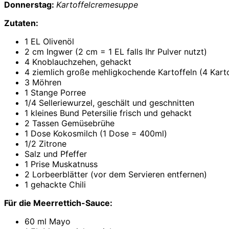
Donnerstag:
Kartoffelcremesuppe
Zutaten:
1 EL Olivenöl
2 cm Ingwer (2 cm = 1 EL falls Ihr Pulver nutzt)
4 Knoblauchzehen, gehackt
4 ziemlich große mehligkochende Kartoffeln (4 Karto
3 Möhren
1 Stange Porree
1/4 Selleriewurzel, geschält und geschnitten
1 kleines Bund Petersilie frisch und gehackt
2 Tassen Gemüsebrühe
1 Dose Kokosmilch (1 Dose = 400ml)
1/2 Zitrone
Salz und Pfeffer
1 Prise Muskatnuss
2 Lorbeerblätter (vor dem Servieren entfernen)
1 gehackte Chili
Für die Meerrettich-Sauce:
60 ml Mayo