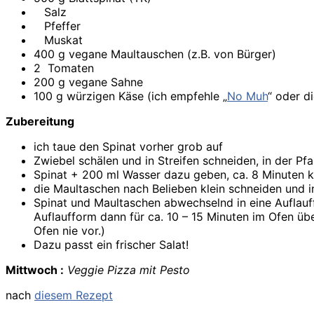
Salz
Pfeffer
Muskat
400 g vegane
Maultauschen (z.B. von Bürger)
2
Tomaten
200
g vegane Sahne
100
g
würzigen Käse (ich empfehle „
No Muh
“ oder d
Zubereitung
ich taue den Spinat vorher grob auf
Zwiebel schälen und in Streifen schneiden, in der Pf
Spinat + 200 ml Wasser dazu geben, ca. 8 Minuten 
die Maultaschen nach Belieben klein schneiden und i
Spinat und Maultaschen abwechselnd in eine Auflauff
Auflaufform dann für ca. 10 – 15 Minuten im Ofen üb
Ofen nie vor.)
Dazu passt ein frischer Salat!
Mittwoch :
Veggie Pizza mit Pesto
nach
diesem Rezept