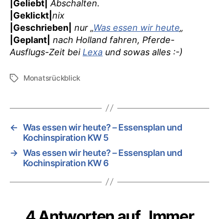
|Geliebt|
Abschalten.
|Geklickt|
nix
|Geschrieben|
nur „
Was essen wir heute
„
|Geplant|
nach Holland fahren, Pferde-
Ausflugs-Zeit bei
Lexa
und sowas alles :-)
Monatsrückblick
Schlagwörter
←
Was essen wir heute? – Essensplan und
Kochinspiration KW 5
→
Was essen wir heute? – Essensplan und
Kochinspiration KW 6
4 Antworten auf „Immer