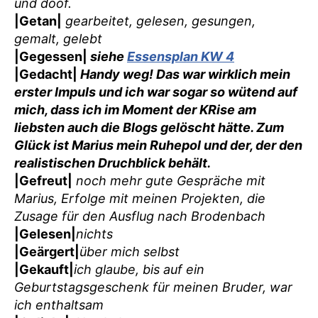
und doof.
|Getan|
gearbeitet, gelesen, gesungen,
gemalt, gelebt
|Gegessen|
siehe
Essensplan KW 4
|Gedacht|
Handy weg! Das war wirklich mein
erster Impuls und ich war sogar so wütend auf
mich, dass ich im Moment der KRise am
liebsten auch die Blogs gelöscht hätte. Zum
Glück ist Marius mein Ruhepol und der, der den
realistischen Druchblick behält.
|Gefreut|
noch mehr gute Gespräche mit
Marius, Erfolge mit meinen Projekten, die
Zusage für den Ausflug nach Brodenbach
|Gelesen|
nichts
|Geärgert|
über mich selbst
|Gekauft|
ich glaube, bis auf ein
Geburtstagsgeschenk für meinen Bruder, war
ich enthaltsam