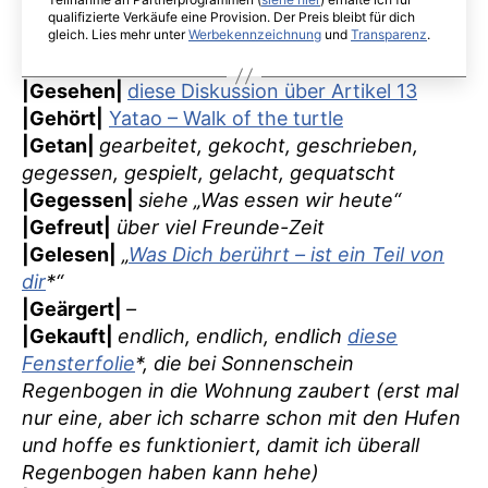
qualifizierte Verkäufe eine Provision. Der Preis bleibt für dich
gleich. Lies mehr unter
Werbekennzeichnung
und
Transparenz
.
|Gesehen|
diese Diskussion über Artikel 13
|Gehört|
Yatao – Walk of the turtle
|Getan|
gearbeitet, gekocht, geschrieben,
gegessen, gespielt, gelacht, gequatscht
|Gegessen|
siehe „Was essen wir heute“
|Gefreut|
über viel Freunde-Zeit
|Gelesen|
„
Was Dich berührt – ist ein Teil von
dir
*“
|Geärgert|
–
|Gekauft|
endlich, endlich, endlich
diese
Fensterfolie
*, die bei Sonnenschein
Regenbogen in die Wohnung zaubert (erst mal
nur eine, aber ich scharre schon mit den Hufen
und hoffe es funktioniert, damit ich überall
Regenbogen haben kann hehe)