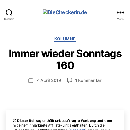
DieCheckerin.de
Suchen
Menü
Kategorien
KOLUMNE
Immer wieder Sonntags
160
zu
7. April 2019
1 Kommentar
Veröffentlichungsdatum
Immer
wieder
Sonntags
160
🛈
Dieser Beitrag enthält unbeauftragte Werbung
und kann
mit einem * markierte Affiliate-Links enthalten. Durch die
Teilnahme an Partnerprogrammen (
siehe hier
) erhalte ich für