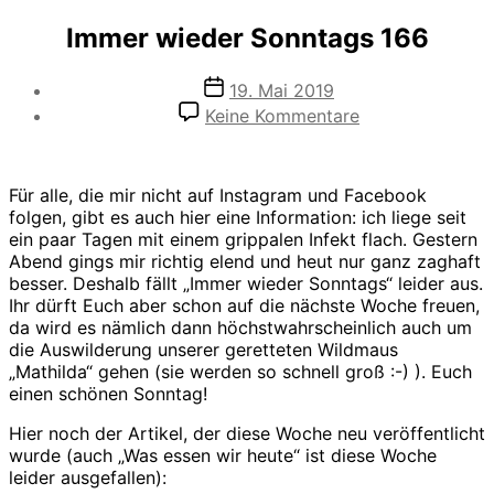
Immer wieder Sonntags 166
Veröffentlichungsdatum
19. Mai 2019
zu
Keine Kommentare
Immer
wieder
Sonntags
Für alle, die mir nicht auf Instagram und Facebook
166
folgen, gibt es auch hier eine Information: ich liege seit
ein paar Tagen mit einem grippalen Infekt flach. Gestern
Abend gings mir richtig elend und heut nur ganz zaghaft
besser. Deshalb fällt „Immer wieder Sonntags“ leider aus.
Ihr dürft Euch aber schon auf die nächste Woche freuen,
da wird es nämlich dann höchstwahrscheinlich auch um
die Auswilderung unserer geretteten Wildmaus
„Mathilda“ gehen (sie werden so schnell groß :-) ). Euch
einen schönen Sonntag!
Hier noch der Artikel, der diese Woche neu veröffentlicht
wurde (auch „Was essen wir heute“ ist diese Woche
leider ausgefallen):