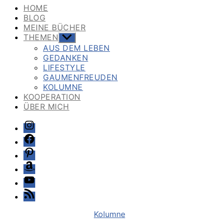
HOME
BLOG
MEINE BÜCHER
THEMEN
Untermenü
anzeigen
AUS DEM LEBEN
GEDANKEN
LIFESTYLE
GAUMENFREUDEN
KOLUMNE
KOOPERATION
ÜBER MICH
Instagram
Facebook
Pinterest
Amazon
Youtube
Feed
Kategorien
Kolumne