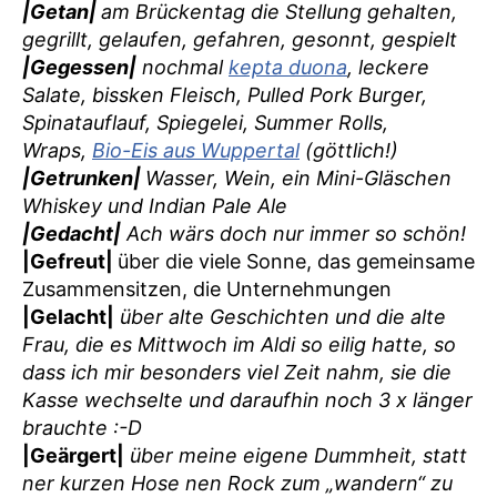
|Getan|
am Brückentag die Stellung gehalten,
gegrillt, gelaufen, gefahren, gesonnt, gespielt
|Gegessen|
nochmal
kepta duona
, leckere
Salate, bissken Fleisch, Pulled Pork Burger,
Spinatauflauf, Spiegelei, Summer Rolls,
Wraps,
Bio-Eis aus Wuppertal
(göttlich!)
|Getrunken|
Wasser, Wein, ein Mini-Gläschen
Whiskey und Indian Pale Ale
|Gedacht|
Ach wärs doch nur immer so schön!
|Gefreut|
über die viele Sonne, das gemeinsame
Zusammensitzen, die Unternehmungen
|Gelacht|
über alte Geschichten und die alte
Frau, die es Mittwoch im Aldi so eilig hatte, so
dass ich mir besonders viel Zeit nahm, sie die
Kasse wechselte und daraufhin noch 3 x länger
brauchte :-D
|Geärgert|
über meine eigene Dummheit, statt
ner kurzen Hose nen Rock zum „wandern“ zu