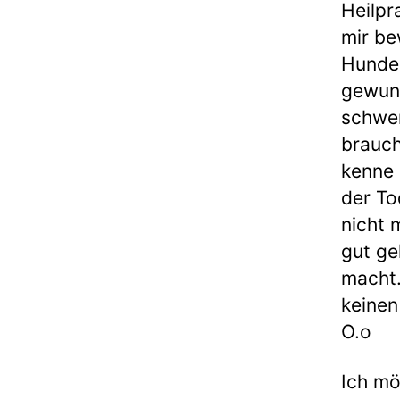
Heilpr
mir be
Hunder
gewunk
schwer
brauch
kenne 
der To
nicht m
gut ge
macht.
keine
O.o
Ich mö