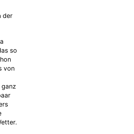
n der
za
das so
chon
s von
 ganz
paar
ers
e
etter.