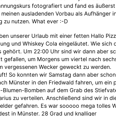
nnungskurs fotografiert und fand es äußerst
, meinen ausladenden Vorbau als Aufhänger i
g zu nutzen. What ever :-D
ben unserer Urlaub mit einer fetten Hallo Piz
lung und Whiskey Cola eingeläutet. Wie sich 
s gehört. Um 22:00 Uhr sind wir dann aber s
tt gefallen, um Morgens um viertel nach sech
m vergessenen Wecker geweckt zu werden.
ft! So konnten wir Samstag dann aber schon
ach Münster in den Friedwald fahren, um ein 
-Blumen-Bomben auf dem Grab des Stiefvat
rius zu verteilen. Anschließend sind wir in di
felder gefahren. Es war sooooo mega tolles W
est in Münster. 28 Grad und knalliger