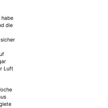
h habe
nd die
 sicher
uf
gar
r Luft
Woche
aus
glete