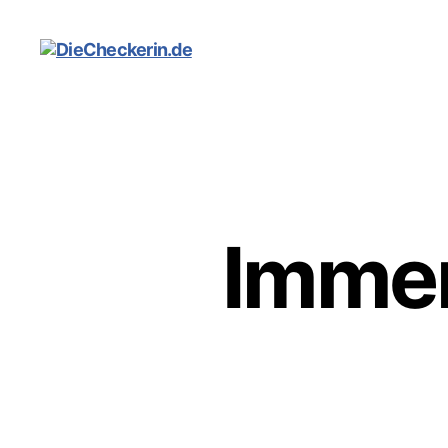
DieCheckerin.de
Immer