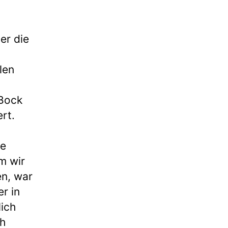
er die
len
 Bock
rt.
ie
m wir
en, war
er in
lich
ch