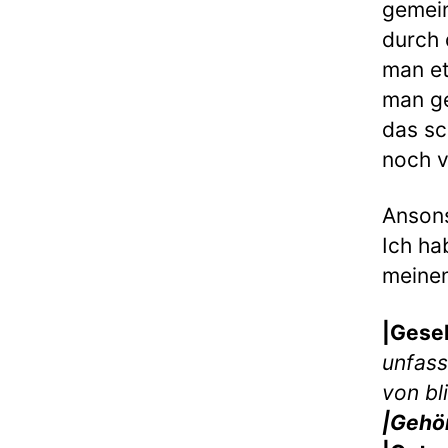
gemein
durch 
man et
man g
das sc
noch vö
Ansons
Ich ha
meinen
|Gese
unfass
von bl
|Gehö