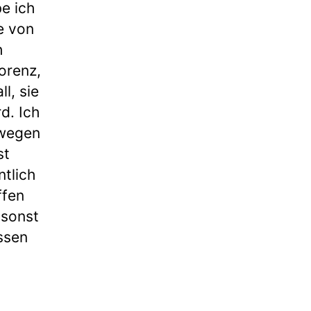
e ich
e von
h
orenz,
l, sie
d. Ich
 wegen
st
ntlich
ffen
 sonst
ssen