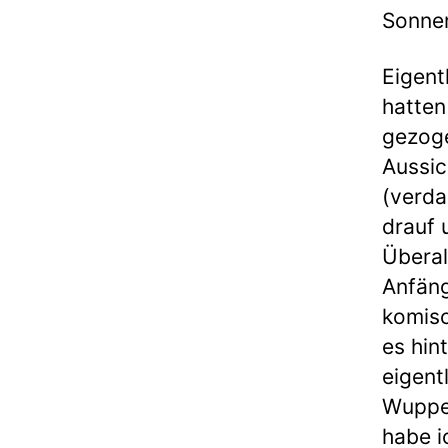
Sonne
Eigent
hatten
gezoge
Aussic
(verda
drauf 
Überal
Anfäng
komisc
es hin
eigentl
Wupper
habe i