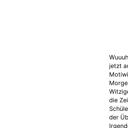
Wuuuhu
jetzt 
Motiwi
Morgen
Witzig
die Ze
Schüle
der Üb
Irgend