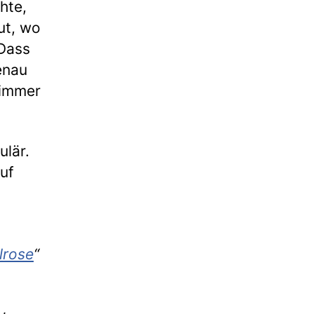
hte,
ut, wo
 Dass
enau
 immer
ulär.
uf
lrose
“