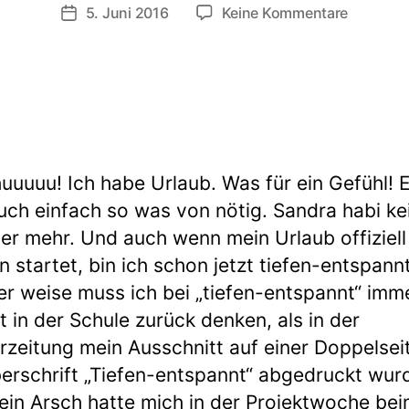
zu
5. Juni 2016
Keine Kommentare
Veröffentlichungsdatum
Immer
wieder
Sonntag
(23)
uuuu! Ich habe Urlaub. Was für ein Gefühl! 
auch einfach so was von nötig. Sandra habi ke
er mehr. Und auch wenn mein Urlaub offiziell
 startet, bin ich schon jetzt tiefen-entspannt
er weise muss ich bei „tiefen-entspannt“ imm
it in der Schule zurück denken, als in der
rzeitung mein Ausschnitt auf einer Doppelsei
erschrift „Tiefen-entspannt“ abgedruckt wur
ein Arsch hatte mich in der Projektwoche be