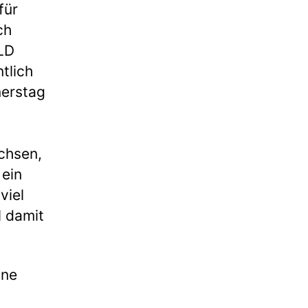
für
ch
ELD
tlich
nerstag
achsen,
 ein
viel
l damit
ine