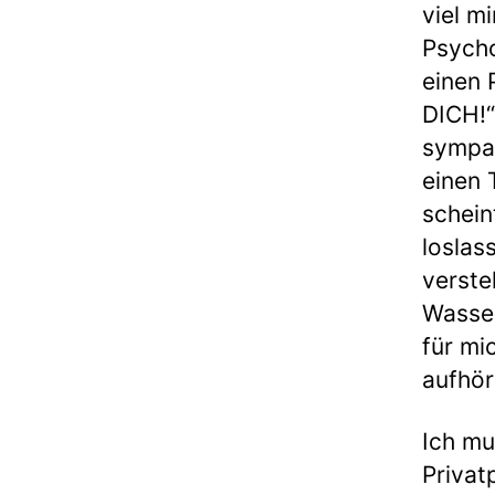
viel m
Psycho
einen 
DICH!“
sympat
einen 
schein
loslas
verste
Wasser
für mi
aufhör
Ich mu
Privat