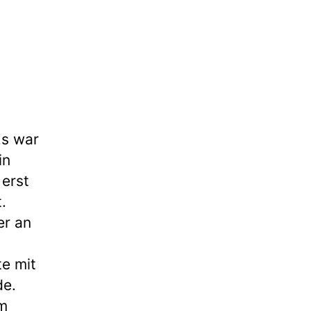
s
Es war
in
 erst
.
er an
te mit
de.
im