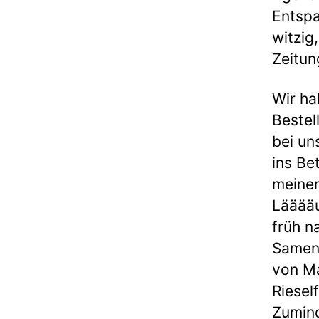
Entspa
witzig
Zeitun
Wir ha
Bestel
bei un
ins Be
meine
Lääääu
früh n
Samen
von Ma
Riesel
Zumind