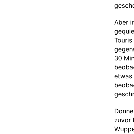
geseh
Aber i
gequie
Touris
gegens
30 Min
beobac
etwas 
beobac
geschn
Donner
zuvor 
Wupper