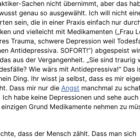
aktiker-Sachen nicht übernimmt, aber das hab
wusst genau so ausgewählt. Ich will nicht ein
ten sein, die in einer Praxis einfach nur durc
en und vielleicht mit Medikamenten („Frau L
es Trauma, schwere Depression weil Todesfal
en Antidepressiva. SOFORT!“) abgespeist wir
das aus der Vergangenheit. „Sie sind traurig
desfälle? Wie wärs mit Antidepressiva!“ Das i
ein Ding. Ihr wisst ja selbst, dass es mir eige
ht. Dass mir nur die
Angst
manchmal zu scha
 Ich habe keine Depressionen und sehe auch
n einzigen Grund Medikamente nehmen zu mü
chte, dass der Mensch zählt. Dass man sich