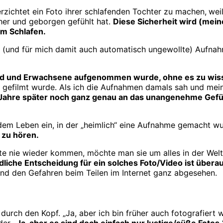
erzichtet ein Foto ihrer schlafenden Tochter zu machen,
wei
cher und geborgen gefühlt hat.
Diese Sicherheit wird (mein
im Schlafen.
e (und für mich damit auch automatisch ungewollte) Aufnah
s Kind und Erwachsene aufgenommen wurde, ohne es zu wis
h gefilmt wurde. Als ich die Aufnahmen damals sah und mei
 Jahre später noch ganz genau an das unangenehme Gefü
s dem Leben ein, in der „heimlich“ eine Aufnahme gemacht w
 zu hören.
 nie wieder kommen, möchte man sie um alles in der Welt 
liche Entscheidung für ein solches Foto/Video ist überau
und den Gefahren beim Teilen im Internet ganz abgesehen.
“ durch den Kopf. „Ja, aber ich bin früher auch fotografiert
oder
„Ja, aber es sind doch einfach nur lustige/süße Fotos.