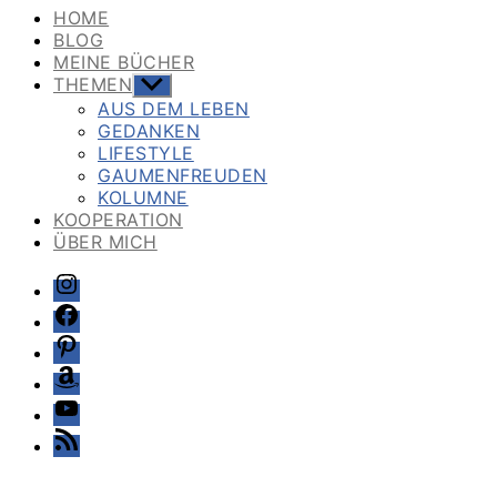
HOME
BLOG
MEINE BÜCHER
THEMEN
Untermenü
anzeigen
AUS DEM LEBEN
GEDANKEN
LIFESTYLE
GAUMENFREUDEN
KOLUMNE
KOOPERATION
ÜBER MICH
Instagram
Facebook
Pinterest
Amazon
Youtube
Feed