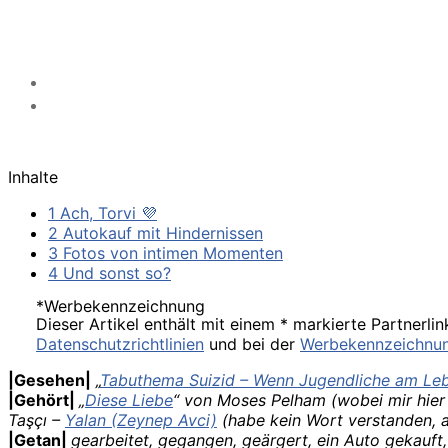
Inhalte
1 Ach, Torvi 💜
2 Autokauf mit Hindernissen
3 Fotos von intimen Momenten
4 Und sonst so?
*Werbekennzeichnung
Dieser Artikel enthält mit einem * markierte Partnerlin
Datenschutzrichtlinien
und bei der
Werbekennzeichnu
|Gesehen|
„
Tabuthema Suizid – Wenn Jugendliche am Leb
|Gehört|
„
Diese Liebe
“ von Moses Pelham (wobei mir hier h
Taşçı –
Yalan (Zeynep Avci)
(habe kein Wort verstanden, a
|Getan|
gearbeitet, gegangen, geärgert, ein Auto gekauft, 