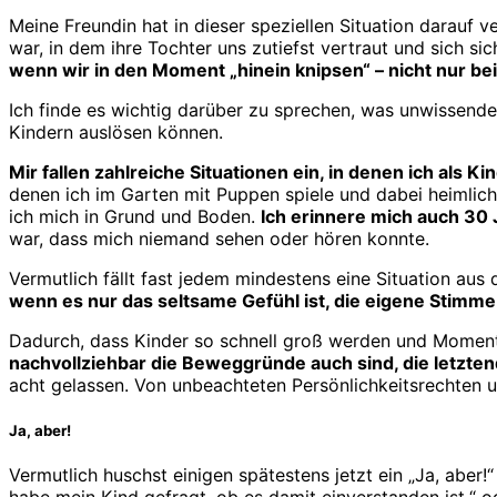
Meine Freundin hat in dieser speziellen Situation darauf v
war, in dem ihre Tochter uns zutiefst vertraut und sich si
wenn wir in den Moment „hinein knipsen“ – nicht nur be
Ich finde es wichtig darüber zu sprechen, was unwissend
Kindern auslösen können.
Mir fallen zahlreiche Situationen ein, in denen ich al
denen ich im Garten mit Puppen spiele und dabei heimlic
ich mich in Grund und Boden.
Ich erinnere mich auch 30
war, dass mich niemand sehen oder hören konnte.
Vermutlich fällt fast jedem mindestens eine Situation au
wenn es nur das seltsame Gefühl ist, die eigene Stimme
Dadurch, dass Kinder so schnell groß werden und Momente
nachvollziehbar die Beweggründe auch sind, die letztend
acht gelassen. Von unbeachteten Persönlichkeitsrechten 
Ja, aber!
Vermutlich huschst einigen spätestens jetzt ein „Ja, aber!
habe mein Kind gefragt, ob es damit einverstanden ist.“ 