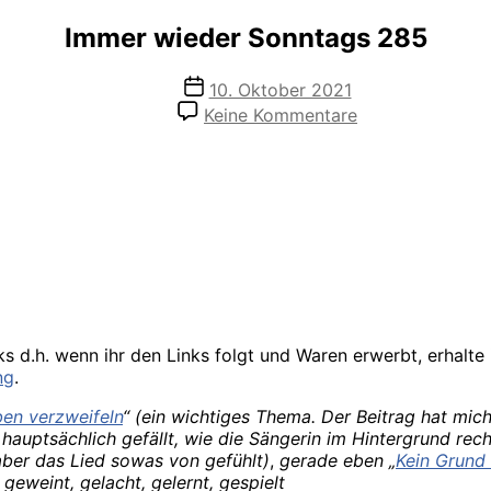
Immer wieder Sonntags 285
Veröffentlichungsdatum
10. Oktober 2021
zu
Keine Kommentare
Immer
wieder
Sonntags
285
ks d.h. wenn ihr den Links folgt und Waren erwerbt, erhalte 
ng
.
en verzweifeln
“ (ein wichtiges Thema. Der Beitrag hat mic
auptsächlich gefällt, wie die Sängerin im Hintergrund recht
ber das Lied sowas von gefühlt)
,
gerade eben „
Kein Grund 
geweint, gelacht, gelernt, gespielt