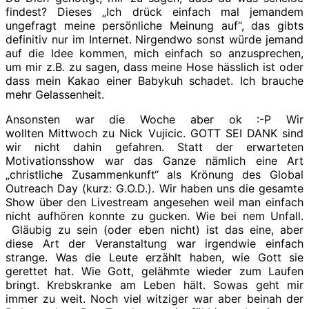
findest? Dieses „Ich drück einfach mal jemandem
ungefragt meine persönliche Meinung auf“, das gibts
definitiv nur im Internet. Nirgendwo sonst würde jemand
auf die Idee kommen, mich einfach so anzusprechen,
um mir z.B. zu sagen, dass meine Hose hässlich ist oder
dass mein Kakao einer Babykuh schadet. Ich brauche
mehr Gelassenheit.
Ansonsten war die Woche aber ok :-P Wir
wollten Mittwoch zu Nick Vujicic. GOTT SEI DANK sind
wir nicht dahin gefahren. Statt der erwarteten
Motivationsshow war das Ganze nämlich eine Art
„christliche Zusammenkunft“ als Krönung des Global
Outreach Day (kurz: G.O.D.). Wir haben uns die gesamte
Show über den Livestream angesehen weil man einfach
nicht aufhören konnte zu gucken. Wie bei nem Unfall.
Gläubig zu sein (oder eben nicht) ist das eine, aber
diese Art der Veranstaltung war irgendwie einfach
strange. Was die Leute erzählt haben, wie Gott sie
gerettet hat. Wie Gott, gelähmte wieder zum Laufen
bringt. Krebskranke am Leben hält. Sowas geht mir
immer zu weit. Noch viel witziger war aber beinah der