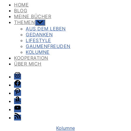
HOME
BLOG
MEINE BÜCHER
THEMEN
Untermenü
anzeigen
AUS DEM LEBEN
GEDANKEN
LIFESTYLE
GAUMENFREUDEN
KOLUMNE
KOOPERATION
ÜBER MICH
Instagram
Facebook
Pinterest
Amazon
Youtube
Feed
Kategorien
Kolumne