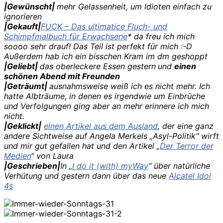
|Gewünscht|
mehr Gelassenheit, um Idioten einfach zu
ignorieren
|Gekauft|
FUCK – Das ultimatice Fluch- und
Schimpfmalbuch für Erwachsene
* da freu ich mich
soooo sehr drauf! Das Teil ist perfekt für mich :-D
Außerdem hab ich ein bisschen Kram im dm geshoppt
|Geliebt|
das oberleckere Essen gestern
und
einen
schönen Abend mit Freunden
|Geträumt|
ausnahmsweise weiß ich es nicht mehr. Ich
hatte Albträume, in denen es irgendwie um Einbrüche
und Verfolgungen ging aber an mehr erinnere ich mich
nicht.
|Geklickt|
einen Artikel aus dem Ausland
, der eine ganz
andere Sichtweise auf Angela Merkels „Asyl-Politik“ wirft
und mir gut gefallen hat und den Artikel „
Der Terror der
Medien
“ von Laura
|Geschrieben|
In „
I do it (with) myWay
“ über natürliche
Verhütung und gestern dann über das neue
Alcatel Idol
4s