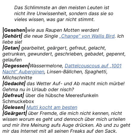
Das Schlimmste an den meisten Leuten ist
nicht ihre Unwissenheit, sondern dass sie so
vieles wissen, was gar nicht stimmt.
|Gesehen|
wie aus Raupen Motten werden!
|Gehört|
die neue Single
„Change“ von Wallis Bird
. Ich
liebe sie!
|Getan|
gearbeitet, geärgert, gefreut, gelacht,
getrunken, gewundert, geschrieben, gebadet, gepennt,
gelaufen
|Gegessen|
Wassermelone,
Dattelcouscous auf „1001
Nacht“ Auberginen
, Linsen-Bällchen, Spaghetti,
Milchschnitte
|Gedacht|
das Wetter Auf- und Ab macht mich mürbe!
Gehma nu in Urlaub oder nisch?
|Gefreut|
über die hübsche Meeresfunkeln
Schmuckebox
|Gelesen|
Mutti kocht am besten
|Geärgert|
über Fremde, die mich nicht kennen, nicht
wissen worum es geht und dennoch über mich urteilen
und mir ihre Meinung aufs Auge drücken. Ab und zu geht
mir das Internet mit all seinen Freaks auf den Sack.