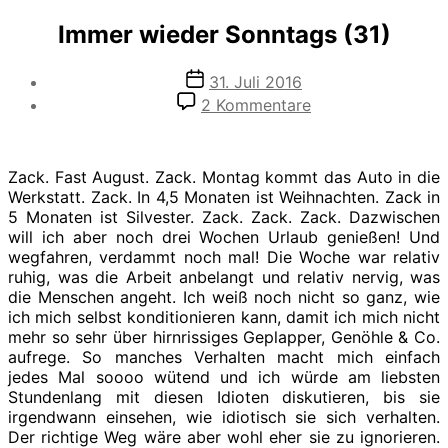
Immer wieder Sonntags (31)
Veröffentlichungsdatum
31. Juli 2016
zu
2 Kommentare
Immer
wieder
Sonntags
Zack. Fast August. Zack. Montag kommt das Auto in die
(31)
Werkstatt. Zack. In 4,5 Monaten ist Weihnachten. Zack in
5 Monaten ist Silvester. Zack. Zack. Zack. Dazwischen
will ich aber noch drei Wochen Urlaub genießen! Und
wegfahren, verdammt noch mal! Die Woche war relativ
ruhig, was die Arbeit anbelangt und relativ nervig, was
die Menschen angeht. Ich weiß noch nicht so ganz, wie
ich mich selbst konditionieren kann, damit ich mich nicht
mehr so sehr über hirnrissiges Geplapper, Genöhle & Co.
aufrege. So manches Verhalten macht mich einfach
jedes Mal soooo wütend und ich würde am liebsten
Stundenlang mit diesen Idioten diskutieren, bis sie
irgendwann einsehen, wie idiotisch sie sich verhalten.
Der richtige Weg wäre aber wohl eher sie zu ignorieren.