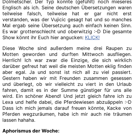
Dolmetscher. Der Typ konnte (gefühlt) noch mieseres
Englisch als ich. Seine deutschen Übersetzungen waren
teilweise falsch, teilweise hat er gar nicht erst
verstanden, was der Vujicic gesagt hat und so manches
Mal ergab seine Übersetzung auch einfach keinen Sinn.
Es war grottenschlecht und oberwitzig :-D Die gesamte
Show könnt ihr Euch hier angucken:
KLICK!
Diese Woche sind außerdem meine drei Raupen zu
Motten geworden und durften Mittwoch ausfliegen.
Herrlich! Ich war zwar die Einzige, die sich wirklich
darüber gefreut hat weil die meisten Motten eklig finden
aber egal. Ja und sonst ist nich all zu viel passiert.
Gestern haben wir mit Freunden zusammen gesessen
und überlegt, ob wir vielleicht zu viert in den Urlaub
fahren, damit es in der Summe günstiger für uns alle
wird. Ein schöner Abend! Und jetzt gleich fahre ich zu
Lexa und helfe dabei, die Pferdewiesen abzuäppeln :-D
Dass ich mich jemals darauf freuen könnte, Kacke von
Pferden wegzuräumen, habe ich mir auch nie träumen
lassen hahaha.
Aphorismus der Woche: