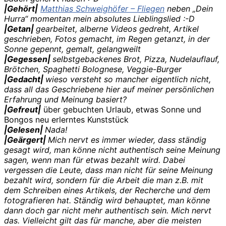
|Gehört|
Matthias Schweighöfer – Fliegen
neben „Dein
Hurra“ momentan mein absolutes Lieblingslied :-D
|Getan|
gearbeitet, alberne Videos gedreht, Artikel
geschrieben, Fotos gemacht, im Regen getanzt, in der
Sonne gepennt, gemalt, gelangweilt
|Gegessen|
selbstgebackenes Brot, Pizza, Nudelauflauf,
Brötchen, Spaghetti Bolognese, Veggie-Burger
|Gedacht|
wieso versteht so mancher eigentlich nicht,
dass all das Geschriebene hier auf meiner persönlichen
Erfahrung und Meinung basiert?
|Gefreut|
über gebuchten Urlaub, etwas Sonne und
Bongos neu erlerntes Kunststück
|Gelesen|
Nada!
|Geärgert|
Mich nervt es immer wieder, dass ständig
gesagt wird, man könne nicht authentisch seine Meinung
sagen, wenn man für etwas bezahlt wird. Dabei
vergessen die Leute, dass man nicht für seine Meinung
bezahlt wird, sondern für die Arbeit die man z.B. mit
dem Schreiben eines Artikels, der Recherche und dem
fotografieren hat. Ständig wird behauptet, man könne
dann doch gar nicht mehr authentisch sein. Mich nervt
das. Vielleicht gilt das für manche, aber die meisten