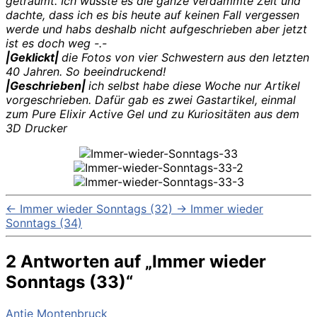
geträumt. Ich wusste es die ganze verdammte Zeit und
dachte, dass ich es bis heute auf keinen Fall vergessen
werde und habs deshalb nicht aufgeschrieben aber jetzt
ist es doch weg -.-
|Geklickt|
die Fotos von vier Schwestern aus den letzten
40 Jahren. So beeindruckend!
|Geschrieben|
ich selbst habe diese Woche nur Artikel
vorgeschrieben. Dafür gab es zwei Gastartikel, einmal
zum Pure Elixir Active Gel und zu Kuriositäten aus dem
3D Drucker
←
Immer wieder Sonntags (32)
→
Immer wieder
Sonntags (34)
2 Antworten auf „Immer wieder
Sonntags (33)“
sagt:
Antje Montenbruck