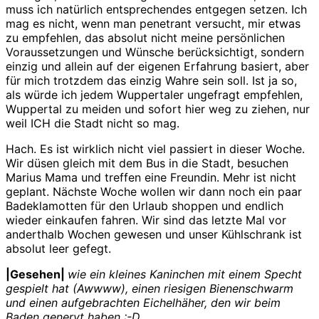
muss ich natürlich entsprechendes entgegen setzen. Ich
mag es nicht, wenn man penetrant versucht, mir etwas
zu empfehlen, das absolut nicht meine persönlichen
Voraussetzungen und Wünsche berücksichtigt, sondern
einzig und allein auf der eigenen Erfahrung basiert, aber
für mich trotzdem das einzig Wahre sein soll. Ist ja so,
als würde ich jedem Wuppertaler ungefragt empfehlen,
Wuppertal zu meiden und sofort hier weg zu ziehen, nur
weil ICH die Stadt nicht so mag.
Hach. Es ist wirklich nicht viel passiert in dieser Woche.
Wir düsen gleich mit dem Bus in die Stadt, besuchen
Marius Mama und treffen eine Freundin. Mehr ist nicht
geplant. Nächste Woche wollen wir dann noch ein paar
Badeklamotten für den Urlaub shoppen und endlich
wieder einkaufen fahren. Wir sind das letzte Mal vor
anderthalb Wochen gewesen und unser Kühlschrank ist
absolut leer gefegt.
|Gesehen|
wie ein kleines Kaninchen mit einem Specht
gespielt hat (Awwww), einen riesigen Bienenschwarm
und einen aufgebrachten Eichelhäher, den wir beim
Baden genervt haben :-D