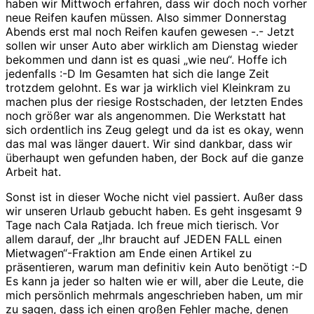
haben wir Mittwoch erfahren, dass wir doch noch vorher
neue Reifen kaufen müssen. Also simmer Donnerstag
Abends erst mal noch Reifen kaufen gewesen -.- Jetzt
sollen wir unser Auto aber wirklich am Dienstag wieder
bekommen und dann ist es quasi „wie neu“. Hoffe ich
jedenfalls :-D Im Gesamten hat sich die lange Zeit
trotzdem gelohnt. Es war ja wirklich viel Kleinkram zu
machen plus der riesige Rostschaden, der letzten Endes
noch größer war als angenommen. Die Werkstatt hat
sich ordentlich ins Zeug gelegt und da ist es okay, wenn
das mal was länger dauert. Wir sind dankbar, dass wir
überhaupt wen gefunden haben, der Bock auf die ganze
Arbeit hat.
Sonst ist in dieser Woche nicht viel passiert. Außer dass
wir unseren Urlaub gebucht haben. Es geht insgesamt 9
Tage nach Cala Ratjada. Ich freue mich tierisch. Vor
allem darauf, der „Ihr braucht auf JEDEN FALL einen
Mietwagen“-Fraktion am Ende einen Artikel zu
präsentieren, warum man definitiv kein Auto benötigt :-D
Es kann ja jeder so halten wie er will, aber die Leute, die
mich persönlich mehrmals angeschrieben haben, um mir
zu sagen, dass ich einen großen Fehler mache, denen