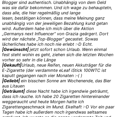
Blogger sind authentisch. Unabhängig von dem Geld
was sie dafür bekommen. Und ich wage zu behauptetn,
dass alle, die hier regelmäßig und lange
lesen, bestätigen können, dass meine Meinung ganz
unabhängig von der jeweiligen Bezahlung kund getan
wird. Außerdem habe ich mich über die Aktion
„Germanys next Influencer“ von Grazia geärgert. Dort
wird der nächste „Top-Blogger“ gecastet. Sowas
lächerliches habe ich noch nie erlebt :-D Echt.
|Gewünscht|
jetzt sofort schon Urlaub. Wenn einmal
fest steht wohin es geht, ziehen sich die letzten Wochen
vorher so sehr in die Länge
|Gekauft|
Urlaub, neue Reifen, neuen Akkuträger für die
E-Zigarette (der verdammte eLeaf iStick 100WTC ist
kaputt gegangen nach vier Monaten :-( )
|Geliebt|
ein bisschen Sonne am Wochenende, das Bier
aus Litauen
|Geträumt|
diese Nacht habe ich irgendwie geträumt,
dass ich rauche. Ich habe 20 Zigaretten hintereinander
weggeraucht und heute Morgen hatte ich
Zigarettengeschmack im Mund. Ekelhaft :-D Vor ein paar
Tagen habe ich außerdem noch irgendwas seltsames