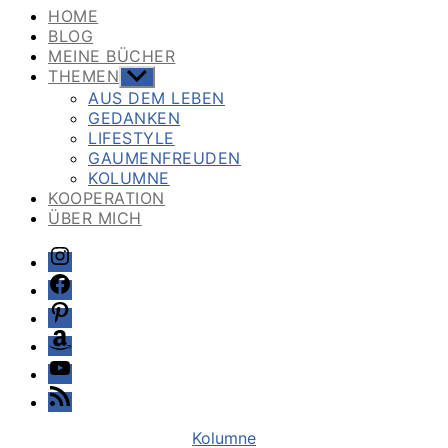
HOME
BLOG
MEINE BÜCHER
THEMEN
Untermenü
anzeigen
AUS DEM LEBEN
GEDANKEN
LIFESTYLE
GAUMENFREUDEN
KOLUMNE
KOOPERATION
ÜBER MICH
Instagram
Facebook
Pinterest
Amazon
Youtube
Feed
Kategorien
Kolumne