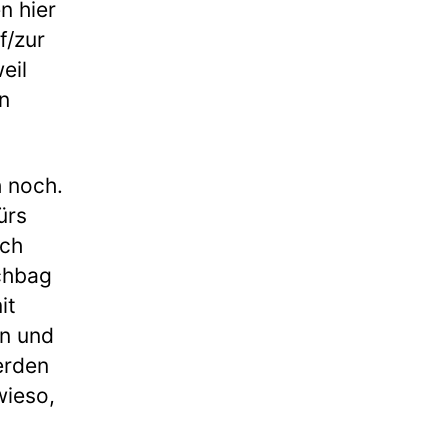
n hier
f/zur
eil
n
h noch.
ürs
ich
achbag
it
n und
erden
wieso,