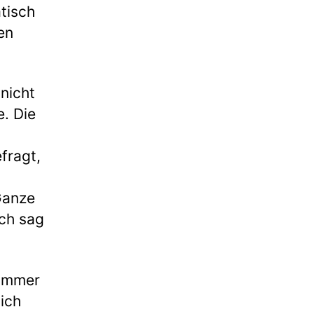
atisch
en
nicht
. Die
fragt,
 Ganze
Ich sag
 Immer
ich