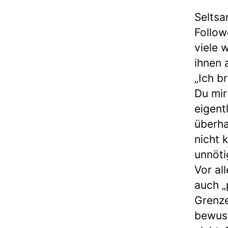
Seltsa
Follow
viele 
ihnen 
„Ich b
Du mir
eigent
überha
nicht 
unnöti
Vor al
auch „
Grenze
bewuss