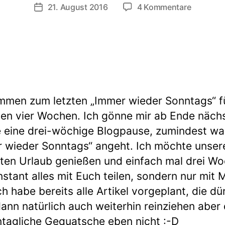
zu
21. August 2016
4 Kommentare
Veröffentlichungsdatum
Immer
wieder
Sonntag
(34)
mmen zum letzten „Immer wieder Sonntags“ fü
en vier Wochen. Ich gönne mir ab Ende näch
eine drei-wöchige Blogpause, zumindest wa
 wieder Sonntags“ angeht. Ich möchte unser
en Urlaub genießen und einfach mal drei W
instant alles mit Euch teilen, sondern nur mit 
ch habe bereits alle Artikel vorgeplant, die dür
ann natürlich auch weiterhin reinziehen aber
ntagliche Gequatsche eben nicht :-D