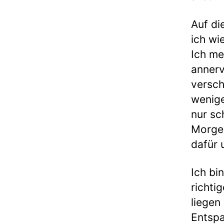
Auf di
ich wi
Ich me
annerv
versch
wenige
nur sc
Morge
dafür 
Ich bi
richti
liegen
Entspa