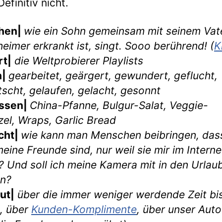
Definitiv nicht.
hen|
wie ein Sohn gemeinsam mit seinem Vate
heimer erkrankt ist, singt. Sooo berührend! (
K
rt|
die Weltprobierer Playlists
n|
gearbeitet, geärgert, gewundert, geflucht,
scht, gelaufen, gelacht, gesonnt
ssen|
China-Pfanne, Bulgur-Salat, Veggie-
zel, Wraps, Garlic Bread
cht|
wie kann man Menschen beibringen, dass
meine Freunde sind, nur weil sie mir im Interne
? Und soll ich meine Kamera mit in den Urlau
n?
ut|
über die immer weniger werdende Zeit bi
, über
Kunden-Komplimente
, über unser Aut