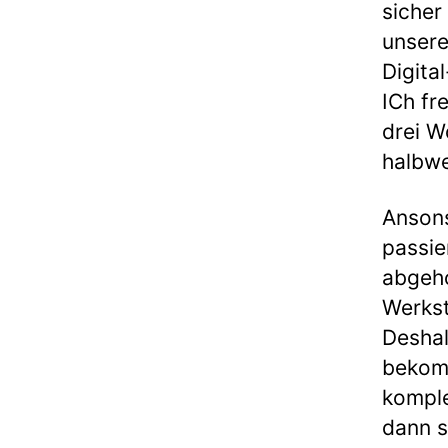
sicher
unsere
Digita
ICh fr
drei W
halbw
Ansons
passie
abgeho
Werkst
Deshal
bekom
komple
dann s