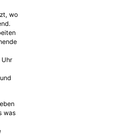
zt, wo
end.
beiten
enende
 Uhr
 und
 eben
es was
e