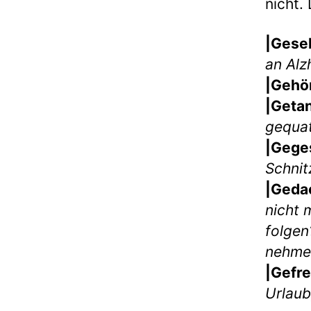
nicht. 
|Gese
an Alz
|Gehö
|Geta
gequat
|Gege
Schnit
|Geda
nicht 
folgen
nehme
|Gefre
Urlaub