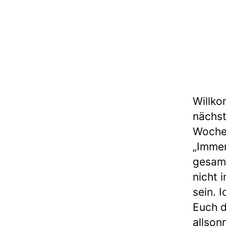
Willko
nächst
Woche 
„Immer
gesamt
nicht 
sein. I
Euch d
allson