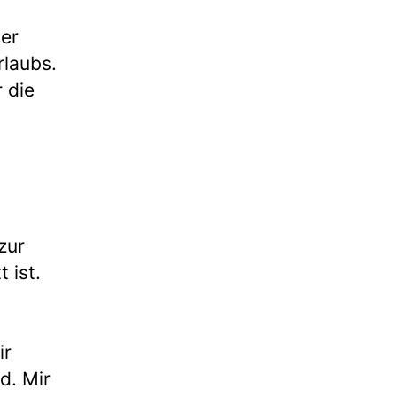
ner
rlaubs.
 die
zur
 ist.
ir
d. Mir