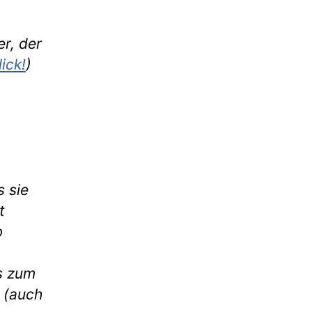
r, der
lick!
)
 sie
t
b
s zum
o (auch