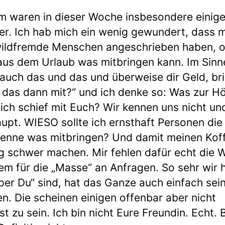
m waren in dieser Woche insbesondere einig
er. Ich hab mich ein wenig gewundert, dass 
wildfremde Menschen angeschrieben haben, o
aus dem Urlaub was mitbringen kann. Im Sinn
rauch das und das und überweise dir Geld, br
 das dann mit?“ und ich denke so: Was zur Höl
lich schief mit Euch? Wir kennen uns nicht un
upt. WIESO sollte ich ernsthaft Personen die 
kenne was mitbringen? Und damit meinen Kof
g schwer machen. Mir fehlen dafür echt die 
lem für die „Masse“ an Anfragen. So sehr wir h
per Du“ sind, hat das Ganze auch einfach sei
n. Die scheinen einigen offenbar aber nicht
t zu sein. Ich bin nicht Eure Freundin. Echt. B