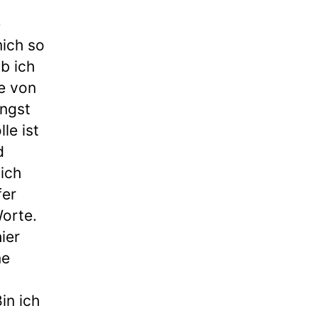
e
mich so
b ich
e von
ingst
le ist
d
ich
fer
Worte.
ier
ne
in ich