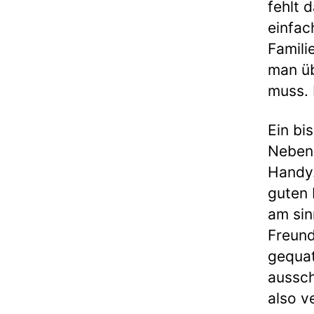
fehlt 
einfac
Famili
man üb
muss. 
Ein bi
Neben
Handy.
guten 
am sin
Freun
gequat
aussch
also v