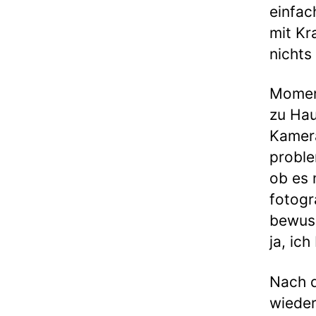
einfac
mit Kr
nichts
Moment
zu Hau
Kamer
proble
ob es 
fotogr
bewuss
ja, ich
Nach d
wieder