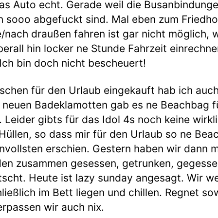
das Auto echt. Gerade weil die Busanbindunge
h sooo abgefuckt sind. Mal eben zum Friedho
e/nach draußen fahren ist gar nicht möglich, w
erall hin locker ne Stunde Fahrzeit einrechne
Ich bin doch nicht bescheuert!
sschen für den Urlaub eingekauft hab ich auc
 neuen Badeklamotten gab es ne Beachbag f
 Leider gibts für das Idol 4s noch keine wirkl
Hüllen, so dass mir für den Urlaub so ne Be
nvollsten erschien. Gestern haben wir dann m
den zusammen gesessen, getrunken, gegesse
scht. Heute ist lazy sunday angesagt. Wir w
ließlich im Bett liegen und chillen. Regnet so
erpassen wir auch nix.