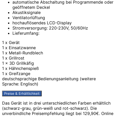
automatische Abschaltung bei Programmende oder
geöffnetem Deckel
Akustiksignale
Ventilatorlüftung
hochauflösendes LCD-Display
Stromversorgung: 220-230V, 50/60Hz
Lieferumfang:
1 x Gerät
1 x Einsatzwanne
1 x Metall-Rundblech
1 x Grillrost
1 x 3D Grillkäfig
1 x Hähnchenspieß
1 x Greifzange
deutschsprachige Bedienungsanleitung (weitere
Sprache: Englisch)
Preise & Erhältlichkeit
Das Gerät ist in drei unterschiedlichen Farben erhältlich
(schwarz-grau, grün-weiß und rot-schwarz). Die
unverbindliche Preisempfehlung liegt bei 129,90€. Online