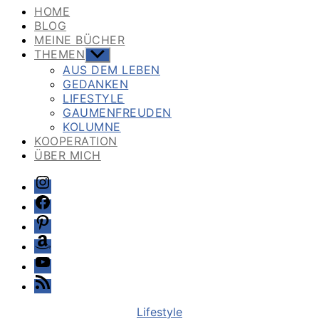
HOME
BLOG
MEINE BÜCHER
THEMEN
Untermenü
anzeigen
AUS DEM LEBEN
GEDANKEN
LIFESTYLE
GAUMENFREUDEN
KOLUMNE
KOOPERATION
ÜBER MICH
Instagram
Facebook
Pinterest
Amazon
Youtube
Feed
Kategorien
Lifestyle