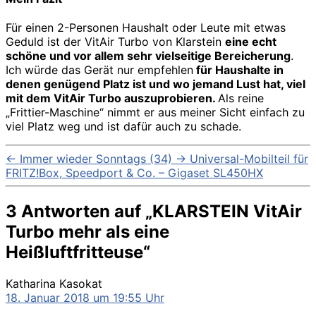
Für einen 2-Personen Haushalt oder Leute mit etwas
Geduld ist der VitAir Turbo von Klarstein
eine echt
schöne und vor allem sehr vielseitige Bereicherung
.
Ich würde das Gerät nur empfehlen
für Haushalte in
denen genügend Platz ist und wo jemand Lust hat, viel
mit dem VitAir Turbo auszuprobieren.
Als reine
„Frittier-Maschine“ nimmt er aus meiner Sicht einfach zu
viel Platz weg und ist dafür auch zu schade.
←
Immer wieder Sonntags (34)
→
Universal-Mobilteil für
FRITZ!Box, Speedport & Co. – Gigaset SL450HX
3 Antworten auf „KLARSTEIN VitAir
Turbo mehr als eine
Heißluftfritteuse“
sagt:
Katharina Kasokat
18. Januar 2018 um 19:55 Uhr