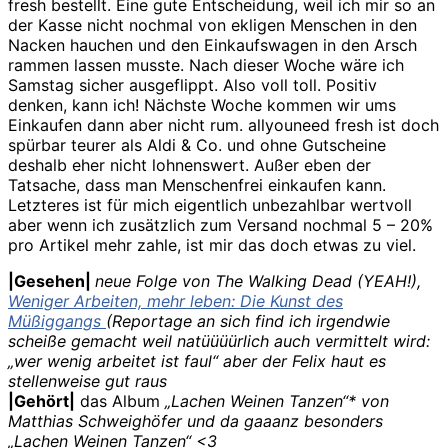
fresh bestellt. Eine gute Entscheidung, weil ich mir so an
der Kasse nicht nochmal von ekligen Menschen in den
Nacken hauchen und den Einkaufswagen in den Arsch
rammen lassen musste. Nach dieser Woche wäre ich
Samstag sicher ausgeflippt. Also voll toll. Positiv
denken, kann ich! Nächste Woche kommen wir ums
Einkaufen dann aber nicht rum. allyouneed fresh ist doch
spürbar teurer als Aldi & Co. und ohne Gutscheine
deshalb eher nicht lohnenswert. Außer eben der
Tatsache, dass man Menschenfrei einkaufen kann.
Letzteres ist für mich eigentlich unbezahlbar wertvoll
aber wenn ich zusätzlich zum Versand nochmal 5 – 20%
pro Artikel mehr zahle, ist mir das doch etwas zu viel.
|Gesehen|
neue Folge von The Walking Dead (YEAH!),
Weniger Arbeiten, mehr leben: Die Kunst des
Müßiggangs
(Reportage an sich find ich irgendwie
scheiße gemacht weil natüüüürlich auch vermittelt wird:
„wer wenig arbeitet ist faul“ aber der Felix haut es
stellenweise gut raus
|Gehört|
das Album
„Lachen Weinen Tanzen“* von
Matthias Schweighöfer und da gaaanz besonders
„Lachen Weinen Tanzen“ <3