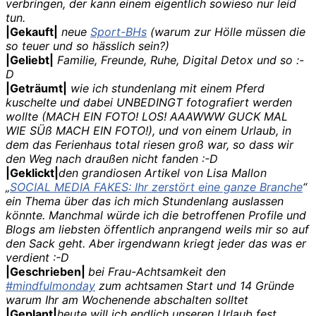
verbringen, der kann einem eigentlich sowieso nur leid
tun.
|Gekauft|
neue
Sport-BHs
(warum zur Hölle müssen die
so teuer und so hässlich sein?)
|Geliebt|
Familie, Freunde, Ruhe, Digital Detox und so :-
D
|Geträumt|
wie ich stundenlang mit einem Pferd
kuschelte und dabei UNBEDINGT fotografiert werden
wollte (MACH EIN FOTO! LOS! AAAWWW GUCK MAL
WIE SÜß MACH EIN FOTO!), und von einem Urlaub, in
dem das Ferienhaus total riesen groß war, so dass wir
den Weg nach draußen nicht fanden :-D
|Geklickt|
den grandiosen Artikel von Lisa Mallon
„
SOCIAL MEDIA FAKES: Ihr zerstört eine ganze Branche
“
ein Thema über das ich mich Stundenlang auslassen
könnte. Manchmal würde ich die betroffenen Profile und
Blogs am liebsten öffentlich anprangend weils mir so auf
den Sack geht. Aber irgendwann kriegt jeder das was er
verdient :-D
|Geschrieben|
bei Frau-Achtsamkeit den
#mindfulmonday
zum achtsamen Start und 14 Gründe
warum Ihr am Wochenende abschalten solltet
|Geplant|
heute will ich endlich unseren Urlaub fest