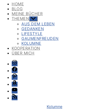
HOME
BLOG
MEINE BÜCHER
THEMEN
Untermenü
anzeigen
AUS DEM LEBEN
GEDANKEN
LIFESTYLE
GAUMENFREUDEN
KOLUMNE
KOOPERATION
ÜBER MICH
Instagram
Facebook
Pinterest
Amazon
Youtube
Feed
Kategorien
Kolumne