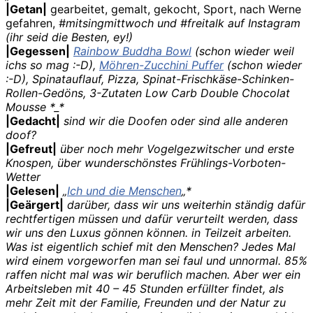
|Getan|
gearbeitet, gemalt, gekocht, Sport, nach Werne
gefahren,
#mitsingmittwoch und #freitalk auf Instagram
(ihr seid die Besten, ey!)
|Gegessen|
Rainbow Buddha Bowl
(schon wieder weil
ichs so mag :-D),
Möhren-Zucchini Puffer
(schon wieder
:-D), Spinatauflauf, Pizza, Spinat-Frischkäse-Schinken-
Rollen-Gedöns, 3-Zutaten Low Carb Double Chocolat
Mousse *_*
|Gedacht|
sind wir die Doofen oder sind alle anderen
doof?
|Gefreut|
über noch mehr Vogelgezwitscher und erste
Knospen, über wunderschönstes Frühlings-Vorboten-
Wetter
|Gelesen|
„
Ich und die Menschen
„*
|Geärgert|
darüber, dass wir uns weiterhin ständig dafür
rechtfertigen müssen und dafür verurteilt werden, dass
wir uns den Luxus gönnen können. in Teilzeit arbeiten.
Was ist eigentlich schief mit den Menschen? Jedes Mal
wird einem vorgeworfen man sei faul und unnormal. 85%
raffen nicht mal was wir beruflich machen. Aber wer ein
Arbeitsleben mit 40 – 45 Stunden erfüllter findet, als
mehr Zeit mit der Familie, Freunden und der Natur zu