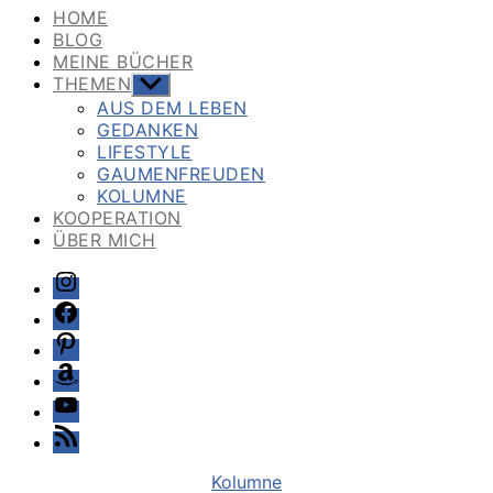
HOME
BLOG
MEINE BÜCHER
THEMEN
Untermenü
anzeigen
AUS DEM LEBEN
GEDANKEN
LIFESTYLE
GAUMENFREUDEN
KOLUMNE
KOOPERATION
ÜBER MICH
Instagram
Facebook
Pinterest
Amazon
Youtube
Feed
Kategorien
Kolumne