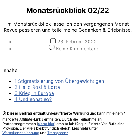
Monatsrückblick 02/22
Im Monatsrückblick lasse ich den vergangenen Monat
Revue passieren und teile meine Gedanken & Erlebnisse.
Veröffentlichungsdatum
28. Februar 2022
zu
Keine Kommentare
Monatsrückblic
02/22
Inhalte
1 Stigmatisierung von Übergewichtigen
2 Hallo Rosi & Lotta
3 Krieg in Europa
4 Und sonst so?
🛈
Dieser Beitrag enthält unbeauftragte Werbung
und kann mit einem *
markierte Affiliate-Links enthalten. Durch die Teilnahme an
Partnerprogrammen (
siehe hier
) erhalte ich für qualifizierte Verkäufe eine
Provision. Der Preis bleibt für dich gleich. Lies mehr unter
Werbekennzeichnung
und
Transparenz
.