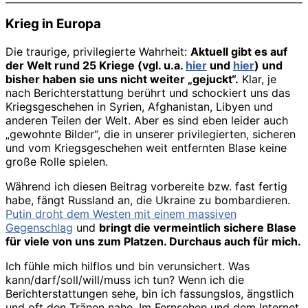
Krieg in Europa
Die traurige, privilegierte Wahrheit:
Aktuell gibt es auf
der Welt rund 25 Kriege (vgl. u.a.
hier
und
hier
) und
bisher haben sie uns nicht weiter „gejuckt“.
Klar, je
nach Berichterstattung berührt und schockiert uns das
Kriegsgeschehen in Syrien, Afghanistan, Libyen und
anderen Teilen der Welt. Aber es sind eben leider auch
„gewohnte Bilder“, die in unserer privilegierten, sicheren
und vom Kriegsgeschehen weit entfernten Blase keine
große Rolle spielen.
Während ich diesen Beitrag vorbereite bzw. fast fertig
habe, fängt Russland an, die Ukraine zu bombardieren.
Putin droht dem Westen mit einem massiven
Gegenschlag
und
bringt die vermeintlich sichere Blase
für viele von uns zum Platzen. Durchaus auch für mich.
Ich fühle mich hilflos und bin verunsichert. Was
kann/darf/soll/will/muss ich tun? Wenn ich die
Berichterstattungen sehe, bin ich fassungslos, ängstlich
und oft den Tränen nahe. Im Fernsehen und dem Internet