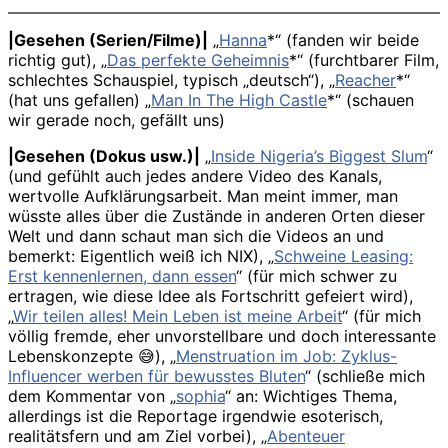
|Gesehen (Serien/Filme)|
„
Hanna
*“ (fanden wir beide
richtig gut), „
Das perfekte Geheimnis
*“ (furchtbarer Film,
schlechtes Schauspiel, typisch „deutsch“), „
Reacher
*“
(hat uns gefallen) „
Man In The High Castle
*“ (schauen
wir gerade noch, gefällt uns)
|Gesehen (Dokus usw.)|
„
Inside Nigeria’s Biggest Slum
“
(und gefühlt auch jedes andere Video des Kanals,
wertvolle Aufklärungsarbeit. Man meint immer, man
wüsste alles über die Zustände in anderen Orten dieser
Welt und dann schaut man sich die Videos an und
bemerkt: Eigentlich weiß ich NIX), „
Schweine Leasing:
Erst kennenlernen, dann essen
“ (für mich schwer zu
ertragen, wie diese Idee als Fortschritt gefeiert wird),
„
Wir teilen alles! Mein Leben ist meine Arbeit
“ (für mich
völlig fremde, eher unvorstellbare und doch interessante
Lebenskonzepte 😅), „
Menstruation im Job: Zyklus-
Influencer werben für bewusstes Bluten
“ (schließe mich
dem Kommentar von „
sophia
“ an: Wichtiges Thema,
allerdings ist die Reportage irgendwie esoterisch,
realitätsfern und am Ziel vorbei), „
Abenteuer