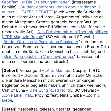
Großfamilie: Die Erziehungskünstler
“ (interessante
Familie), „
Student confronts vegan about indigenous
culture | HEATED DEBATE
“ (auch wenn die Studentin
mich mit ihrer Art und ihren „Argumenten“ teilweise an
meine Akzeptanz-Grenze gebracht hat: großartige
Debatte. Ich bewundere Ed Winters jedes Mal für seine
respektvolle Art), „
Das Problem mit den Therapieplätzen
| ZDF Magazin Royale
“ (SO wichtig und SO wahr),
„
Bruder Otto – erst Punk, dann Einsiedler
“ (ich finde das
Leben von Eremiten faszinierend, auch wenn Bruder Otto
deutlich mehr Kontakt zu Menschen hat als ich 😂) und
„
Mein Papa glaubt an Verschwörungen
“ (Jessica hat
mich sehr berührt und beeindruckt)
|Gehört|
Versengold – „
Alte Männer
„, Casper ft. RTO
Ehrenfeld – „
Fabian
“ (berührt vermutlich alle Menschen,
die andere Menschen mit schweren Erkrankungen
begleiten oder begleitet haben, ähnlich stark wie mich),
Cult of Luna – „
The Long Road North
„, JC Stewart –
„
Love Like That
„, Provinz feat. Nina Chuba – „
Zorn &
Liebe
„
|Getan|
gearbeitet, gelesen, getanzt, gegangen,