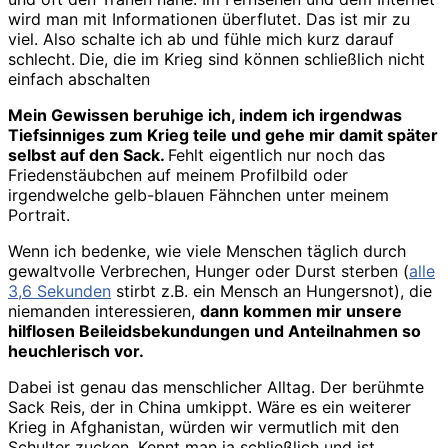
wird man mit Informationen überflutet. Das ist mir zu
viel. Also schalte ich ab und fühle mich kurz darauf
schlecht.
Die, die im Krieg sind können schließlich nicht
einfach abschalten
Mein Gewissen beruhige ich, indem ich irgendwas
Tiefsinniges zum Krieg teile und gehe mir damit später
selbst auf den Sack.
Fehlt eigentlich nur noch das
Friedenstäubchen auf meinem Profilbild oder
irgendwelche gelb-blauen Fähnchen unter meinem
Portrait.
Wenn ich bedenke, wie viele Menschen täglich durch
gewaltvolle Verbrechen, Hunger oder Durst sterben (
alle
3,6 Sekunden
stirbt z.B. ein Mensch an Hungersnot), die
niemanden interessieren,
dann kommen mir unsere
hilflosen Beileidsbekundungen und Anteilnahmen so
heuchlerisch vor.
Dabei ist genau das menschlicher Alltag. Der berühmte
Sack Reis, der in China umkippt. Wäre es ein weiterer
Krieg in Afghanistan, würden wir vermutlich mit den
Schulter zucken. Kennt man ja schließlich und ist