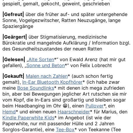
gespielt, gemalt, gekocht, geweint, geschrieben
|Gefreut|
über die früher auf- und später untergehende
Sonne, Vogelgezwitscher, Ratten Neuzugänge, lange
Spaziergänge
|
Geärgert
|
über Stigmatisierung, medizinische
Bürokratie und mangelnde Aufklärung / Information bzgl.
des Gesundheitszustandes der neuen Ratten
|Gelesen|
„
Alte Sorten
*“ von Ewald Arenz (hat mir gut
gefallen), „
Sonne und Beton
*“ von Felix Lobrecht
|Gekauft|
Malen nach Zahlen
* (auch schon fertig
gemalt),
In-Ear Bluetooth Kopfhörer
* (ich habe zwar
meine
Bose Soundlinks
* mit denen ich mega zufrieden
bin, aber bei Bewegungen jeglicher Art rutschen sie mir
vom Kopf, die In-Ears sind großartig und bleiben sogar
beim Headbanging im Ohr 😁), einen
Pullover
*, ein
Hemd
* und einen neuen
Haarschneider
* für Marius, den
Kindle Paperwhite Kids
* im Angebot (ist wie der
Paperwhite, nur mit passender Hülle und 2 Jahren
Sorglos-Garantie), eine
Tee-Box
* von Teekanne (Tee