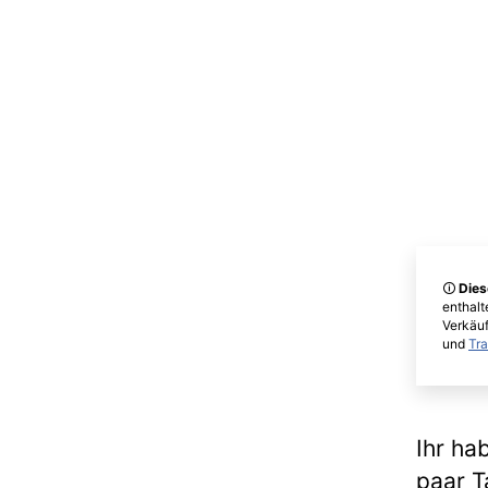
🛈
Dies
enthalt
Verkäuf
und
Tr
Ihr ha
paar T