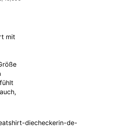
t mit
 Größe
n
fühlt
 auch,