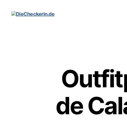
DieCheckerin.de
Outfit
de Cal