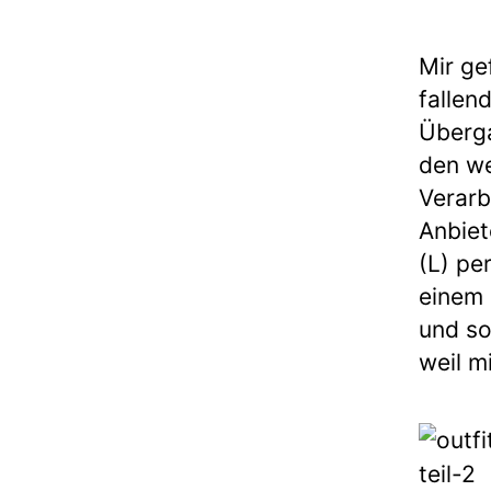
Mir ge
fallen
Überga
den we
Verarb
Anbiet
(L) pe
einem 
und so
weil m