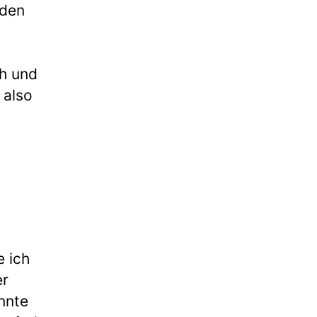
 den
h und
 also
e ich
er
nnte