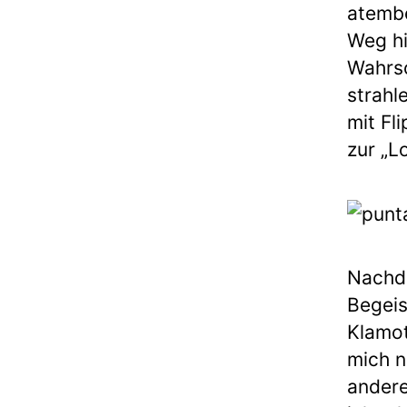
atembe
Weg hi
Wahrsc
strahl
mit Fli
zur „L
Nachde
Begeis
Klamot
mich n
ander