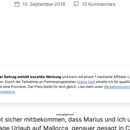
zu
10. September 2016
10 Kommentare
Veröffentlichungsdatum
Outfit
An
der
Punta
de
Cala
Gat
(Cala
Rajada
er Beitrag enthält bezahlte Werbung
und kann mit einem * markierte Affiliate-L
en. Durch die Teilnahme an Partnerprogrammen (
siehe hier
) erhalte ich für qualifi
e eine Provision. Der Preis bleibt für dich gleich. Lies mehr unter
Werbekennzeic
ansparenz
.
bt sicher mitbekommen, dass Marius und ich u
age Urlaub auf Mallorca, genauer gesagt in C