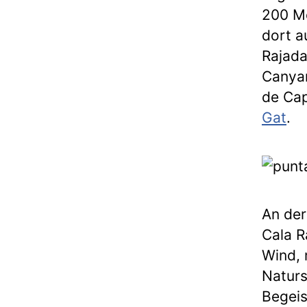
200 Me
dort a
Rajada
Canyam
de Cap
Gat
.
An der
Cala R
Wind, 
Naturs
Begeis