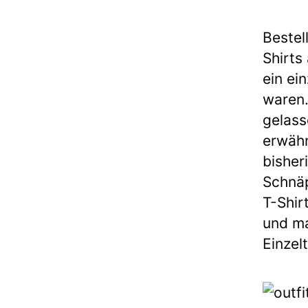
Bestel
Shirts
ein ei
waren.
gelass
erwähn
bisher
Schnäp
T-Shir
und ma
Einzelt