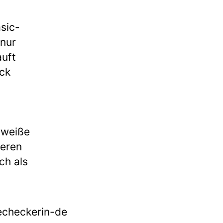
sic-
 nur
auft
ück
 weiße
ieren
ch als