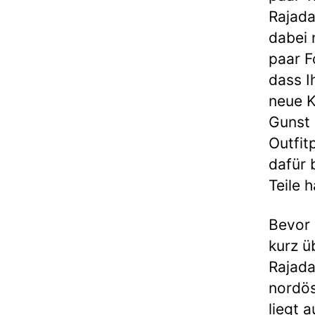
Rajada
dabei 
paar F
dass I
neue K
Gunst 
Outfit
dafür 
Teile 
Bevor 
kurz ü
Rajada
nordös
liegt 