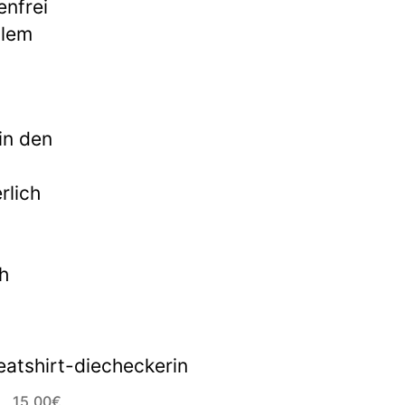
enfrei
llem
in den
rlich
ch
L, 15,00€