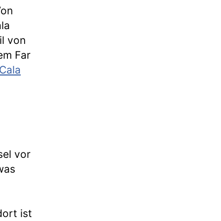
Von
la
il von
em Far
 Cala
sel vor
twas
ort ist