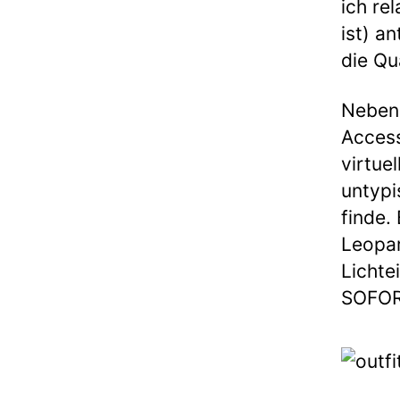
ich re
ist) a
die Qu
Neben 
Access
virtue
untypi
finde.
Leopar
Lichtei
SOFORT