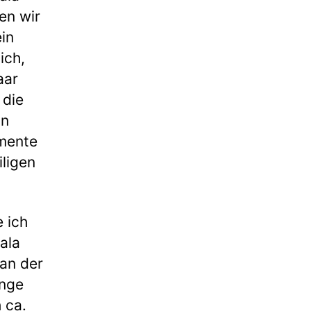
en wir
in
ich,
aar
 die
in
imente
ligen
 ich
ala
 an der
unge
 ca.