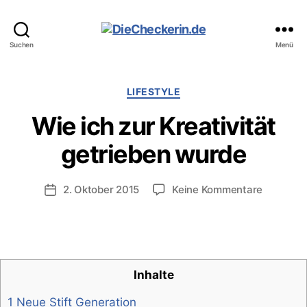
DieCheckerin.de
Suchen
Menü
Kategorien
LIFESTYLE
Wie ich zur Kreativität
getrieben wurde
zu
2. Oktober 2015
Keine Kommentare
Veröffentlichungsdatum
Wie
ich
zur
Kreativit
getriebe
Inhalte
wurde
1 Neue Stift Generation