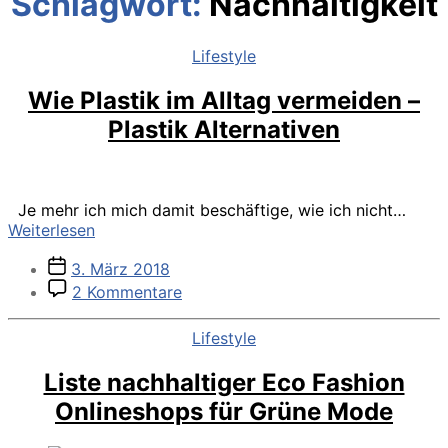
Schlagwort:
Nachhaltigkeit
Kategorien
Lifestyle
Wie Plastik im Alltag vermeiden –
Plastik Alternativen
Je mehr ich mich damit beschäftige, wie ich nicht…
Wie
Weiterlesen
Plastik
Veröffentlichungsdatum
3. März 2018
im
zu
Alltag
2 Kommentare
Wie
vermeiden
Plastik
–
Kategorien
Lifestyle
im
Plastik
Alltag
Alternativen
Liste nachhaltiger Eco Fashion
vermeiden
Onlineshops für Grüne Mode
–
Plastik
Alternativen