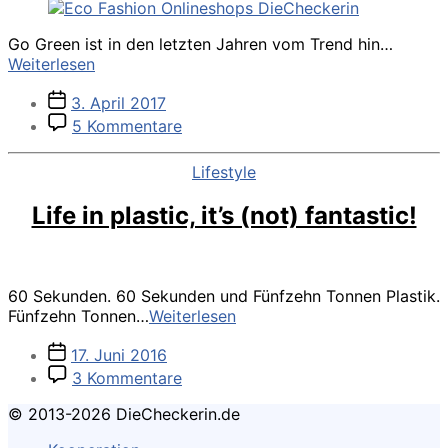
Go Green ist in den letzten Jahren vom Trend hin…
Liste
Weiterlesen
nachhaltiger
Veröffentlichungsdatum
3. April 2017
Eco
zu
Fashion
5 Kommentare
Liste
Onlineshops
nachhaltiger
für
Kategorien
Lifestyle
Eco
Grüne
Fashion
Mode
Life in plastic, it’s (not) fantastic!
Onlineshops
für
Grüne
Mode
60 Sekunden. 60 Sekunden und Fünfzehn Tonnen Plastik.
Life
Fünfzehn Tonnen…
Weiterlesen
in
Veröffentlichungsdatum
17. Juni 2016
plastic,
zu
it’s
3 Kommentare
Life
(not)
© 2013-2026 DieCheckerin.de
in
fantastic!
plastic,