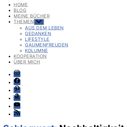
HOME
BLOG
MEINE BÜCHER
THEMEN
Untermenü
anzeigen
AUS DEM LEBEN
GEDANKEN
LIFESTYLE
GAUMENFREUDEN
KOLUMNE
KOOPERATION
ÜBER MICH
Instagram
Facebook
Pinterest
Amazon
Youtube
Feed