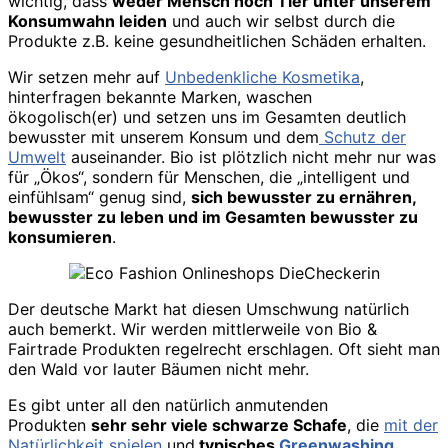
wichtig, dass
weder Mensch noch Tier unter unserem
Konsumwahn leiden
und auch wir selbst durch die
Produkte z.B. keine gesundheitlichen Schäden erhalten.
Wir setzen mehr auf
Unbedenkliche Kosmetika
,
hinterfragen bekannte Marken, waschen
ökogolisch(er) und setzen uns im Gesamten deutlich
bewusster mit unserem Konsum und dem
Schutz der
Umwelt
auseinander. Bio ist plötzlich nicht mehr nur was
für „Ökos“, sondern für Menschen, die „intelligent und
einfühlsam“ genug sind,
sich bewusster zu ernähren,
bewusster zu leben und im Gesamten bewusster zu
konsumieren
.
Der deutsche Markt hat diesen Umschwung natürlich
auch bemerkt. Wir werden mittlerweile von Bio &
Fairtrade Produkten regelrecht erschlagen. Oft sieht man
den Wald vor lauter Bäumen nicht mehr.
Es gibt unter all den natürlich anmutenden
Produkten
sehr sehr viele schwarze Schafe
, die
mit der
Natürlichkeit spielen
und
typisches
Greenwashing