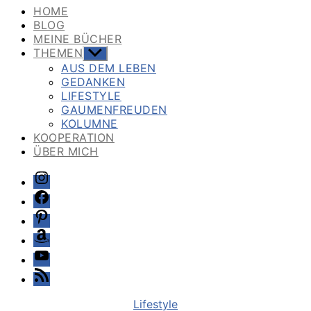
HOME
BLOG
MEINE BÜCHER
THEMEN
Untermenü
anzeigen
AUS DEM LEBEN
GEDANKEN
LIFESTYLE
GAUMENFREUDEN
KOLUMNE
KOOPERATION
ÜBER MICH
Instagram
Facebook
Pinterest
Amazon
Youtube
Feed
Kategorien
Lifestyle