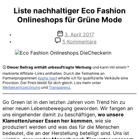
Liste nachhaltiger Eco Fashion
Onlineshops für Grüne Mode
Veröffentlichungsdatum
3. April 2017
zu
5 Kommentare
Liste
nachhaltiger
Eco
Fashion
🛈
Dieser Beitrag enthält unbeauftragte Werbung
und kann mit einem *
Onlineshops
markierte Affiliate-Links enthalten. Durch die Teilnahme an
für
Partnerprogrammen (
siehe hier
) erhalte ich für qualifizierte Verkäufe eine
Provision. Der Preis bleibt für dich gleich. Lies mehr unter
Grüne
Werbekennzeichnung
und
Transparenz
.
Mode
Go Green ist in den letzten Jahren vom Trend hin zu
einer neuen Lebensbewegung geworden. Wir fangen an
uns eingehender damit zu beschäftigen,
wo unsere
Klamotten/unser Essen her kommen
, wie sie
produziert werden und was das für die Menschen
bedeutet, die an der Herstellung beteiligt sind. Uns ist