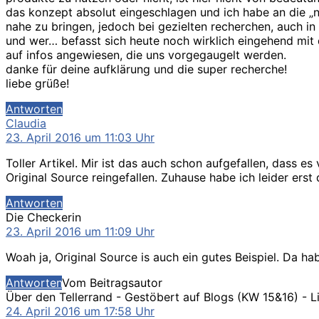
das konzept absolut eingeschlagen und ich habe an die „na
nahe zu bringen, jedoch bei gezielten recherchen, auch in 
und wer… befasst sich heute noch wirklich eingehend mit d
auf infos angewiesen, die uns vorgegaugelt werden.
danke für deine aufklärung und die super recherche!
liebe grüße!
Antworten
sagt:
Claudia
23. April 2016 um 11:03 Uhr
Toller Artikel. Mir ist das auch schon aufgefallen, dass e
Original Source reingefallen. Zuhause habe ich leider erst
Antworten
sagt:
Die Checkerin
23. April 2016 um 11:09 Uhr
Woah ja, Original Source is auch ein gutes Beispiel. Da ha
Antworten
Vom Beitragsautor
Über den Tellerrand - Gestöbert auf Blogs (KW 15&16) - L
24. April 2016 um 17:58 Uhr