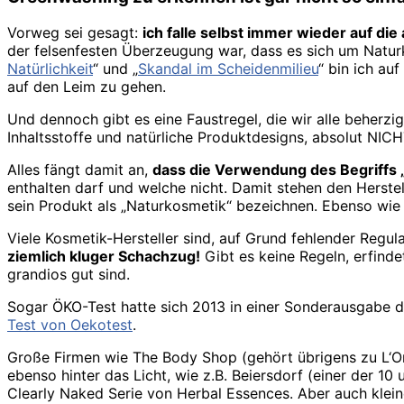
Vorweg sei gesagt:
ich falle selbst immer wieder auf di
der felsenfesten Überzeugung war, dass es sich um Natur
Natürlichkeit
“ und „
Skandal im Scheidenmilieu
“ bin ich au
auf den Leim zu gehen.
Und dennoch gibt es eine Faustregel, die wir alle beherzig
Inhaltsstoffe und natürliche Produktdesigns, absolut NIC
Alles fängt damit an,
dass die Verwendung des Begriffs „
enthalten darf und welche nicht. Damit stehen den Herstel
sein Produkt als „Naturkosmetik“ bezeichnen. Ebenso wie e
Viele Kosmetik-Hersteller sind, auf Grund fehlender Regu
ziemlich kluger Schachzug!
Gibt es keine Regeln, erfinde
grandios gut sind.
Sogar ÖKO-Test hatte sich 2013 in einer Sonderausgabe 
Test von Oekotest
.
Große Firmen wie The Body Shop (gehört übrigens zu L‘O
ebenso hinter das Licht, wie z.B. Beiersdorf (einer der 1
Clearly Naked Serie von Herbal Essences. Aber auch klei