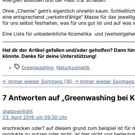
Allergien auslösen und der Haut o.ä. schaden.
Ohne „Chemie“ geht’s eigentlich ohnehin kaum. Schließlic
eine entsprechend „verkehrsfähige“ Masse für das jeweili
für uns selbst festhalten, was für uns gut ist und auf was 
Eine Liste für unbedenkliche Kosmetika und (weitestgehen
Hat dir der Artikel gefallen und/oder geholfen? Dann h
könnte. Danke für deine Unterstützung!
Schlagwörter
Greenwashing
,
Naturkosmetik
←
Immer wieder Sonntags (16)
→
Immer wieder Sonntags 
7 Antworten auf „Greenwashing bei 
sagt:
shadownlight
23. April 2016 um 09:30 Uhr
erschrecken oder? auf diesem grund zum beispiel ist für m
produkte zu nutzen oder nicht, ist hier nicht von bedeutung