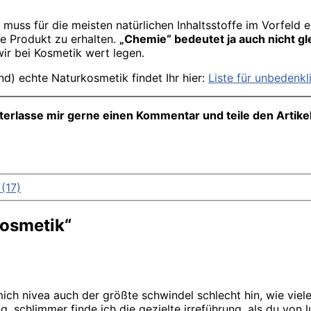
h muss für die meisten natürlichen Inhaltsstoffe im Vorfeld
ge Produkt zu erhalten.
„Chemie“ bedeutet ja auch nicht gle
wir bei Kosmetik wert legen.
d) echte Naturkosmetik findet Ihr hier:
Liste für unbedenk
interlasse mir gerne einen Kommentar und teile den Artik
(17)
Kosmetik“
ich nivea auch der größte schwindel schlecht hin, wie viele
. schlimmer finde ich die gezielte irreführung. als du von l