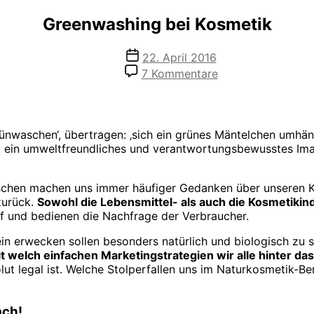
Greenwashing bei Kosmetik
Veröffentlichungsdatum
22. April 2016
zu
7 Kommentare
Greenwashing
bei
Kosmetik
ünwaschen‘, übertragen: ‚sich ein grünes Mäntelchen umhäng
it ein umweltfreundliches und verantwortungsbewusstes Ima
nschen machen uns immer häufiger Gedanken über unseren K
zurück.
Sowohl die Lebensmittel- als auch die Kosmetikin
 und bedienen die Nachfrage der Verbraucher.
 erwecken sollen besonders natürlich und biologisch zu se
t welch einfachen Marketingstrategien wir alle hinter das
lut legal ist. Welche Stolperfallen uns im Naturkosmetik-B
ach!