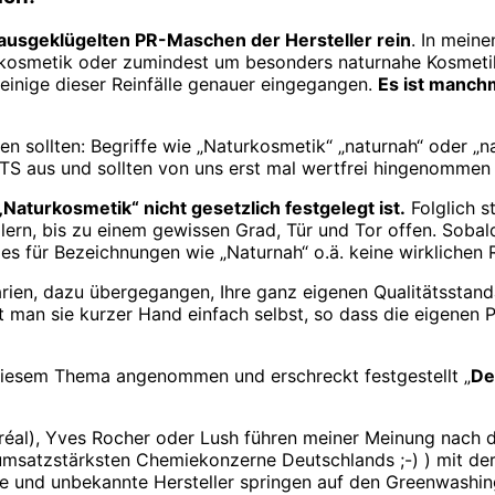
e ausgeklügelten PR-Maschen der Hersteller rein
. In mein
kosmetik oder zumindest um besonders naturnahe Kosmetik 
f einige dieser Reinfälle genauer eingegangen.
Es ist manchm
en sollten: Begriffe wie „Naturkosmetik“ „naturnah“ oder „n
HTS aus und sollten von uns erst mal wertfrei hingenommen
Naturkosmetik“ nicht gesetzlich festgelegt ist.
Folglich s
lern, bis zu einem gewissen Grad, Tür und Tor offen. Sobal
s für Bezeichnungen wie „Naturnah“ o.ä. keine wirklichen R
larien, dazu übergegangen, Ihre ganz eigenen Qualitätsstan
t man sie kurzer Hand einfach selbst, so dass die eigenen 
diesem Thema angenommen und erschreckt festgestellt „
De
réal), Yves Rocher oder Lush führen meiner Meinung nach 
0 umsatzstärksten Chemiekonzerne Deutschlands ;-) ) mit de
ne und unbekannte Hersteller springen auf den Greenwashi