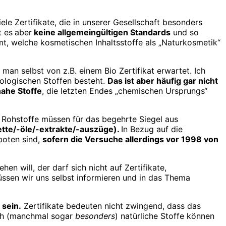
iele Zertifikate, die in unserer Gesellschaft besonders
t es
aber
keine allgemeingültigen Standards
und so
mmt, welche kosmetischen Inhaltsstoffe als „Naturkosmetik“
 man selbst von z.B. einem Bio Zertifikat erwartet. Ich
biologischen Stoffen besteht.
Das ist aber häufig gar nicht
nahe Stoffe
, die letzten Endes „chemischen Ursprungs“
he Rohstoffe müssen für das begehrte Siegel aus
-fette/-öle/-extrakte/-auszüge).
In Bezug auf die
boten sind,
sofern die Versuche allerdings vor 1998 von
en will, der darf sich nicht auf Zertifikate,
üssen wir uns selbst informieren und in das Thema
 sein.
Zertifikate bedeuten nicht zwingend, dass das
uch (manchmal sogar
besonders
) natürliche Stoffe können