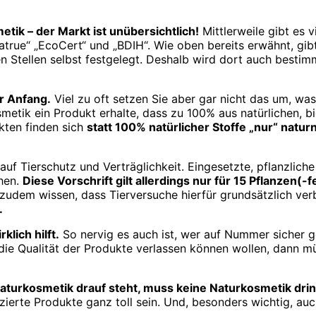
tik – der Markt ist unübersichtlich!
Mittlerweile gibt es v
atrue“ „EcoCert“ und „BDIH“. Wie oben bereits erwähnt, gib
gen Stellen selbst festgelegt. Deshalb wird dort auch besti
r Anfang.
Viel zu oft setzen Sie aber gar nicht das um, was
-Kosmetik ein Produkt erhalte, dass zu 100% aus natürlichen, 
ukten finden sich
statt 100% natürlicher Stoffe „nur“ natur
 auf Tierschutz und Verträglichkeit. Eingesetzte, pflanzlic
ehen.
Diese Vorschrift gilt allerdings nur für 15 Pflanzen(
 zudem wissen, dass Tierversuche hierfür grundsätzlich ver
.
lich hilft.
So nervig es auch ist, wer auf Nummer sicher geh
die Qualität der Produkte verlassen können wollen, dann m
turkosmetik drauf steht, muss keine Naturkosmetik drin
izierte Produkte ganz toll sein. Und, besonders wichtig, a