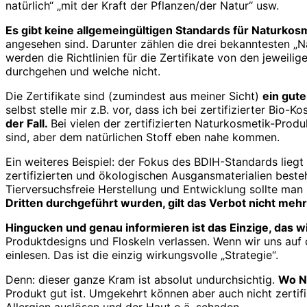
natürlich“ „mit der Kraft der Pflanzen/der Natur“ usw.
Es gibt keine allgemeingültigen Standards für Naturkosme
angesehen sind. Darunter zählen die drei bekanntesten „N
werden die Richtlinien für die Zertifikate von den jeweili
durchgehen und welche nicht.
Die Zertifikate sind (zumindest aus meiner Sicht)
ein gute
selbst stelle mir z.B. vor, dass ich bei zertifizierter Bio
der Fall.
Bei vielen der zertifizierten Naturkosmetik-Prod
sind, aber dem natürlichen Stoff eben nahe kommen.
Ein weiteres Beispiel: der Fokus des BDIH-Standards liegt
zertifizierten und ökologischen Ausgansmaterialien best
Tierversuchsfreie Herstellung und Entwicklung sollte man
Dritten durchgeführt wurden, gilt das Verbot nicht mehr
Hingucken und genau informieren ist das Einzige, das wirk
Produktdesigns und Floskeln verlassen. Wenn wir uns auf 
einlesen. Das ist die einzig wirkungsvolle „Strategie“.
Denn: dieser ganze Kram ist absolut undurchsichtig.
Wo Na
Produkt gut ist. Umgekehrt können aber auch nicht zertif