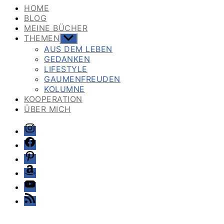
HOME
BLOG
MEINE BÜCHER
THEMEN
Untermenü
anzeigen
AUS DEM LEBEN
GEDANKEN
LIFESTYLE
GAUMENFREUDEN
KOLUMNE
KOOPERATION
ÜBER MICH
Instagram
Facebook
Pinterest
Amazon
Youtube
Feed