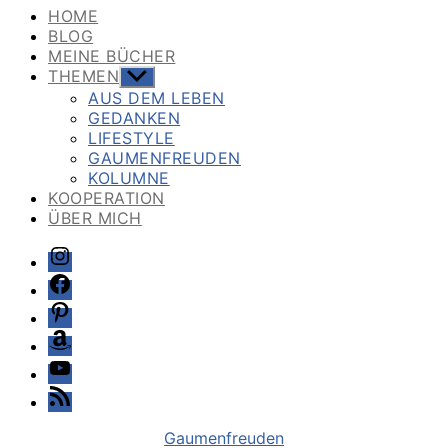
HOME
BLOG
MEINE BÜCHER
THEMEN
Untermenü
anzeigen
AUS DEM LEBEN
GEDANKEN
LIFESTYLE
GAUMENFREUDEN
KOLUMNE
KOOPERATION
ÜBER MICH
Instagram
Facebook
Pinterest
Amazon
Youtube
Feed
Kategorien
Gaumenfreuden