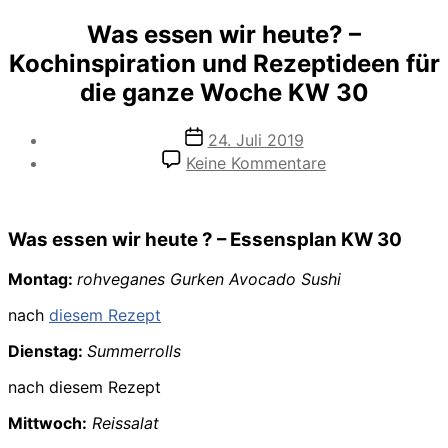
Was essen wir heute? –
Kochinspiration und Rezeptideen für
die ganze Woche KW 30
Veröffentlichungsdatum
24. Juli 2019
zu
Keine Kommentare
Was
essen
wir
Was essen wir heute ? – Essensplan KW 30
heute?
–
Kochinspiration
Montag:
rohveganes Gurken Avocado Sushi
und
nach
diesem Rezept
Rezeptideen
für
Dienstag:
Summerrolls
die
ganze
nach diesem Rezept
Woche
KW
Mittwoch:
Reissalat
30