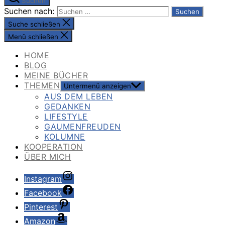
Suchen
Suchen nach:
Suche schließen
Menü schließen
HOME
BLOG
MEINE BÜCHER
THEMEN
Untermenü anzeigen
AUS DEM LEBEN
GEDANKEN
LIFESTYLE
GAUMENFREUDEN
KOLUMNE
KOOPERATION
ÜBER MICH
Instagram
Facebook
Pinterest
Amazon