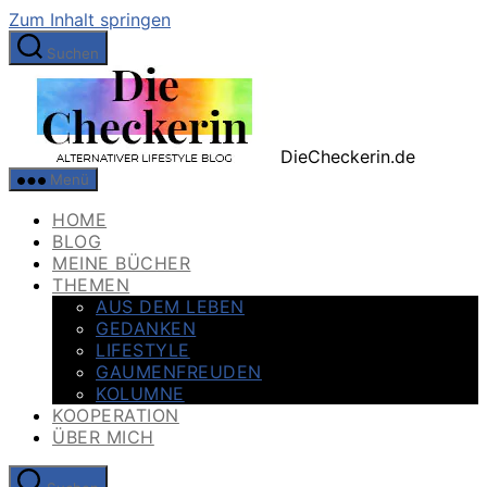
Zum Inhalt springen
Suchen
DieCheckerin.de
Menü
HOME
BLOG
MEINE BÜCHER
THEMEN
AUS DEM LEBEN
GEDANKEN
LIFESTYLE
GAUMENFREUDEN
KOLUMNE
KOOPERATION
ÜBER MICH