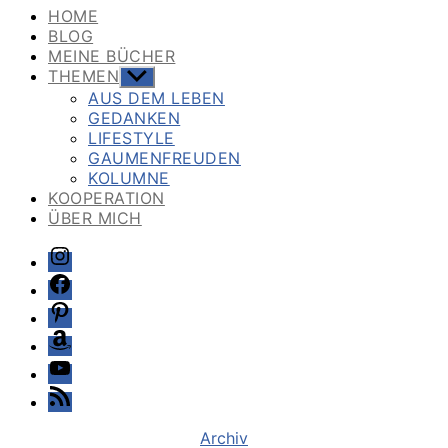
HOME
BLOG
MEINE BÜCHER
THEMEN
Untermenü
anzeigen
AUS DEM LEBEN
GEDANKEN
LIFESTYLE
GAUMENFREUDEN
KOLUMNE
KOOPERATION
ÜBER MICH
Instagram
Facebook
Pinterest
Amazon
Youtube
Feed
Kategorien
Archiv