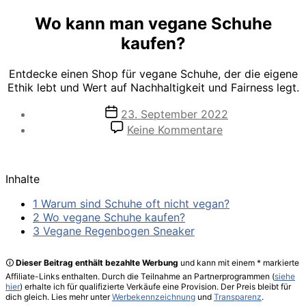
Wo kann man vegane Schuhe
kaufen?
Entdecke einen Shop für vegane Schuhe, der die eigene
Ethik lebt und Wert auf Nachhaltigkeit und Fairness legt.
Veröffentlichungsdatum
23. September 2022
zu
Keine Kommentare
Wo
kann
man
Inhalte
vegane
Schuhe
1 Warum sind Schuhe oft nicht vegan?
kaufen?
2 Wo vegane Schuhe kaufen?
3 Vegane Regenbogen Sneaker
🛈
Dieser Beitrag enthält bezahlte Werbung
und kann mit einem * markierte
Affiliate-Links enthalten. Durch die Teilnahme an Partnerprogrammen (
siehe
hier
) erhalte ich für qualifizierte Verkäufe eine Provision. Der Preis bleibt für
dich gleich. Lies mehr unter
Werbekennzeichnung
und
Transparenz
.