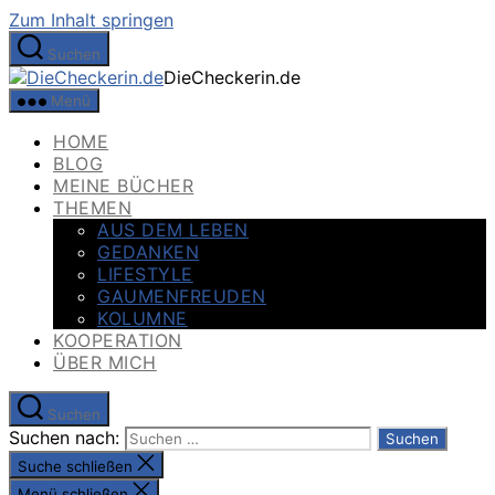
Zum Inhalt springen
Suchen
DieCheckerin.de
Menü
HOME
BLOG
MEINE BÜCHER
THEMEN
AUS DEM LEBEN
GEDANKEN
LIFESTYLE
GAUMENFREUDEN
KOLUMNE
KOOPERATION
ÜBER MICH
Suchen
Suchen nach:
Suche schließen
Menü schließen