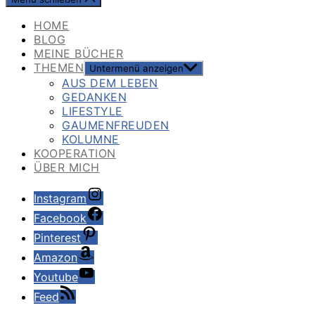
HOME
BLOG
MEINE BÜCHER
THEMEN
Untermenü anzeigen
AUS DEM LEBEN
GEDANKEN
LIFESTYLE
GAUMENFREUDEN
KOLUMNE
KOOPERATION
ÜBER MICH
Instagram
Facebook
Pinterest
Amazon
Youtube
Feed