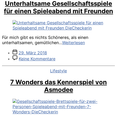
Unterhaltsame Gesellschaftsspiele
für einen Spieleabend mit Freunden
Für mich gibt es nichts Schöneres, als einen
Unterhaltsame
unterhaltsamen, gemütlichen…
Weiterlesen
Gesellschaftsspi
Veröffentlichungsdatum
29. März 2018
für
zu
einen
Keine Kommentare
Unterhaltsame
Spieleabend
Gesellschaftsspiele
mit
Kategorien
Lifestyle
für
Freunden
einen
7 Wonders das Kennerspiel von
Spieleabend
Asmodee
mit
Freunden