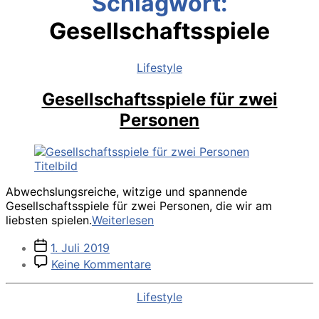
Schlagwort:
Gesellschaftsspiele
Kategorien
Lifestyle
Gesellschaftsspiele für zwei
Personen
Abwechslungsreiche, witzige und spannende
Gesellschaftsspiele für zwei Personen, die wir am
Gesellschaftsspiele
liebsten spielen.
Weiterlesen
für
Veröffentlichungsdatum
1. Juli 2019
zwei
zu
Personen
Keine Kommentare
Gesellschaftsspiele
für
Kategorien
Lifestyle
zwei
Personen