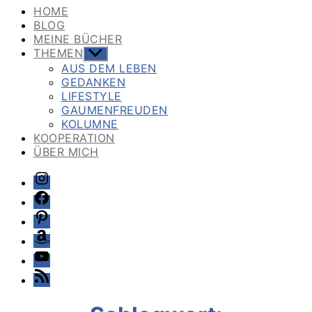
HOME
BLOG
MEINE BÜCHER
THEMEN
Untermenü
anzeigen
AUS DEM LEBEN
GEDANKEN
LIFESTYLE
GAUMENFREUDEN
KOLUMNE
KOOPERATION
ÜBER MICH
Instagram
Facebook
Pinterest
Amazon
Youtube
Feed