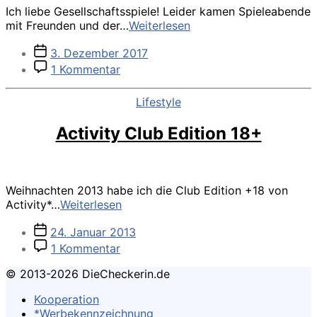
Ich liebe Gesellschaftsspiele! Leider kamen Spieleabende
7
mit Freunden und der…
Weiterlesen
Wonders
Veröffentlichungsdatum
3. Dezember 2017
das
zu
Kennerspiel
1 Kommentar
7
von
Wonders
Asmodee
Kategorien
Lifestyle
das
Kennerspiel
Activity Club Edition 18+
von
Asmodee
Weihnachten 2013 habe ich die Club Edition +18 von
Activity
Activity*…
Weiterlesen
Club
Veröffentlichungsdatum
24. Januar 2013
Edition
zu
18+
1 Kommentar
Activity
© 2013-2026 DieCheckerin.de
Club
Edition
Kooperation
18+
*Werbekennzeichnung