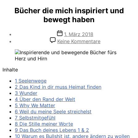
Bücher die mich inspiriert und
bewegt haben
Veröffentlichungsdatum
1. März 2018
zu
Keine Kommentare
Bücher
die
mich
inspiriert
Inhalte
und
bewegt
1 Seelenwege
haben
2 Das Kind in dir muss Heimat finden
3 Wunder
4 Über den Rand der Welt
5 Why We Matter
6 Weil du meine Seele streichelst
7 Selbstmitgefühl
8 Die Stille meiner Worte
9 Das Buch deines Lebens 1 & 2
10 Warum es Bullshit ist, andere ändern zu wollen