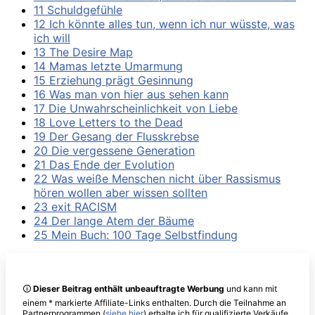
11 Schuldgefühle
12 Ich könnte alles tun, wenn ich nur wüsste, was
ich will
13 The Desire Map
14 Mamas letzte Umarmung
15 Erziehung prägt Gesinnung
16 Was man von hier aus sehen kann
17 Die Unwahrscheinlichkeit von Liebe
18 Love Letters to the Dead
19 Der Gesang der Flusskrebse
20 Die vergessene Generation
21 Das Ende der Evolution
22 Was weiße Menschen nicht über Rassismus
hören wollen aber wissen sollten
23 exit RACISM
24 Der lange Atem der Bäume
25 Mein Buch: 100 Tage Selbstfindung
🛈
Dieser Beitrag enthält unbeauftragte Werbung
und kann mit
einem * markierte Affiliate-Links enthalten. Durch die Teilnahme an
Partnerprogrammen (
siehe hier
) erhalte ich für qualifizierte Verkäufe