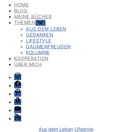
HOME
BLOG
MEINE BÜCHER
THEMEN
Untermenü
anzeigen
AUS DEM LEBEN
GEDANKEN
LIFESTYLE
GAUMENFREUDEN
KOLUMNE
KOOPERATION
ÜBER MICH
Instagram
Facebook
Pinterest
Amazon
Youtube
Feed
Kategorien
Aus dem Leben
Lifestyle