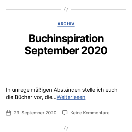
Buchinspirati
Oktober
2020
Kategorien
ARCHIV
Buchinspiration
September 2020
In unregelmäßigen Abständen stelle ich euch
Buchinspiration
die Bücher vor, die…
Weiterlesen
September
2020
zu
29. September 2020
Keine Kommentare
Veröffentlichungsdatum
Buchinspir
Septembe
2020