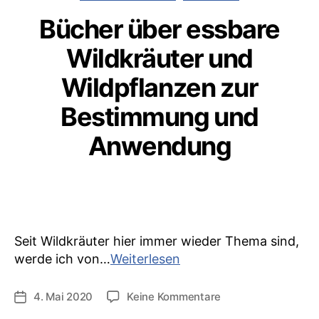
Bücher über essbare
Wildkräuter und
Wildpflanzen zur
Bestimmung und
Anwendung
Seit Wildkräuter hier immer wieder Thema sind,
Bücher
werde ich von…
Weiterlesen
über
essbare
zu
4. Mai 2020
Keine Kommentare
Veröffentlichungsdatum
Wildkräuter
Bücher