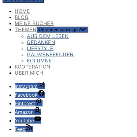
HOME
BLOG
MEINE BÜCHER
THEMEN
Untermenü anzeigen
AUS DEM LEBEN
GEDANKEN
LIFESTYLE
GAUMENFREUDEN
KOLUMNE
KOOPERATION
ÜBER MICH
Instagram
Facebook
Pinterest
Amazon
Youtube
Feed