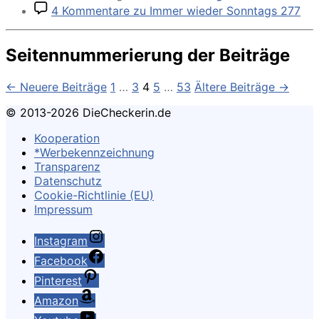
4 Kommentare
zu Immer wieder Sonntags 277
Seitennummerierung der Beiträge
←
Neuere
Beiträge
1
…
3
4
5
…
53
Ältere
Beiträge
→
© 2013-2026 DieCheckerin.de
Kooperation
*Werbekennzeichnung
Transparenz
Datenschutz
Cookie-Richtlinie (EU)
Impressum
Instagram
Facebook
Pinterest
Amazon