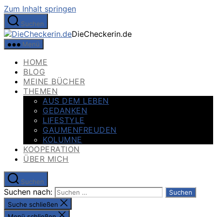
Zum Inhalt springen
Suchen
DieCheckerin.de
Menü
HOME
BLOG
MEINE BÜCHER
THEMEN
AUS DEM LEBEN
GEDANKEN
LIFESTYLE
GAUMENFREUDEN
KOLUMNE
KOOPERATION
ÜBER MICH
Suchen
Suchen nach:
Suche schließen
Menü schließen