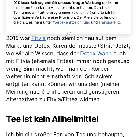
(und
🛈
Dieser Beitrag enthält unbeauftragte Werbung
und kann
günstiger!)
mit einem * markierte Affiliate-Links enthalten. Durch die
Teilnahme an Partnerprogrammen (
siehe hier
) erhalte ich für
qualifizierte Verkäufe eine Provision. Der Preis bleibt für dich
gleich. Lies mehr unter
Werbekennzeichnung
und
Transparenz
.
2015 war
Fitvia
noch ziemlich neu auf dem
Markt und Detox-Kuren der neuste (S)hit. Jetzt,
wo wir alle Wissen, dass der
Detox Wahn
auch
mit Fitvia (ehemals Fittea) immer noch genauso
wenig Sinn macht, weil man den Körper
weiterhin nicht ernsthaft von ‚Schlacken‘
entgiften kann, können wir uns den (meiner
Meinung nach) ehrlicheren und günstigeren
Alternativen zu Fitvia/Fittea widmen.
Tee ist kein Allheilmittel
Ich bin ein großer Fan von Tee und behaupte,