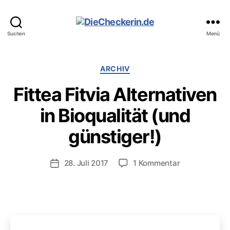
DieCheckerin.de
Suchen
Menü
Kategorien
ARCHIV
Fittea Fitvia Alternativen
in Bioqualität (und
günstiger!)
zu
28. Juli 2017
1 Kommentar
Veröffentlichungsdatum
Fittea
Fitvia
Alternativen
in
Bioqualität