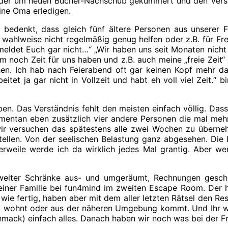
eder um neuen Bücher-Nachschub gekümmert und den Versa
ine Oma erledigen.
edenkt, dass gleich fünf ältere Personen aus unserer Fa
r wahlweise nicht regelmäßig genug helfen oder z.B. für F
 meldet Euch gar nicht…“ „Wir haben uns seit Monaten ni
m noch Zeit für uns haben und z.B. auch meine „freie Zeit“ 
hen. Ich hab nach Feierabend oft gar keinen Kopf mehr 
t ja gar nicht in Vollzeit und habt eh voll viel Zeit.“ b
ben. Das Verständnis fehlt den meisten einfach völlig. Da
omentan eben zusätzlich vier andere Personen die mal meh
wir versuchen das spätestens alle zwei Wochen zu überne
llen. Von der seelischen Belastung ganz abgesehen. Die L
erweile werde ich da wirklich jedes Mal grantig. Aber we
iter Schränke aus- und umgeräumt, Rechnungen geschrie
ner Familie bei fun4mind im zweiten Escape Room. Der hat
ie fertig, haben aber mit dem aller letzten Rätsel den Rest
 wohnt oder aus der näheren Umgebung kommt. Und Ihr wiss
chmack) einfach alles. Danach haben wir noch was bei der 