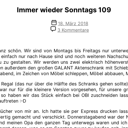
Immer wieder Sonntags 109
Veröffentlichungsdatum
18. März 2018
zu
3 Kommentare
Immer
wieder
Sonntags
nz schön. Wir sind von Montags bis Freitags nur unter
109
t einfach nur nach Hause sind und noch weiteren Nachsch
 zu gestalten. Wir werden uns zwei elektrisch höhenverst
haben außerdem den großen GALANT Aktenschrank mit Schieb
rabend, im Zeichen von Möbel schleppen, Möbel abbauen, 
egal (das nur über die Hälfte des Schranks gehen sollte), 
war nur für die kleinere Version vorgesehen, für unsere g
so haben wir das Stück einfach bei OBI zuschneiden lass
uftreten :-D
her von mir an. Ich hatte sie per Express drucken lass
 fertig gemacht und verschickt. Donnerstagabend war de
d meinen Opa den ganzen Tag unterwegs waren und ich se