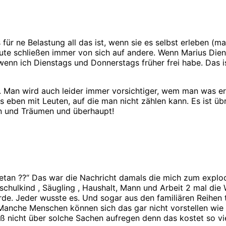
s für ne Belastung all das ist, wenn sie es selbst erleben (m
eute schließen immer von sich auf andere. Wenn Marius Dien
wenn ich Dienstags und Donnerstags früher frei habe. Das 
rt. Man wird auch leider immer vorsichtiger, wem man was e
als eben mit Leuten, auf die man nicht zählen kann. Es ist 
n und Träumen und überhaupt!
etan ??“ Das war die Nachricht damals die mich zum explod
hulkind , Säugling , Haushalt, Mann und Arbeit 2 mal die
rde. Jeder wusste es. Und sogar aus den familiären Reihen tö
anche Menschen können sich das gar nicht vorstellen wie au
ß nicht über solche Sachen aufregen denn das kostet so vie