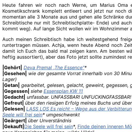
Heute fahren wir noch nach Werne, um Marius Oma e
Kosmetikschrank komplett entleert und jetzt nur noch di
momentan alle 3 Monate aus und gehen alle Schränke durch
Schreibtische nur mit Schreibtischplatte- Ende) und au
kommt weg). Auf lange Sicht wollen wir im Wohnzimmer au
Auch meinen Schreibtisch habe ich weitestgehend freige
runtertragen müssen. Achja, wenn heute Abend noch Zei
damit ich Euch das bald mal zeigen kann. Am besten wär
heftig aussortiert), aber das Foto jetzt sollte zumindes
|Gehört|
Deva Premal „The Essence“
*
|Gesehen|
wie der gesamte Vorrat innerhalb von 30 Minu
Lager)
|Getan|
gearbeitet, gelesen, gelacht, geweint, gegessen, 
|Gegessen|
siehe
Essensplan KW 11
|Gedacht|
unfassbar. UNFASSBAR! UNFUCKINGFASSBAR!
|Gefreut|
über den riesigen Erfolg meines Buchs und übe
|Gelesen|
LASS LOS Es reicht – Wege aus der Verbitteru
Seele will frei sein
* umgeschwenkt
|Geärgert|
über Unverständnis
|Gekauft|
Die Seele will frei sein
*,
Finde deinen inneren M