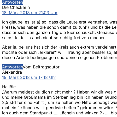
Antworten
sagt:
Die Checkerin
18. März 2018 um 21:03 Uhr
Ich glaube, es ist a) so, dass die Leute erst verstehen, wa
Fresse, was haben die schon damit zu tun!“) und b) die L
dass er sich den ganzen Tag die Eier schaukelt. Genauso 
selbst leider ja auch nicht so richtig frei von machen.
Aber ja, bei uns hat sich der Kreis auch extrem verkleine
möchte oder sich „erklären“ will. Traurig aber besser so, 
diesen Arbeitsbedingungen und deinen eigenen Probleme
Antworten
Vom Beitragsautor
sagt:
Alexandra
19. März 2018 um 17:18 Uhr
Hallöle
„Warum meldest du dich nicht mehr ? Haben wir dir was g
und meine Großmama im Sterben lag bin ich neben Grundsc
2,5 std für eine Fahrt ) um zu helfen wo Hilfe benötigt wu
mal ein “ können wir irgendwie helfen “ gekommen wäre. M
ich auch dem Standpunkt …. Lächeln und winken ?‍♀️…. blo