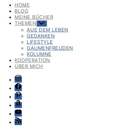
HOME
BLOG
MEINE BÜCHER
THEMEN
Untermenü
anzeigen
AUS DEM LEBEN
GEDANKEN
LIFESTYLE
GAUMENFREUDEN
KOLUMNE
KOOPERATION
ÜBER MICH
Instagram
Facebook
Pinterest
Amazon
Youtube
Feed