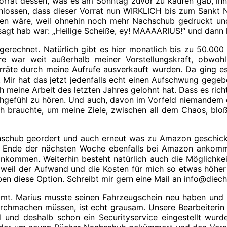
Vorrat dessen, was es am Sonntag zuvor zu kaufen gab, inne
hlossen, dass dieser Vorrat nun WIRKLICH bis zum Sankt 
n wäre, weil ohnehin noch mehr Nachschub gedruckt und 
sagt hab war: „Heilige Scheiße, ey! MAAAARIUS!“ und dann
gerechnet. Natürlich gibt es hier monatlich bis zu 50.000
ere war weit außerhalb meiner Vorstellungskraft, obwo
te durch meine Aufrufe ausverkauft wurden. Da ging es 
Mir hat das jetzt jedenfalls echt einen Aufschwung gegeb
 meine Arbeit des letzten Jahres gelohnt hat. Dass es richti
chgefühl zu hören. Und auch, davon im Vorfeld niemandem et
h brauchte, um meine Ziele, zwischen all dem Chaos, bloß
schub geordert und auch erneut was zu Amazon geschickt.
 Ende der nächsten Woche ebenfalls bei Amazon ankommt 
 ankommen. Weiterhin besteht natürlich auch die Möglichke
eil der Aufwand und die Kosten für mich so etwas höher s
ben diese Option. Schreibt mir gern eine Mail an info@diec
amt. Marius musste seinen Fahrzeugschein neu haben und
urchmachen müssen, ist echt grausam. Unsere Bearbeiterin 
 und deshalb schon ein Securityservice eingestellt wurd