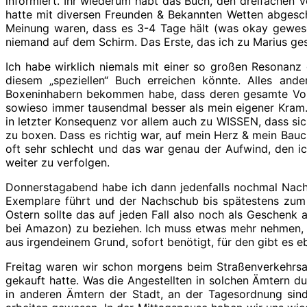
informiert. Ihr wiederum habt das Buch, den dreifachen 
hatte mit diversen Freunden & Bekannten Wetten abgesc
Meinung waren, dass es 3-4 Tage hält (was okay gewese
niemand auf dem Schirm. Das Erste, das ich zu Marius ge
Ich habe wirklich niemals mit einer so großen Resonanz 
diesem „speziellen“ Buch erreichen könnte. Alles and
Boxeninhabern bekommen habe, dass deren gesamte Vorrä
sowieso immer tausendmal besser als mein eigener Kram. 
in letzter Konsequenz vor allem auch zu WISSEN, dass sich
zu boxen. Dass es richtig war, auf mein Herz & mein Bau
oft sehr schlecht und das war genau der Aufwind, den ic
weiter zu verfolgen.
Donnerstagabend habe ich dann jedenfalls nochmal Nach
Exemplare führt und der Nachschub bis spätestens zum
Ostern sollte das auf jeden Fall also noch als Geschenk
bei Amazon) zu beziehen. Ich muss etwas mehr nehmen, w
aus irgendeinem Grund, sofort benötigt, für den gibt es e
Freitag waren wir schon morgens beim Straßenverkehrs
gekauft hatte. Was die Angestellten in solchen Ämtern d
in anderen Ämtern der Stadt, an der Tagesordnung sind