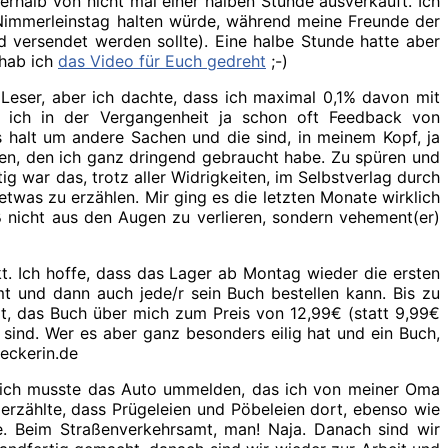
rhalb von nicht mal einer halben Stunde ausverkauft. Ich
Nimmerleinstag halten würde, während meine Freunde der
versendet werden sollte). Eine halbe Stunde hatte aber
 hab ich
das Video für Euch gedreht
;-)
 Leser, aber ich dachte, dass ich maximal 0,1% davon mit
hl ich in der Vergangenheit ja schon oft Feedback von
halt um andere Sachen und die sind, in meinem Kopf, ja
en, den ich ganz dringend gebraucht habe. Zu spüren und
g war das, trotz aller Widrigkeiten, im Selbstverlag durch
was zu erzählen. Mir ging es die letzten Monate wirklich
 nicht aus den Augen zu verlieren, sondern vehement(er)
 Ich hoffe, dass das Lager ab Montag wieder die ersten
und dann auch jede/r sein Buch bestellen kann. Bis zu
it, das Buch über mich zum Preis von 12,99€ (statt 9,99€
ind. Wer es aber ganz besonders eilig hat und ein Buch,
heckerin.de
 ich musste das Auto ummelden, das ich von meiner Oma
erzählte, dass Prügeleien und Pöbeleien dort, ebenso wie
e. Beim Straßenverkehrsamt, man! Naja. Danach sind wir