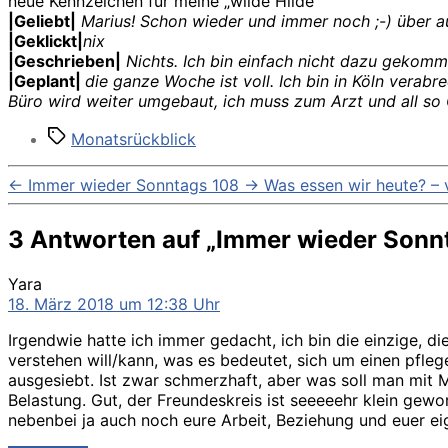
neue Kennzeichen für meine „wilde Hilde“
|Geliebt|
Marius! Schon wieder und immer noch ;-) über 
|Geklickt|
nix
|Geschrieben|
Nichts. Ich bin einfach nicht dazu gekomm
|Geplant|
die ganze Woche ist voll. Ich bin in Köln vera
Büro wird weiter umgebaut, ich muss zum Arzt und all so
Schlagwörter
Monatsrückblick
←
Immer wieder Sonntags 108
→
Was essen wir heute? – 
3 Antworten auf „Immer wieder Sonn
sagt:
Yara
18. März 2018 um 12:38 Uhr
Irgendwie hatte ich immer gedacht, ich bin die einzige, d
verstehen will/kann, was es bedeutet, sich um einen pfle
ausgesiebt. Ist zwar schmerzhaft, aber was soll man mit M
Belastung. Gut, der Freundeskreis ist seeeeehr klein gewor
nebenbei ja auch noch eure Arbeit, Beziehung und euer ei