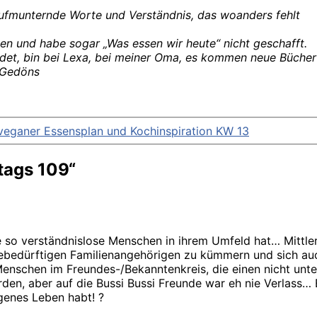
aufmunternde Worte und Verständnis, das woanders fehlt
en und habe sogar „Was essen wir heute“ nicht geschafft.
bredet, bin bei Lexa, bei meiner Oma, es kommen neue Büche
 Gedöns
veganer Essensplan und Kochinspiration KW 13
tags 109“
ie so verständnislose Menschen in ihrem Umfeld hat… Mittle
gebedürftigen Familienangehörigen zu kümmern und sich auch
enschen im Freundes-/Bekanntenkreis, die einen nicht unters
den, aber auf die Bussi Bussi Freunde war eh nie Verlass… E
genes Leben habt! ?