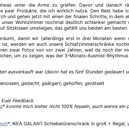
twas unter die Arme zu greifen. Davor und danach 
e paar Produkte, die ich wirklich nutze. Den Rest habe i
 und gehen jetzt mit einen der finalen Schritte, in dem eb
ch unser Wohnzimmer nochmal deutlich schlanker gemacht
f Sitzkissen umsteigen, das gefällt uns beiden am besten.
räumt, damit wir (allerdings erst in drei Monaten wenn
t ist, werden wir auch unsere Schlafzimmerschränke noch
en zwar Fotos von vor zwei Jahren, weil da noch der mei
t reichen, um zu zeigen, was der 3-Monats-Ausmist-Rhythmus
ten ausverkauft war (davor hat es fünf Stunden gedauert u
genossen, gedacht, geärgert, geholfen, gerätselt
r Euer Feedback
ng
* konnte mich bisher nicht 100% fesseln, auch wenns ein p
önch
*, IKEA GALANT Schiebetürenschrank in groß + Regal,