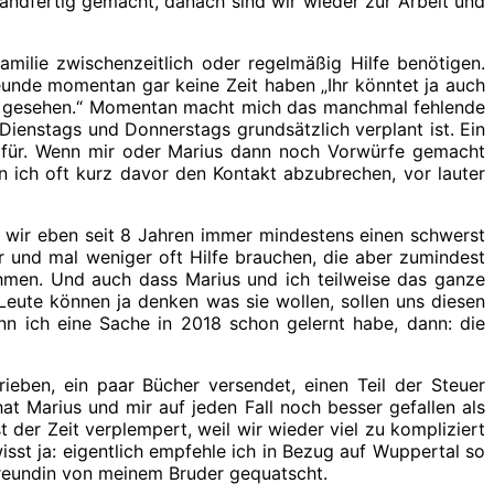
ndfertig gemacht, danach sind wir wieder zur Arbeit und
milie zwischenzeitlich oder regelmäßig Hilfe benötigen.
reunde momentan gar keine Zeit haben „Ihr könntet ja auch
cht gesehen.“ Momentan macht mich das manchmal fehlende
Dienstags und Donnerstags grundsätzlich verplant ist. Ein
dafür. Wenn mir oder Marius dann noch Vorwürfe gemacht
in ich oft kurz davor den Kontakt abzubrechen, vor lauter
ss wir eben seit 8 Jahren immer mindestens einen schwerst
r und mal weniger oft Hilfe brauchen, die aber zumindest
hmen. Und auch dass Marius und ich teilweise das ganze
eute können ja denken was sie wollen, sollen uns diesen
nn ich eine Sache in 2018 schon gelernt habe, dann: die
ben, ein paar Bücher versendet, einen Teil der Steuer
 Marius und mir auf jeden Fall noch besser gefallen als
 der Zeit verplempert, weil wir wieder viel zu kompliziert
t ja: eigentlich empfehle ich in Bezug auf Wuppertal so
Freundin von meinem Bruder gequatscht.