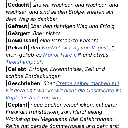
|Gedacht|
und wir wachsen und wachsen und
wachsen und sind all den Stolpersteinen auf
dem Weg so dankbar
|Gefreut|
über den richtigen Weg und Erfolg
|Geärgert|
über nichts
|Gewünscht|
eine versteckte Kamera
|Gekauft|
den
No-Muh würzig von Vegusto
*,
mein geliebtes
Monoi Tiare Öl
* und etwas
Teershampoo
*,
|Geliebt|
Erfolge, Erkenntnisse, Zeit und
schöne Entdeckungen
|Geschrieben|
über
Creme selber machen mit
Kindern
und
warum wir nicht die Geschichte im
Kopf des Anderen sind
|Geplant|
neue Bücher verschicken, mit einer
Freundin frühstücken, zum Herzheilung-
Workshop bei Magdalena (die Gefährtinnen-
Reihe hat gerade Sommerpause und geht erst