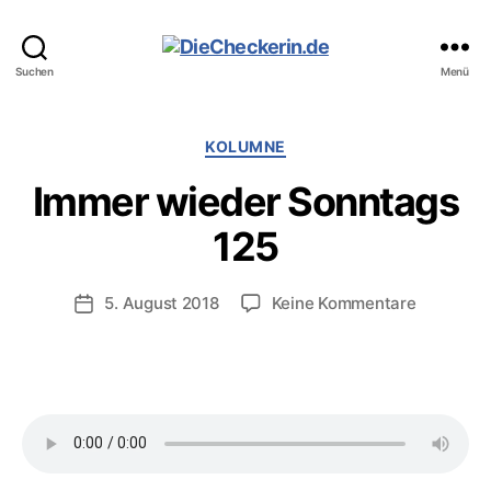
DieCheckerin.de
Suchen
Menü
Kategorien
KOLUMNE
Immer wieder Sonntags
125
zu
5. August 2018
Keine Kommentare
Veröffentlichungsdatum
Immer
wieder
Sonntags
125