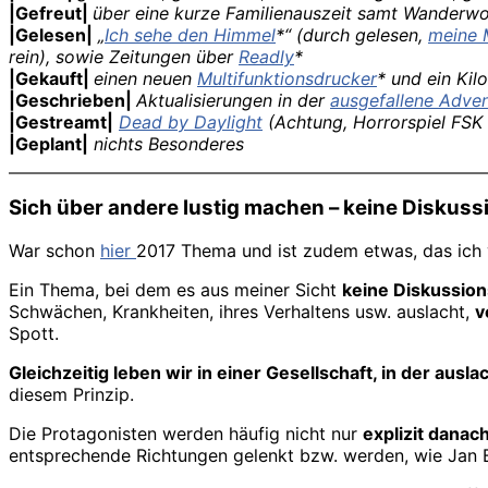
|Gefreut|
über eine kurze Familienauszeit samt Wander
|Gelesen|
„
Ich sehe den Himmel
*“ (durch gelesen,
meine 
rein), sowie
Zeitungen über
Readly
*
|Gekauft|
einen neuen
Multifunktionsdrucker
* und ein Kil
|Geschrieben|
Aktualisierungen in der
ausgefallene Adve
|Gestreamt|
Dead by Daylight
(Achtung, Horrorspiel FSK 
|Geplant|
nichts Besonderes
Sich über andere lustig machen
– keine Diskuss
War schon
hier
2017 Thema und ist zudem etwas, das ich 
Ein Thema, bei dem es aus meiner Sicht
keine Diskussio
Schwächen, Krankheiten, ihres Verhaltens usw. auslacht,
v
Spott.
Gleichzeitig leben wir in einer Gesellschaft, in der ausl
diesem Prinzip.
Die Protagonisten werden häufig nicht nur
explizit danac
entsprechende Richtungen gelenkt bzw. werden, wie Jan 