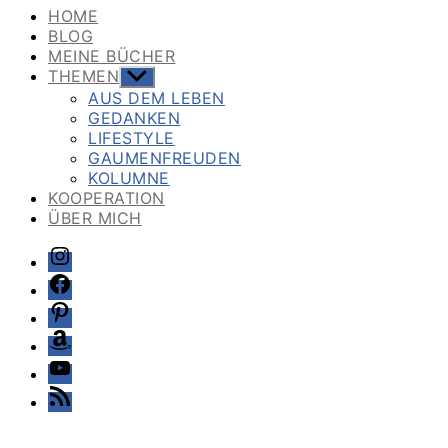
HOME
BLOG
MEINE BÜCHER
THEMEN
Untermenü
anzeigen
AUS DEM LEBEN
GEDANKEN
LIFESTYLE
GAUMENFREUDEN
KOLUMNE
KOOPERATION
ÜBER MICH
Instagram
Facebook
Pinterest
Amazon
Youtube
Feed