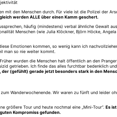
ektivität
 mit den Menschen durch. Für viele ist die Polizei der Ar
 gleich werden ALLE über einen Kamm geschert.
ssprechen, häufig (mindestens) verbal ähnliche Gewalt aus 
ionalität Menschen (wie Julia Klöckner, Björn Höcke, Angel
diese Emotionen kommen, so wenig kann ich nachvollziehen
eil man so nie weiter kommt.
. Früher wurden die Menschen halt öffentlich an den Prange
izid getrieben. Ich finde das alles furchtbar bedenklich und
der (gefühlt) gerade jetzt besonders stark in den Mensc
ste zum Wanderwochenende. Wir waren zu fünft und leider o
ine größere Tour und heute nochmal eine „Mini-Tour“.
Es is
en guten Kompromiss gefunden.