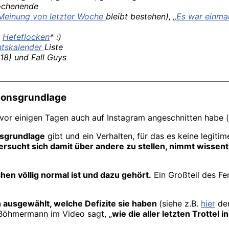
wochenende
Meinung von letzter Woche
bleibt bestehen), „
Es war einmal
o
Hefeflocken
* :)
ntskalender
Liste
18)
und Fall Guys
ionsgrundlage
vor einigen Tagen auch auf Instagram angeschnitten habe (
nsgrundlage
gibt und ein Verhalten, für das es keine legitim
ersucht sich damit über andere zu stellen, nimmt wissent
achen völlig normal ist und dazu gehört.
Ein Großteil des Fe
h ausgewählt, welche Defizite sie haben
(siehe z.B.
hier
der
Böhmermann im Video sagt, „
wie die aller letzten Trottel i