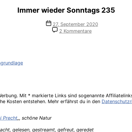
Immer wieder Sonntags 235
Veröffentlichungsdatum
27. September 2020
zu
2 Kommentare
Immer
wieder
Sonntags
235
sgrundlage
rbung. Mit * markierte Links sind sogenannte Affiliatelink
che Kosten entstehen. Mehr erfährst du in den
Datenschutzri
i Precht
„, schöne Natur
acht, gelesen, gestreamt, gefreut, geredet