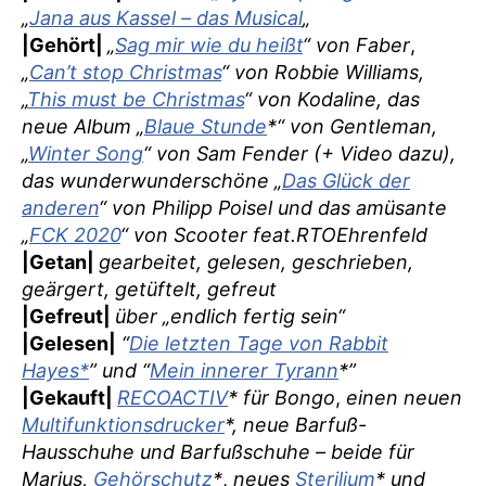
„
Jana aus Kassel – das Musical
„
|Gehört|
„
Sag mir wie du heißt
“ von Faber
,
„
Can’t stop Christmas
“ von Robbie Williams,
„
This must be Christmas
“ von Kodaline, das
neue Album „
Blaue Stunde
*“ von Gentleman,
„
Winter Song
“ von Sam Fender (+ Video dazu),
das wunderwunderschöne „
Das Glück der
anderen
“ von Philipp Poisel und das amüsante
„
FCK 2020
“ von Scooter feat.RTOEhrenfeld
|Getan|
gearbeitet, gelesen, geschrieben,
geärgert, getüftelt, gefreut
|Gefreut|
über „endlich fertig sein“
|Gelesen|
“
Die letzten Tage von Rabbit
Hayes*
” und “
Mein innerer Tyrann
*”
|Gekauft|
RECOACTIV
* für Bongo
,
einen neuen
Multifunktionsdrucker
*, neue Barfuß-
Hausschuhe und Barfußschuhe – beide für
Marius,
Gehörschutz
*
,
neues
Sterilium
* und