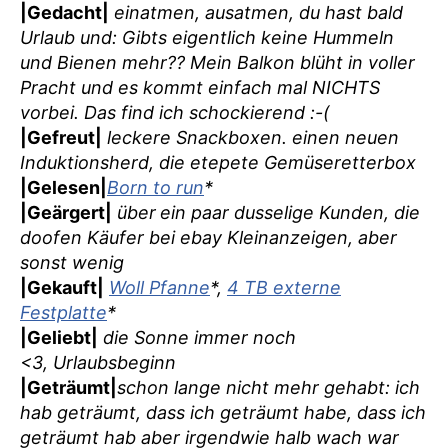
|Gedacht|
einatmen, ausatmen, du hast bald
Urlaub und: Gibts eigentlich keine Hummeln
und Bienen mehr?? Mein Balkon blüht in voller
Pracht und es kommt einfach mal NICHTS
vorbei. Das find ich schockierend :-(
|Gefreut|
leckere Snackboxen. einen neuen
Induktionsherd, die etepete Gemüseretterbox
|Gelesen|
Born to run
*
|Geärgert|
über
ein paar dusselige Kunden, die
doofen Käufer bei ebay Kleinanzeigen, aber
sonst wenig
|Gekauft|
Woll Pfanne
*,
4 TB externe
Festplatte
*
|Geliebt|
die Sonne immer noch
<3, Urlaubsbeginn
|Geträumt|
schon lange nicht mehr gehabt: ich
hab geträumt, dass ich geträumt habe, dass ich
geträumt hab aber irgendwie halb wach war