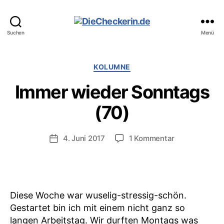
DieCheckerin.de
Suchen
Menü
Kategorien
KOLUMNE
Immer wieder Sonntags
(70)
zu
4. Juni 2017
1 Kommentar
Veröffentlichungsdatum
Immer
wieder
Sonntags
(70)
Diese Woche war wuselig-stressig-schön.
Gestartet bin ich mit einem nicht ganz so
langen Arbeitstag. Wir durften Montags was