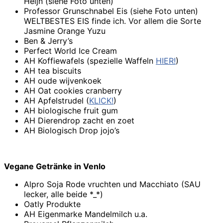
Heijn (siehe Foto unten)
Professor Grunschnabel Eis (siehe Foto unten)
WELTBESTES EIS finde ich. Vor allem die Sorte
Jasmine Orange Yuzu
Ben & Jerry’s
Perfect World Ice Cream
AH Koffiewafels (spezielle Waffeln
HIER!
)
AH tea biscuits
AH oude wijvenkoek
AH Oat coo­kies cran­ber­ry
AH Apfelstrudel (
KLICK!
)
AH biologische fruit gum
AH Die­ren­drop zacht en zoet
AH Bi­o­lo­gisch Drop jo­jo’s
Vegane Getränke in Venlo
Alpro Soja Rode vruchten und Macchiato (SAU
lecker, alle beide *_*)
Oatly Produkte
AH Eigenmarke Mandelmilch u.a.