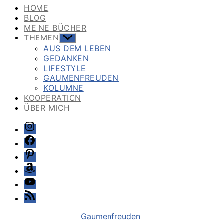
HOME
BLOG
MEINE BÜCHER
THEMEN
Untermenü
anzeigen
AUS DEM LEBEN
GEDANKEN
LIFESTYLE
GAUMENFREUDEN
KOLUMNE
KOOPERATION
ÜBER MICH
Instagram
Facebook
Pinterest
Amazon
Youtube
Feed
Kategorien
Gaumenfreuden