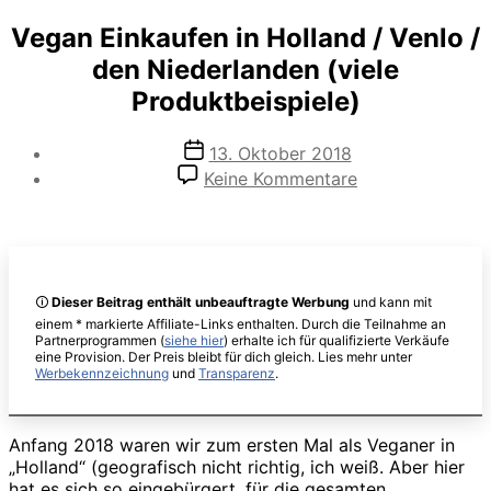
Vegan Einkaufen in Holland / Venlo /
den Niederlanden (viele
Produktbeispiele)
Veröffentlichungsdatum
13. Oktober 2018
zu
Keine Kommentare
Vegan
Einkaufen
in
Holland
/
🛈
Dieser Beitrag enthält unbeauftragte Werbung
und kann mit
Venlo
einem * markierte Affiliate-Links enthalten. Durch die Teilnahme an
/
Partnerprogrammen (
siehe hier
) erhalte ich für qualifizierte Verkäufe
den
eine Provision. Der Preis bleibt für dich gleich. Lies mehr unter
Niederlanden
Werbekennzeichnung
und
Transparenz
.
(viele
Produktbeispiel
Anfang 2018 waren wir zum ersten Mal als Veganer in
„Holland“ (geografisch nicht richtig, ich weiß. Aber hier
hat es sich so eingebürgert, für die gesamten