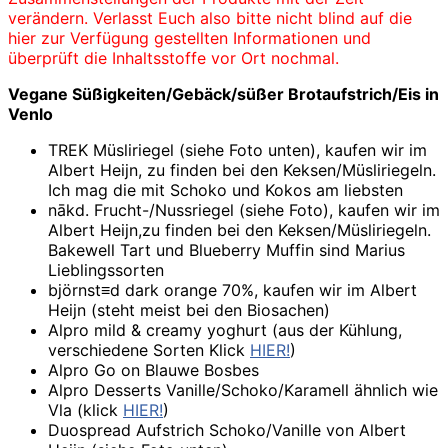
verändern. Verlasst Euch also bitte nicht blind auf die
hier zur Verfügung gestellten Informationen und
überprüft die Inhaltsstoffe vor Ort nochmal.
Vegane Süßigkeiten/Gebäck/süßer Brotaufstrich/Eis in
Venlo
TREK Müsliriegel (siehe Foto unten), kaufen wir im
Albert Heijn, zu finden bei den Keksen/Müsliriegeln.
Ich mag die mit Schoko und Kokos am liebsten
nākd. Frucht-/Nussriegel (siehe Foto), kaufen wir im
Albert Heijn,zu finden bei den Keksen/Müsliriegeln.
Bakewell Tart und Blueberry Muffin sind Marius
Lieblingssorten
björnst≡d dark orange 70%, kaufen wir im Albert
Heijn (steht meist bei den Biosachen)
Alpro mild & creamy yoghurt (aus der Kühlung,
verschiedene Sorten Klick
HIER!
)
Alpro Go on Blauwe Bosbes
Alpro Desserts Vanille/Schoko/Karamell ähnlich wie
Vla (klick
HIER!
)
Duospread Aufstrich Schoko/Vanille von Albert