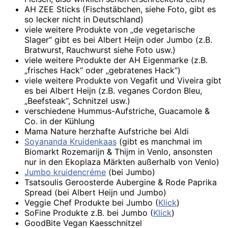
AH ZEE Sticks (Fischstäbchen, siehe Foto, gibt es
so lecker nicht in Deutschland)
viele weitere Produkte von „de vegetarische
Slager“ gibt es bei Albert Heijn oder Jumbo (z.B.
Bratwurst, Rauchwurst siehe Foto usw.)
viele weitere Produkte der AH Eigenmarke (z.B.
„frisches Hack“ oder „gebratenes Hack“)
viele weitere Produkte von Vegafit und Viveira gibt
es bei Albert Heijn (z.B. veganes Cordon Bleu,
„Beefsteak“, Schnitzel usw.)
verschiedene Hummus-Aufstriche, Guacamole &
Co. in der Kühlung
Mama Nature herzhafte Aufstriche bei Aldi
Soyananda Kruidenkaas
(gibt es manchmal im
Biomarkt Rozemarijn & Thijm in Venlo, ansonsten
nur in den Ekoplaza Märkten außerhalb von Venlo)
Jumbo kruidencréme
(bei Jumbo)
Tsatsoulis Geroosterde Aubergine & Rode Paprika
Spread (bei Albert Heijn und Jumbo)
Veggie Chef Produkte bei Jumbo (
Klick
)
SoFine Produkte z.B. bei Jumbo (
Klick
)
GoodBite Vegan Kaesschnitzel