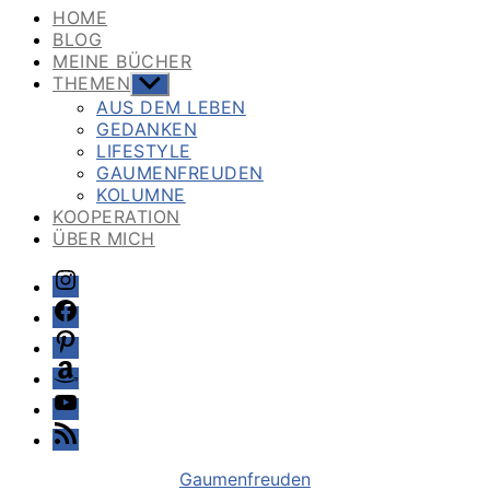
HOME
BLOG
MEINE BÜCHER
THEMEN
Untermenü
anzeigen
AUS DEM LEBEN
GEDANKEN
LIFESTYLE
GAUMENFREUDEN
KOLUMNE
KOOPERATION
ÜBER MICH
Instagram
Facebook
Pinterest
Amazon
Youtube
Feed
Kategorien
Gaumenfreuden