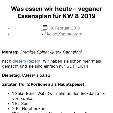
Was essen wir heute – veganer
Essensplan für KW 8 2019
Veröffentlichungsdatum
19. Februar 2019
zu
Keine Kommentare
Was
essen
wir
Montag:
Cremige Spinat Quark Canneloni
heute
–
nach
diesem Rezept
. Wir haben sie schon mehrmals
veganer
gemacht und sie sind einfach nur GÖTTLICH!
Essensplan
für
Dienstag:
Caesar's Salad
KW
8
Zutaten (für 2 Portionen als Hauptspeise):
2019
1 Salat Eurer Wahl (wir nehmen den Bio-Salatmix
von Edeka)
1 EL Senf
2 EL Hefeflocken