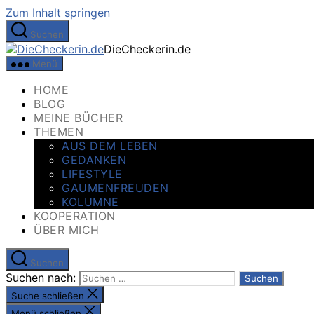
Zum Inhalt springen
Suchen
DieCheckerin.de
Menü
HOME
BLOG
MEINE BÜCHER
THEMEN
AUS DEM LEBEN
GEDANKEN
LIFESTYLE
GAUMENFREUDEN
KOLUMNE
KOOPERATION
ÜBER MICH
Suchen
Suchen nach:
Suche schließen
Menü schließen