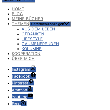
HOME
BLOG
MEINE BÜCHER
THEMEN
Untermenü anzeigen
AUS DEM LEBEN
GEDANKEN
LIFESTYLE
GAUMENFREUDEN
KOLUMNE
KOOPERATION
ÜBER MICH
Instagram
Facebook
Pinterest
Amazon
Youtube
Feed