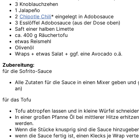
3 Knoblauchzehen
1 Jalapeño
2
Chipotle Chili
* eingelegt in Adobosauce
3 Esslöffel Adobosauce (aus der Dose oben)
Saft einer halben Limette
ca. 400 g Räuchertofu
etwas Reismehl
Olivenöl
Wraps + etwas Salat + ggf. eine Avocado o.ä.
Zubereitung:
für die Sofrito-Sauce
Alle Zutaten für die Sauce in einen Mixer geben und g
an)
für das Tofu
Tofu abtropfen lassen und in kleine Würfel schneide
In einer großen Pfanne Öl bei mittlerer Hitze erhit
werden.
Wenn die Stücke knusprig sind die Sauce hinzugeben u
wenn die Sauce fertig ist, einen Klecks je Wrap vert