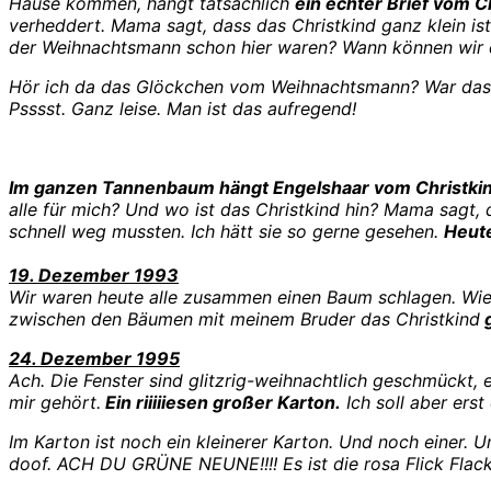
Hause kommen, hängt tatsächlich
ein echter Brief vom C
verheddert. Mama sagt, dass das Christkind ganz klein ist
der Weihnachtsmann schon hier waren? Wann können wir 
Hör ich da das Glöckchen vom Weihnachtsmann? War das d
Psssst. Ganz leise. Man ist das aufregend!
Im ganzen Tannenbaum hängt Engelshaar vom Christki
alle für mich? Und wo ist das Christkind hin? Mama sagt
schnell weg mussten. Ich hätt sie so gerne gesehen.
Heute
19. Dezember 1993
Wir waren heute alle zusammen einen Baum schlagen. Wie
zwischen den Bäumen mit meinem Bruder das Christkind
g
24. Dezember 1995
Ach. Die Fenster sind glitzrig-weihnachtlich geschmückt
mir gehört.
Ein riiiiiesen großer Karton.
Ich soll aber erst
Im Karton ist noch ein kleinerer Karton. Und noch einer. 
doof. ACH DU GRÜNE NEUNE!!!! Es ist die rosa Flick Flack