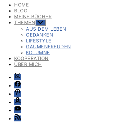
HOME
BLOG
MEINE BÜCHER
THEMEN
Untermenü
anzeigen
AUS DEM LEBEN
GEDANKEN
LIFESTYLE
GAUMENFREUDEN
KOLUMNE
KOOPERATION
ÜBER MICH
Instagram
Facebook
Pinterest
Amazon
Youtube
Feed