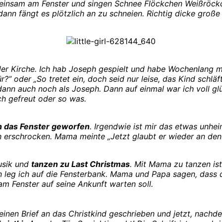
einsam am Fenster und singen Schnee Flöckchen Weißröckc
nn fängt es plötzlich an zu schneien. Richtig dicke große 
der Kirche. Ich hab Joseph gespielt und habe Wochenlang m
?“ oder „So tretet ein, doch seid nur leise, das Kind schläf
dann auch noch als Joseph. Dann auf einmal war ich voll g
h gefreut oder so was.
h das Fenster geworfen
. Irgendwie ist mir das etwas unhe
ch erschrocken. Mama meinte „Jetzt glaubt er wieder an den 
usik und
tanzen zu Last Christmas
. Mit Mama zu tanzen is
n leg ich auf die Fensterbank. Mama und Papa sagen, dass d
 am Fenster auf seine Ankunft warten soll.
inen Brief an das Christkind geschrieben und jetzt, nach