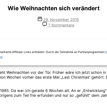
Wie Weihnachten sich verändert
Veröffentlichungsdatum
29. November 2015
zu
7 Kommentare
Wie
Weihnachten
sich
verändert
arkierte Affiliate-Links enthalten. Durch die Teilnahme an Partnerprogrammen (
nz
.
eht Weihnachten vor der Tür. Früher wäre ich jetzt schon i
 Wochen vorher das erste Mal „Last Christmas“ gehört. Es 
985. Da war ich gerade 6 Wochen alt. An er „Entwicklung“ 
übrigens zum Teil frei erfunden und nur so „gefühlt“ dem J