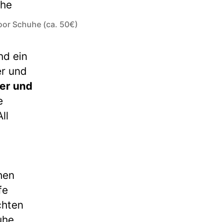
oor Schuhe (ca. 50€)
nd ein
er und
wer und
e
ll
hen
fe
chten
uhe