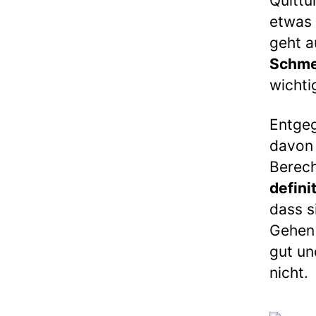
Quittu
etwas 
geht a
Schme
wichti
Entgeg
davon 
Berec
defini
dass s
Gehen 
gut un
nicht.