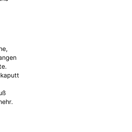
he,
langen
te.
 kaputt
Fuß
mehr.