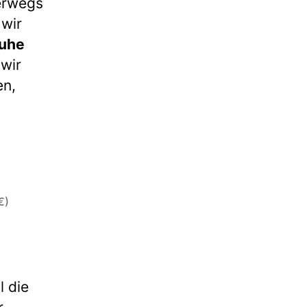
erwegs
wir
huhe
 wir
en,
€)
l die