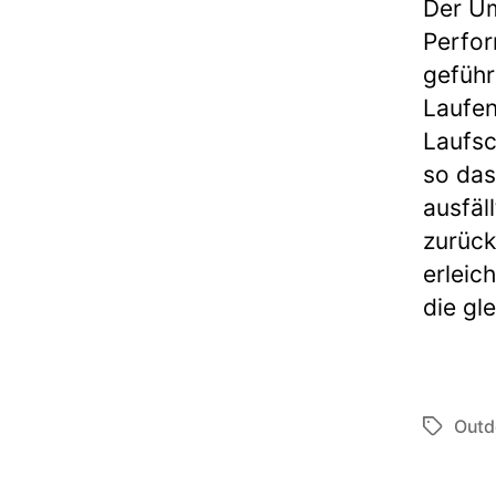
Der Um
Perfor
geführ
Laufen
Laufs
so das
ausfäl
zurück
erleic
die gl
Outd
Schlagwö