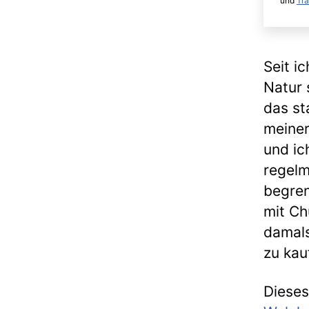
und
Tr
Seit i
Natur 
das st
meiner
und ic
regelm
begren
mit Ch
damals
zu kau
Dieses