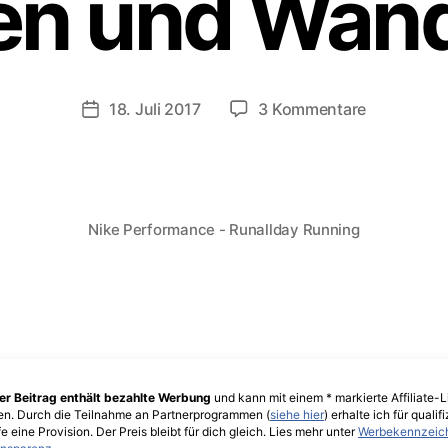
en und Wan
zu
18. Juli 2017
3 Kommentare
Veröffentlichungsdatum
Wie
wichtig
sind
gute
Outdoor
Nike Performance - Runallday Running
Schuhe
zum
Laufen
und
Wandern?
er Beitrag enthält bezahlte Werbung
und kann mit einem * markierte Affiliate-L
en. Durch die Teilnahme an Partnerprogrammen (
siehe hier
) erhalte ich für qualifi
e eine Provision. Der Preis bleibt für dich gleich. Lies mehr unter
Werbekennzeic