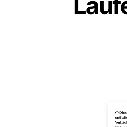
Lauf
🛈
Dies
enthalt
Verkäuf