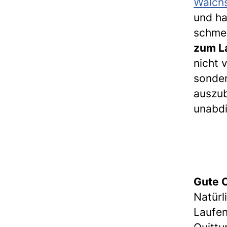
Walch
und ha
schmer
zum L
nicht 
sonder
auszub
unabdi
Gute 
Natürl
Laufen