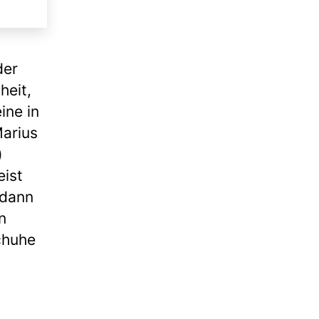
der
heit,
ine in
Marius
)
ist
 dann
n
chuhe