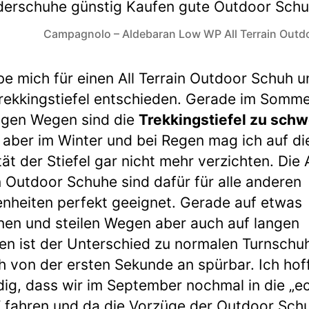
Campagnolo – Aldebaran Low WP All Terrain Outd
be mich für einen All Terrain Outdoor Schuh u
rekkingstiefel entschieden. Gerade im Somm
ngen Wegen sind die
Trekkingstiefel zu sch
, aber im Winter und bei Regen mag ich auf di
tät der Stiefel gar nicht mehr verzichten. Die A
n Outdoor Schuhe sind dafür für alle anderen
nheiten perfekt geeignet. Gerade auf etwas
en und steilen Wegen aber auch auf langen
en ist der Unterschied zu normalen Turnschu
ch von der ersten Sekunde an spürbar. Ich hof
dig, dass wir im September nochmal in die „e
 fahren und da die Vorzüge der Outdoor Sch