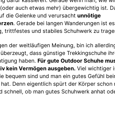
ng dafür kassieren. Gerade wenn man, wie wir
(oder auch etwas mehr) übergewichtig ist. D
uf die Gelenke und verursacht
unnötige
rzen
. Gerade bei langen Wanderungen ist es
g, trittfestes und stabiles Schuhwerk zu trage
en der weitläufigen Meinung, bin ich allerdin
überzeugt, dass günstige Trekkingschuhe ihr
htigung haben.
Für gute Outdoor Schuhe mu
tiv kein Vermögen ausgeben.
Viel wichtiger i
ie bequem sind und man ein gutes Gefühl be
hat. Denn eigentlich spürt der Körper schon r
d schnell, ob man gutes Schuhwerk anhat od