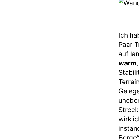
Ich ha
Paar T
auf la
warm
Stabili
Terrai
Gelege
uneben
Streck
wirkli
instän
Berge“