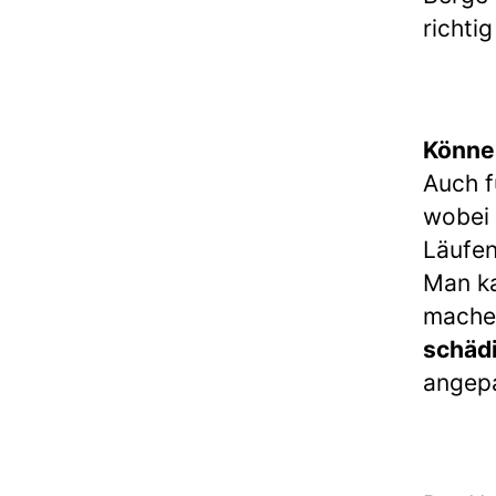
richti
Könne
Auch f
wobei 
Läufen
Man ka
mache
schäd
angepa