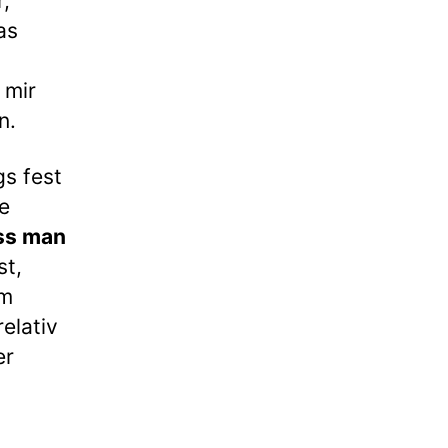
,
as
 mir
n.
gs fest
e
ss man
st,
im
elativ
er