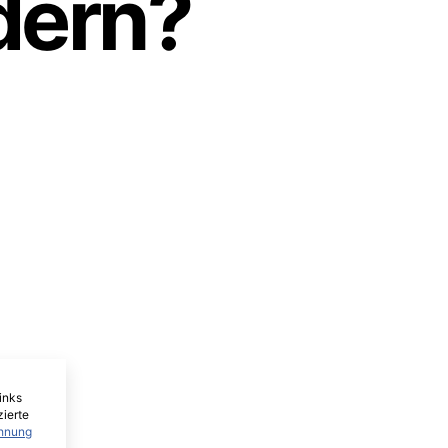
dern?
inks
zierte
hnung