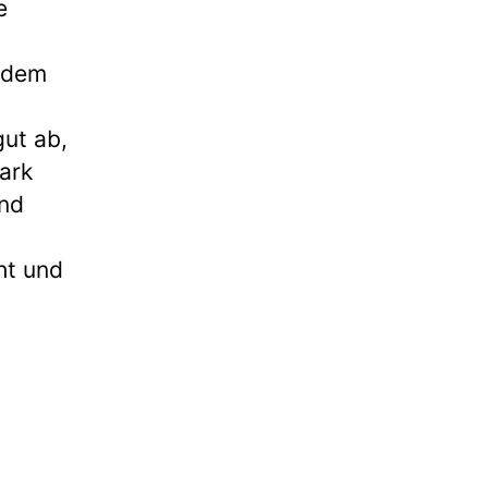
e
h dem
ut ab,
ark
ind
ht und