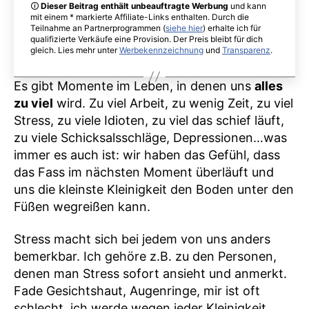
🛈
Dieser Beitrag enthält unbeauftragte Werbung
und kann
mit einem * markierte Affiliate-Links enthalten. Durch die
Teilnahme an Partnerprogrammen (
siehe hier
) erhalte ich für
qualifizierte Verkäufe eine Provision. Der Preis bleibt für dich
gleich. Lies mehr unter
Werbekennzeichnung
und
Transparenz
.
Es gibt Momente im Leben, in denen uns
alles
zu viel
wird. Zu viel Arbeit, zu wenig Zeit, zu viel
Stress, zu viele Idioten, zu viel das schief läuft,
zu viele Schicksalsschläge, Depressionen…was
immer es auch ist: wir haben das Gefühl, dass
das Fass im nächsten Moment überläuft und
uns die kleinste Kleinigkeit den Boden unter den
Füßen wegreißen kann.
Stress macht sich bei jedem von uns anders
bemerkbar. Ich gehöre z.B. zu den Personen,
denen man Stress sofort ansieht und anmerkt.
Fade Gesichtshaut, Augenringe, mir ist oft
schlecht, ich werde wegen jeder Kleinigkeit