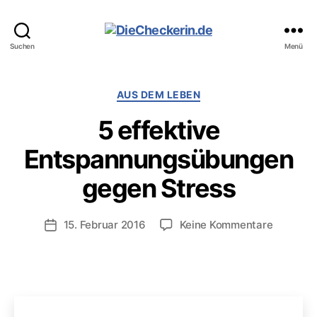
DieCheckerin.de
Suchen
Menü
Kategorien
AUS DEM LEBEN
5 effektive
Entspannungsübungen
gegen Stress
zu
15. Februar 2016
Keine Kommentare
Veröffentlichungsdatum
5
effektiv
Entspan
gegen
Stress