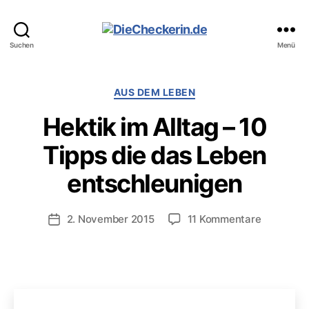
DieCheckerin.de
Suchen
Menü
Kategorien
AUS DEM LEBEN
Hektik im Alltag – 10
Tipps die das Leben
entschleunigen
zu
2. November 2015
11 Kommentare
Veröffentlichungsdatum
Hektik
im
Alltag
–
10