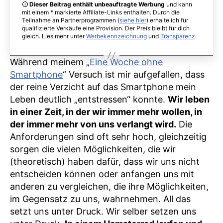
Tipps
🛈
Dieser Beitrag enthält unbeauftragte Werbung
und kann
die
mit einem * markierte Affiliate-Links enthalten. Durch die
Teilnahme an Partnerprogrammen (
siehe hier
) erhalte ich für
das
qualifizierte Verkäufe eine Provision. Der Preis bleibt für dich
Leben
gleich. Lies mehr unter
Werbekennzeichnung
und
Transparenz
.
entschleu
Während meinem „
Eine Woche ohne
Smartphone
“ Versuch ist mir aufgefallen, dass
der reine Verzicht auf das Smartphone mein
Leben deutlich „entstressen“ konnte.
Wir leben
in einer Zeit, in der wir immer mehr wollen, in
der immer mehr von uns verlangt wird.
Die
Anforderungen sind oft sehr hoch, gleichzeitig
sorgen die vielen Möglichkeiten, die wir
(theoretisch) haben dafür, dass wir uns nicht
entscheiden können oder anfangen uns mit
anderen zu vergleichen, die ihre Möglichkeiten,
im Gegensatz zu uns, wahrnehmen. All das
setzt uns unter Druck. Wir selber setzen uns