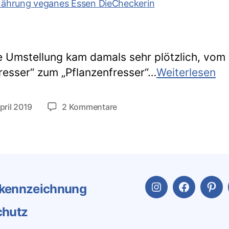
 Umstellung kam damals sehr plötzlich, vom
Me
fresser“ zum „Pflanzenfresser“…
Weiterlesen
gr
Fe
zu
pril 2019
2 Kommentare
tlichungsdatum
be
Meine
größten
de
Fehler
Um
bei
au
der
ei
Umstellung
kennzeichnung
auf
Instagram
Facebook
Pint
ve
eine
Er
chutz
vegane