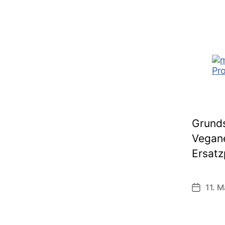
Grunds
Vegane
Ersatz
11. M
Veröffen