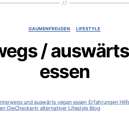
–
Geld
Tipps
sparen
zum
Geld
Kategorien
GAUMENFREUDEN
LIFESTYLE
sparen
wegs / auswärts
essen