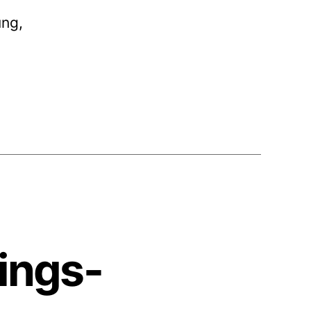
ung,
ings-