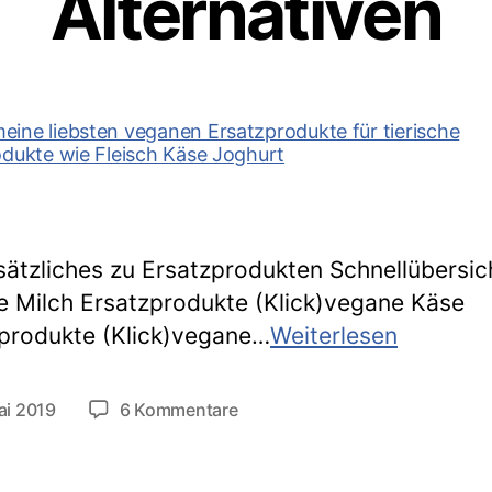
Alternativen
ätzliches zu Ersatzprodukten Schnellübersic
 Milch Ersatzprodukte (Klick)vegane Käse
Meine
produkte (Klick)vegane…
Weiterlesen
veganen
Liebling
zu
ai 2019
6 Kommentare
tlichungsdatum
Alternat
Meine
veganen
Lieblings-