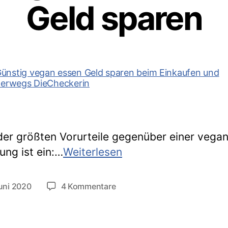
Geld sparen
der größten Vorurteile gegenüber einer vega
Günstig
ung ist ein:…
Weiterlesen
vegan
essen
zu
uni 2020
4 Kommentare
tlichungsdatum
–
Günstig
vegan
Tipps
essen
zum