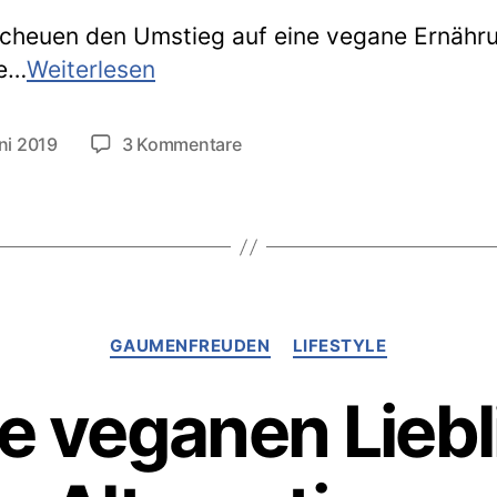
scheuen den Umstieg auf eine vegane Ernähr
Unterwegs
ie…
Weiterlesen
/
auswärts
zu
ni 2019
3 Kommentare
tlichungsdatum
vegan
Unterwegs
/
essen
auswärts
vegan
essen
Kategorien
GAUMENFREUDEN
LIFESTYLE
e veganen Liebl