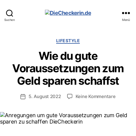
DieCheckerin.de
Suchen
Menü
Kategorien
LIFESTYLE
Wie du gute
Voraussetzungen zum
Geld sparen schaffst
zu
5. August 2022
Keine Kommentare
Veröffentlichungsdatum
Wie
du
gute
Vorausse
zum