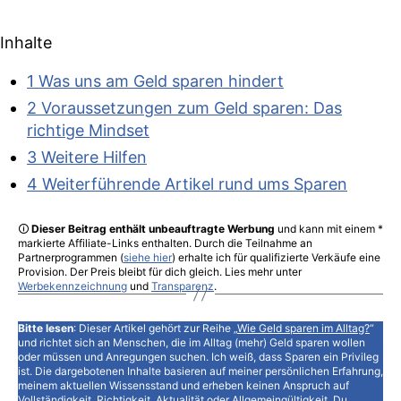
Geld
sparen
schaffst
Inhalte
1 Was uns am Geld sparen hindert
2 Voraussetzungen zum Geld sparen: Das
richtige Mindset
3 Weitere Hilfen
4 Weiterführende Artikel rund ums Sparen
🛈
Dieser Beitrag enthält unbeauftragte Werbung
und kann mit einem *
markierte Affiliate-Links enthalten. Durch die Teilnahme an
Partnerprogrammen (
siehe hier
) erhalte ich für qualifizierte Verkäufe eine
Provision. Der Preis bleibt für dich gleich. Lies mehr unter
Werbekennzeichnung
und
Transparenz
.
Bitte lesen
: Dieser Artikel gehört zur Reihe „
Wie Geld sparen im Alltag?
“
und richtet sich an Menschen, die im Alltag (mehr) Geld sparen wollen
oder müssen und Anregungen suchen. Ich weiß, dass Sparen ein Privileg
ist. Die dargebotenen Inhalte basieren auf meiner persönlichen Erfahrung,
meinem aktuellen Wissensstand und erheben keinen Anspruch auf
Vollständigkeit, Richtigkeit, Aktualität oder Allgemeingültigkeit. Du