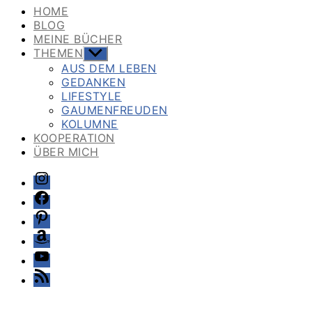
HOME
BLOG
MEINE BÜCHER
THEMEN
Untermenü
anzeigen
AUS DEM LEBEN
GEDANKEN
LIFESTYLE
GAUMENFREUDEN
KOLUMNE
KOOPERATION
ÜBER MICH
Instagram
Facebook
Pinterest
Amazon
Youtube
Feed