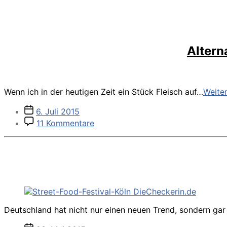
Altern
Wenn ich in der heutigen Zeit ein Stück Fleisch auf…
Weite
Veröffentlichungsdatum
6. Juli 2015
zu
11 Kommentare
Alternativen
zu
Fleisch
von
der
Rügenwalder
Mühle
Deutschland hat nicht nur einen neuen Trend, sondern gar