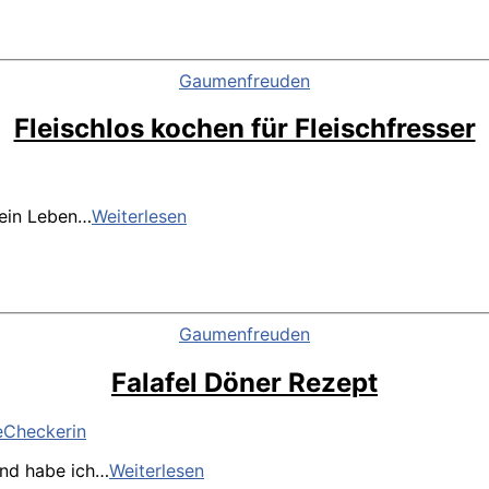
Festival
Köln
Kategorien
Gaumenfreuden
Fleischlos kochen für Fleischfresser
Fleischlos
mein Leben…
Weiterlesen
kochen
für
Fleischfresser
Kategorien
Gaumenfreuden
Falafel Döner Rezept
Falafel
and habe ich…
Weiterlesen