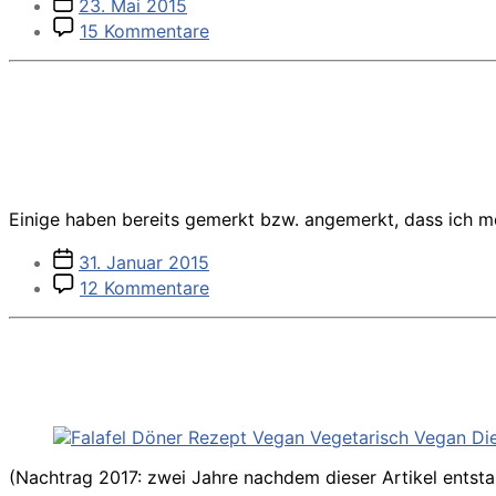
Veröffentlichungsdatum
23. Mai 2015
zu
15 Kommentare
Street
Food
Festival
Köln
Einige haben bereits gemerkt bzw. angemerkt, dass ich 
Veröffentlichungsdatum
31. Januar 2015
zu
12 Kommentare
Fleischlos
kochen
für
Fleischfresser
(Nachtrag 2017: zwei Jahre nachdem dieser Artikel entst