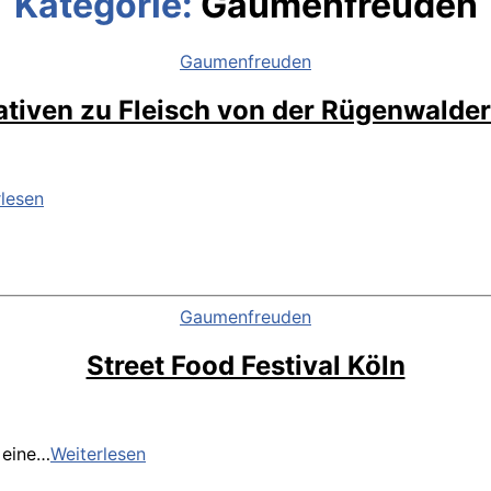
Kategorie:
Gaumenfreuden
Kategorien
Gaumenfreuden
ativen zu Fleisch von der Rügenwalde
Alternativen
rlesen
zu
Fleisch
von
der
Rügenwalder
Kategorien
Gaumenfreuden
Mühle
Street Food Festival Köln
Street
 eine…
Weiterlesen
Food