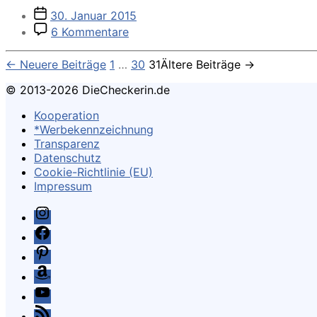
Veröffentlichungsdatum
30. Januar 2015
zu
6 Kommentare
Falafel
Döner
Seitennummerierung
←
Neuere
Beiträge
1
…
30
31
Ältere
Beiträge
→
Rezept
der
© 2013-2026 DieCheckerin.de
Beiträge
Kooperation
*Werbekennzeichnung
Transparenz
Datenschutz
Cookie-Richtlinie (EU)
Impressum
Instagram
Facebook
Pinterest
Amazon
Youtube
Feed