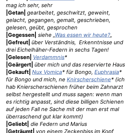
mag ich sehr, sehr
|Getan|
gearbeitet, geschwitzt, geweint,
gelacht, gegangen, gemalt, geschrieben,
gelesen, geübt, gesprochen
|Gegessen|
siehe „
Was essen wir heute?
„
|Gefreut|
über Verständnis, Erkenntnisse und
drei Eichelhäher-Federn in sechs Tagen!
|Gelesen|
Verdammnis
*
|Geärgert|
über mich und das reservierte Haus
|Gekauft|
Nux Vomica
* für Bongo,
Euphrasia
*
für Bongo und mich, ne
Knirscherschiene
* (ich
hab Knierscherschienen früher beim Zahnarzt
selbst hergestellt und muss sagen: wenn man
es richtig anpasst, sind diese billigen Schienen
auf jeden Fall ne Sache mit der man erst mal
überraschend gut klar kommt)
|Geliebt|
die Federn und Marius
|Geträumt|
von einem Zeckenbiss im Kopf