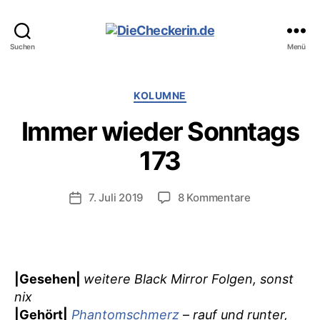
DieCheckerin.de
Suchen
Menü
Kategorien
KOLUMNE
Immer wieder Sonntags
173
zu
7. Juli 2019
8 Kommentare
Veröffentlichungsdatum
Immer
wieder
Sonntags
173
|Gesehen|
weitere Black Mirror Folgen, sonst
nix
|Gehört|
Phantomschmerz
–
rauf und runter,